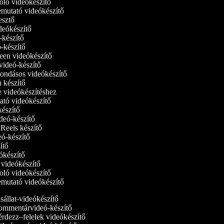
oló videókészítő
bemutató videókészítő
kesztő
ideókészítő
ó-készítő
ó-készítő
reen videókészítő
tvideó-készítő
ondásos videókészítő
m készítő
ne videókészítéshez
ató videókészítő
-készítő
ideó-készítő
m Reels készítő
deó-készítő
zítő
eókészítő
i videókészítő
oló videókészítő
bemutató videókészítő
állat-videókészítő
mmentárvideó-készítő
rdezz–felelek videókészítő