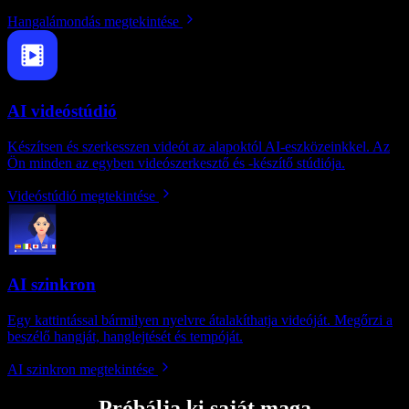
Hangalámondás megtekintése
AI videóstúdió
Készítsen és szerkesszen videót az alapoktól AI-eszközeinkkel. Az
Ön minden az egyben videószerkesztő és -készítő stúdiója.
Videóstúdió megtekintése
AI szinkron
Egy kattintással bármilyen nyelvre átalakíthatja videóját. Megőrzi a
beszélő hangját, hanglejtését és tempóját.
AI szinkron megtekintése
Próbálja ki saját maga