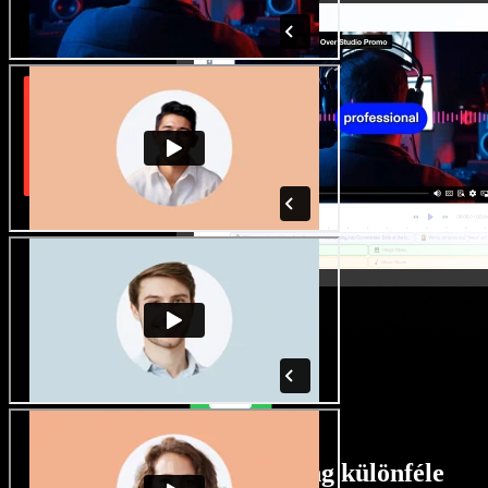
Rengeteg férfi és női hang különféle