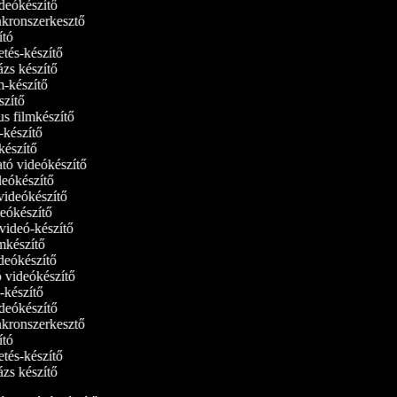
videókészítő
inkronszerkesztő
dító
detés-készítő
lázs készítő
lm-készítő
szítő
us filmkészítő
m‑készítő
lmkészítő
ató videókészítő
ideókészítő
 videókészítő
ideókészítő
tvideó-készítő
ilmkészítő
ideókészítő
tó videókészítő
ó-készítő
videókészítő
inkronszerkesztő
dító
detés-készítő
lázs készítő