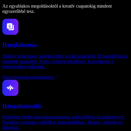
Az egyablakos megoldásoktól a kreatív csapatokig mindent
egyszerűbbé tesz.
Hangklónozás
Néhány másodperc alatt készíthet kiváló minőségű AI hangklónokat
emberek hangjáról. Nincs szükség telepítésre. Közvetlenül a
böngészőben működik.
Hangklónozás megtekintése
Hangalámondás
Készítsen élethű hangalámondásokat valós időben AI segítségével.
Narráljon szöveget, videókat, magyarázókat – bármit – bármilyen
stílusban.