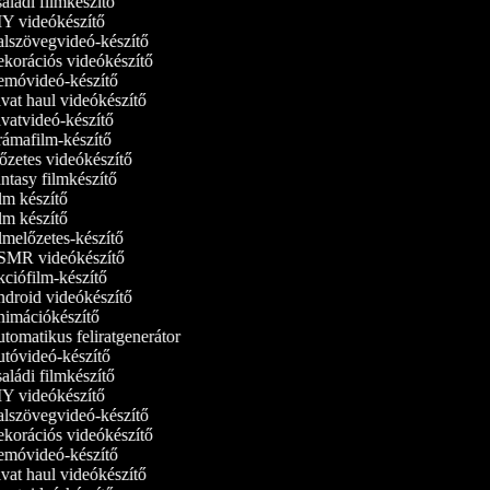
ládi filmkészítő
Y videókészítő
lszövegvideó-készítő
korációs videókészítő
móvideó‑készítő
at haul videókészítő
vatvideó-készítő
ámafilm-készítő
zetes videókészítő
tasy filmkészítő
m készítő
m készítő
melőzetes-készítő
MR videókészítő
ciófilm-készítő
droid videókészítő
imációkészítő
omatikus feliratgenerátor
tóvideó-készítő
ládi filmkészítő
Y videókészítő
lszövegvideó-készítő
korációs videókészítő
móvideó‑készítő
at haul videókészítő