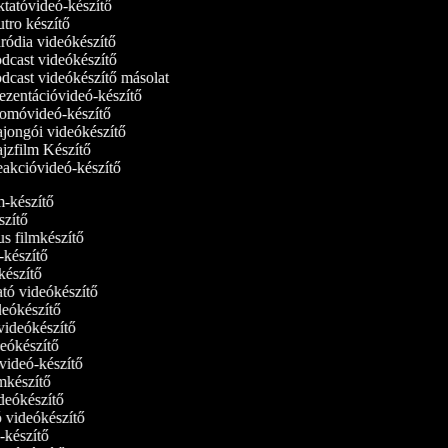
tatóvideó‑készítő
tro készítő
ródia videókészítő
dcast videókészítő
dcast videókészítő másolat
ezentációvideó-készítő
omóvideó-készítő
jongói videókészítő
jzfilm Készítő
akcióvideó-készítő
lm-készítő
szítő
us filmkészítő
m‑készítő
lmkészítő
ató videókészítő
ideókészítő
 videókészítő
ideókészítő
tvideó-készítő
ilmkészítő
ideókészítő
tó videókészítő
ó-készítő