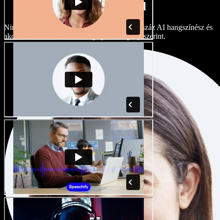
akcentusokkal
Nincs két egyforma projekt. Válasszon több száz AI hangszínész és
akcentus közül, és finomhangolja őket igény szerint.