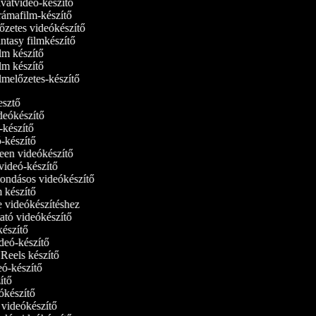
vatvideó-készítő
ámafilm-készítő
zetes videókészítő
tasy filmkészítő
m készítő
m készítő
melőzetes-készítő
kesztő
ideókészítő
ó-készítő
ó-készítő
reen videókészítő
tvideó-készítő
ondásos videókészítő
m készítő
ne videókészítéshez
ató videókészítő
-készítő
ideó-készítő
m Reels készítő
deó-készítő
zítő
eókészítő
i videókészítő