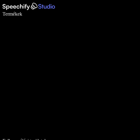
Írj akár ötször gyorsabban diktálással
Termékek
Tudj meg többet