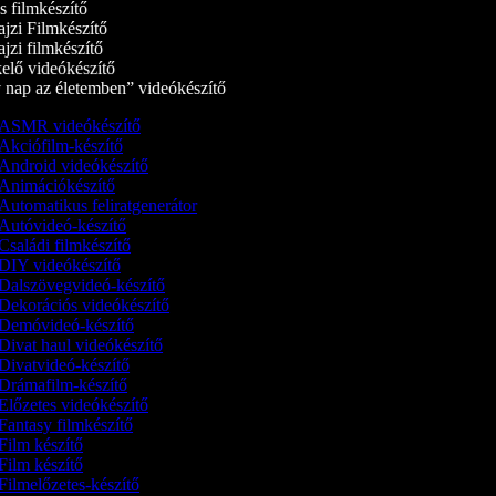
 filmkészítő
jzi Filmkészítő
jzi filmkészítő
elő videókészítő
nap az életemben” videókészítő
ASMR videókészítő
Akciófilm-készítő
Android videókészítő
Animációkészítő
Automatikus feliratgenerátor
Autóvideó-készítő
Családi filmkészítő
DIY videókészítő
Dalszövegvideó-készítő
Dekorációs videókészítő
Demóvideó‑készítő
Divat haul videókészítő
Divatvideó-készítő
Drámafilm-készítő
Előzetes videókészítő
Fantasy filmkészítő
Film készítő
Film készítő
Filmelőzetes-készítő