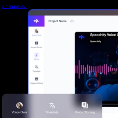
Stúdió indítása