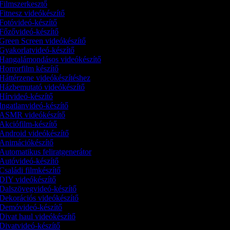
Filmszerkesztő
Fitnesz videókészítő
Fotóvideó-készítő
Főzővideó-készítő
Green Screen videókészítő
Gyakorlatvideó-készítő
Hangalámondásos videókészítő
Horrorfilm készítő
Háttérzene videókészítéshez
Házbemutató videókészítő
Hírvideó-készítő
Ingatlanvideó-készítő
ASMR videókészítő
Akciófilm-készítő
Android videókészítő
Animációkészítő
Automatikus feliratgenerátor
Autóvideó-készítő
Családi filmkészítő
DIY videókészítő
Dalszövegvideó-készítő
Dekorációs videókészítő
Demóvideó‑készítő
Divat haul videókészítő
Divatvideó-készítő