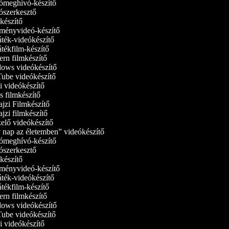
meghívó-készítő
szerkesztő
észítő
ényvideó-készítő
ték-videókészítő
tékfilm-készítő
rn filmkészítő
ws videókészítő
be videókészítő
 videókészítő
 filmkészítő
jzi Filmkészítő
jzi filmkészítő
elő videókészítő
nap az életemben” videókészítő
meghívó-készítő
szerkesztő
észítő
ényvideó-készítő
ték-videókészítő
tékfilm-készítő
rn filmkészítő
ws videókészítő
be videókészítő
 videókészítő