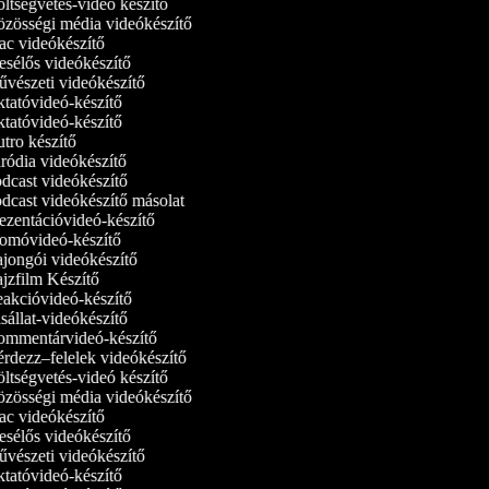
tségvetés-videó készítő
zösségi média videókészítő
c videókészítő
sélős videókészítő
vészeti videókészítő
tatóvideó-készítő
tatóvideó‑készítő
tro készítő
ródia videókészítő
dcast videókészítő
dcast videókészítő másolat
ezentációvideó-készítő
omóvideó-készítő
jongói videókészítő
jzfilm Készítő
akcióvideó-készítő
állat-videókészítő
mmentárvideó-készítő
rdezz–felelek videókészítő
tségvetés-videó készítő
zösségi média videókészítő
c videókészítő
sélős videókészítő
vészeti videókészítő
tatóvideó-készítő