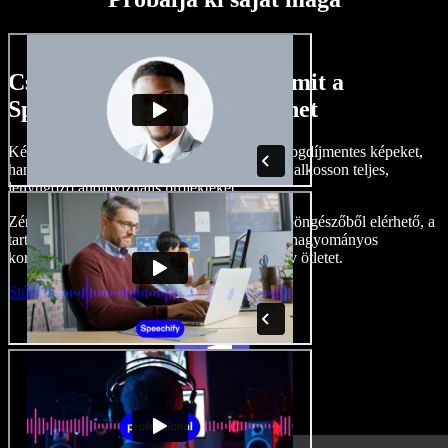
Csak egy kis ízelítő abból, amit a
Speechify Studio-val megtehet
Készítsen hangalámondásokat, adjon hozzá jogdíjmentes képeket,
hangokat, videókat, klónozza le a hangját, és alkosson teljes,
lenyűgöző audiovizuális projekteket.
Zéró tanulási görbével, és mindennel, ami a böngészőből elérhető, a
tartalomgyártók maguk mögött hagyhatják a hagyományos
korlátokat, és életre kelthetnek minden kreatív ötletet.
Stúdió indítása