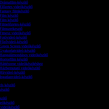
Drámafilm-készítő
Előzetes videókészítő
Fantasy filmkészítő
Film készítő
Film készítő
Filmelőzetes-készítő
Filmszerkesztő
Fitnesz videókészítő
Fotóvideó-készítő
Főzővideó-készítő
Green Screen videókészítő
Gyakorlatvideó-készítő
Hangalámondásos videókészítő
Horrorfilm készítő
Háttérzene videókészítéshez
Házbemutató videókészítő
Hírvideó-készítő
Ingatlanvideó-készítő
els készítő
-készítő
ő
észítő
ideókészítő
 videókészítő