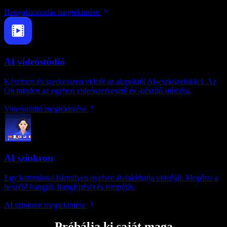
Hangalámondás megtekintése
AI videóstúdió
Készítsen és szerkesszen videót az alapoktól AI-eszközeinkkel. Az
Ön minden az egyben videószerkesztő és -készítő stúdiója.
Videóstúdió megtekintése
AI szinkron
Egy kattintással bármilyen nyelvre átalakíthatja videóját. Megőrzi a
beszélő hangját, hanglejtését és tempóját.
AI szinkron megtekintése
Próbálja ki saját maga