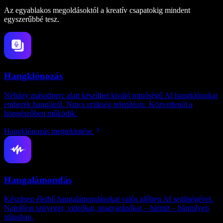
Az egyablakos megoldásoktól a kreatív csapatokig mindent
egyszerűbbé tesz.
Hangklónozás
Néhány másodperc alatt készíthet kiváló minőségű AI hangklónokat
emberek hangjáról. Nincs szükség telepítésre. Közvetlenül a
böngészőben működik.
Hangklónozás megtekintése
Hangalámondás
Készítsen élethű hangalámondásokat valós időben AI segítségével.
Narráljon szöveget, videókat, magyarázókat – bármit – bármilyen
stílusban.