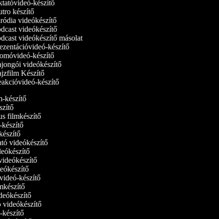
tatóvideó‑készítő
ro készítő
ódia videókészítő
dcast videókészítő
dcast videókészítő másolat
zentációvideó-készítő
omóvideó-készítő
jongói videókészítő
jzfilm Készítő
akcióvideó-készítő
lm-készítő
szítő
us filmkészítő
m‑készítő
lmkészítő
ató videókészítő
ideókészítő
 videókészítő
ideókészítő
tvideó-készítő
ilmkészítő
ideókészítő
tó videókészítő
ó-készítő