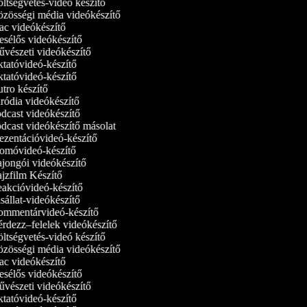
tségvetés-videó készítő
zösségi média videókészítő
c videókészítő
sélős videókészítő
vészeti videókészítő
tatóvideó-készítő
tatóvideó‑készítő
ro készítő
ódia videókészítő
dcast videókészítő
dcast videókészítő másolat
zentációvideó-készítő
omóvideó-készítő
jongói videókészítő
jzfilm Készítő
akcióvideó-készítő
állat-videókészítő
mmentárvideó-készítő
rdezz–felelek videókészítő
tségvetés-videó készítő
zösségi média videókészítő
c videókészítő
sélős videókészítő
vészeti videókészítő
tatóvideó-készítő