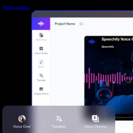
Stúdió indítása