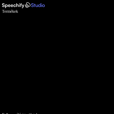
Írj akár ötször gyorsabban diktálással
Termékek
Tudj meg többet