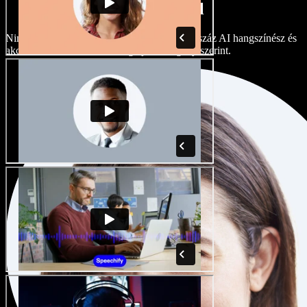
akcentusokkal
Nincs két egyforma projekt. Válasszon több száz AI hangszínész és
akcentus közül, és finomhangolja őket igény szerint.