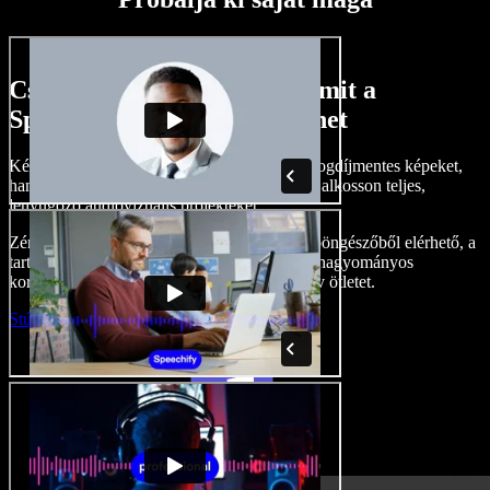
Csak egy kis ízelítő abból, amit a
Speechify Studio-val megtehet
Készítsen hangalámondásokat, adjon hozzá jogdíjmentes képeket,
hangokat, videókat, klónozza le a hangját, és alkosson teljes,
lenyűgöző audiovizuális projekteket.
Zéró tanulási görbével, és mindennel, ami a böngészőből elérhető, a
tartalomgyártók maguk mögött hagyhatják a hagyományos
korlátokat, és életre kelthetnek minden kreatív ötletet.
Stúdió indítása