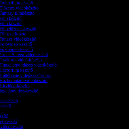
Drámafilm-készítő
Előzetes videókészítő
Fantasy filmkészítő
Film készítő
Film készítő
Filmelőzetes-készítő
Filmszerkesztő
Fitnesz videókészítő
Fotóvideó-készítő
Főzővideó-készítő
Green Screen videókészítő
Gyakorlatvideó-készítő
Hangalámondásos videókészítő
Horrorfilm készítő
Háttérzene videókészítéshez
Házbemutató videókészítő
Hírvideó-készítő
Ingatlanvideó-készítő
els készítő
-készítő
ő
észítő
ideókészítő
 videókészítő