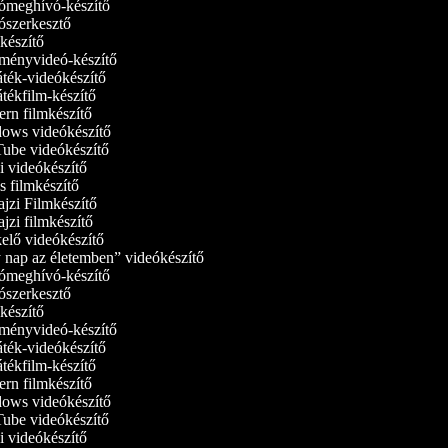
meghívó-készítő
szerkesztő
észítő
ényvideó-készítő
ték-videókészítő
tékfilm-készítő
rn filmkészítő
ws videókészítő
be videókészítő
 videókészítő
 filmkészítő
jzi Filmkészítő
jzi filmkészítő
elő videókészítő
nap az életemben” videókészítő
meghívó-készítő
szerkesztő
észítő
ényvideó-készítő
ték-videókészítő
tékfilm-készítő
rn filmkészítő
ws videókészítő
be videókészítő
 videókészítő