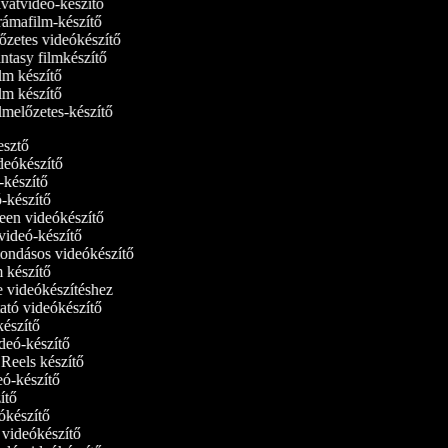
vatvideó-készítő
ámafilm-készítő
zetes videókészítő
tasy filmkészítő
m készítő
m készítő
melőzetes-készítő
kesztő
ideókészítő
ó-készítő
ó-készítő
reen videókészítő
tvideó-készítő
ondásos videókészítő
lm készítő
ne videókészítéshez
ató videókészítő
-készítő
videó-készítő
m Reels készítő
deó-készítő
zítő
eókészítő
i videókészítő