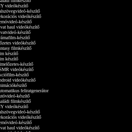
ládi filmkészítő
Y videókészítő
lszövegvideó-készítő
korációs videókészítő
móvideó‑készítő
at haul videókészítő
vatvideó-készítő
ámafilm-készítő
zetes videókészítő
tasy filmkészítő
m készítő
m készítő
melőzetes-készítő
MR videókészítő
ciófilm-készítő
droid videókészítő
imációkészítő
omatikus feliratgenerátor
tóvideó-készítő
ládi filmkészítő
Y videókészítő
lszövegvideó-készítő
korációs videókészítő
móvideó‑készítő
at haul videókészítő