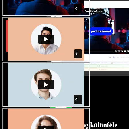
Rengeteg férfi és női hang különféle