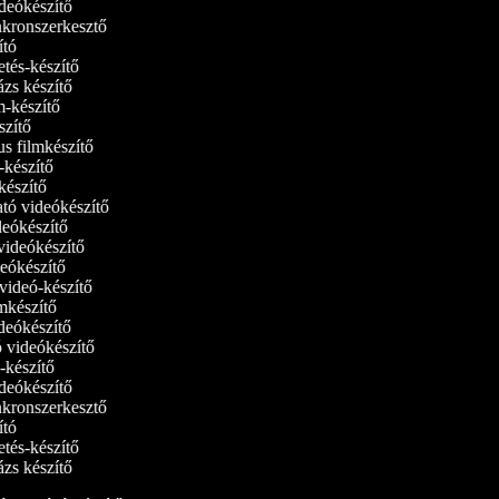
videókészítő
inkronszerkesztő
dító
detés-készítő
lázs készítő
lm-készítő
szítő
us filmkészítő
m‑készítő
lmkészítő
ató videókészítő
ideókészítő
 videókészítő
ideókészítő
tvideó-készítő
ilmkészítő
ideókészítő
tó videókészítő
ó-készítő
videókészítő
inkronszerkesztő
dító
detés-készítő
lázs készítő