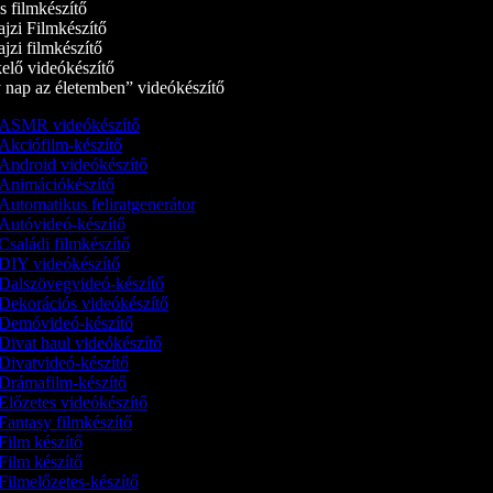
 filmkészítő
jzi Filmkészítő
jzi filmkészítő
elő videókészítő
nap az életemben” videókészítő
ASMR videókészítő
Akciófilm-készítő
Android videókészítő
Animációkészítő
Automatikus feliratgenerátor
Autóvideó-készítő
Családi filmkészítő
DIY videókészítő
Dalszövegvideó-készítő
Dekorációs videókészítő
Demóvideó‑készítő
Divat haul videókészítő
Divatvideó-készítő
Drámafilm-készítő
Előzetes videókészítő
Fantasy filmkészítő
Film készítő
Film készítő
Filmelőzetes-készítő