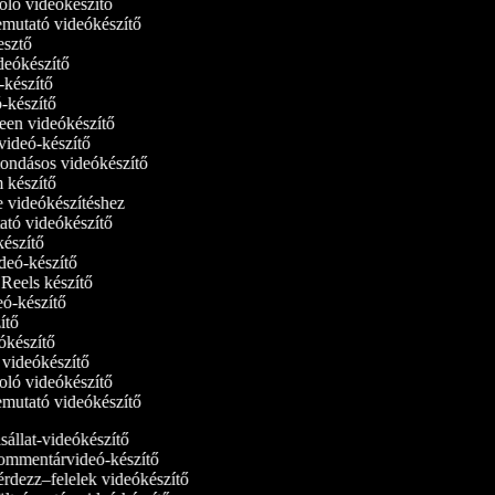
oló videókészítő
 bemutató videókészítő
kesztő
ideókészítő
ó-készítő
ó-készítő
reen videókészítő
tvideó-készítő
ondásos videókészítő
lm készítő
ne videókészítéshez
ató videókészítő
-készítő
videó-készítő
m Reels készítő
deó-készítő
zítő
eókészítő
i videókészítő
oló videókészítő
 bemutató videókészítő
állat-videókészítő
mmentárvideó-készítő
rdezz–felelek videókészítő