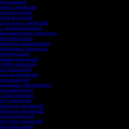
Filmszerkesztő
Fitnesz videókészítő
Fotóvideó-készítő
Főzővideó-készítő
Green Screen videókészítő
Gyakorlatvideó-készítő
Hangalámondásos videókészítő
Horrorfilm készítő
Háttérzene videókészítéshez
Házbemutató videókészítő
Hírvideó-készítő
Ingatlanvideó-készítő
ASMR videókészítő
Akciófilm-készítő
Android videókészítő
Animációkészítő
Automatikus feliratgenerátor
Autóvideó-készítő
Családi filmkészítő
DIY videókészítő
Dalszövegvideó-készítő
Dekorációs videókészítő
Demóvideó‑készítő
Divat haul videókészítő
Divatvideó-készítő