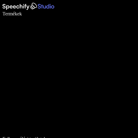
Írj akár ötször gyorsabban diktálással
Termékek
Tudj meg többet