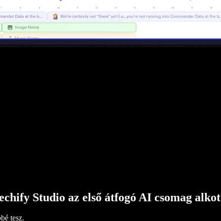
echify Studio az első átfogó AI csomag alko
bé tesz.