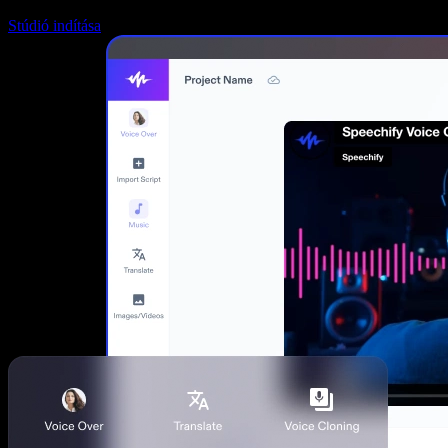
Stúdió indítása