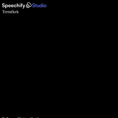
Írj akár ötször gyorsabban diktálással
Termékek
Tudj meg többet