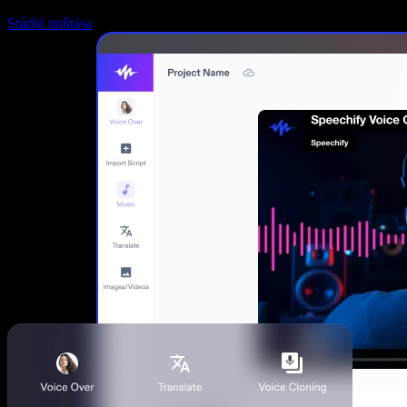
Stúdió indítása