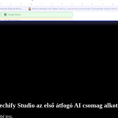
echify Studio az első átfogó AI csomag alko
bé tesz.