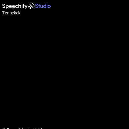
Írj akár ötször gyorsabban diktálással
Termékek
Tudj meg többet