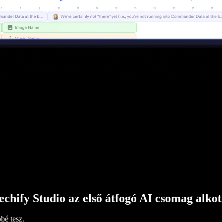
echify Studio az első átfogó AI csomag alko
bé tesz.