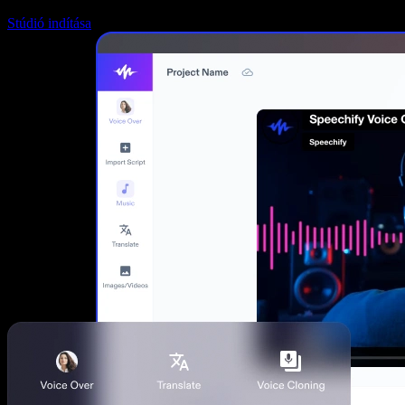
Stúdió indítása