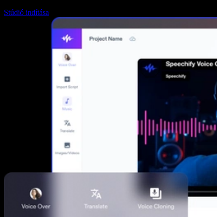
Stúdió indítása