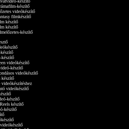
vatvideó-készítő
ámafilm-készítő
őzetes videókészítő
ntasy filmkészítő
lm készítő
lm készítő
lmelőzetes-készítő
kesztő
ideókészítő
ó-készítő
ó-készítő
reen videókészítő
tvideó-készítő
ondásos videókészítő
m készítő
e videókészítéshez
ató videókészítő
készítő
ideó-készítő
 Reels készítő
deó-készítő
zítő
eókészítő
i videókészítő