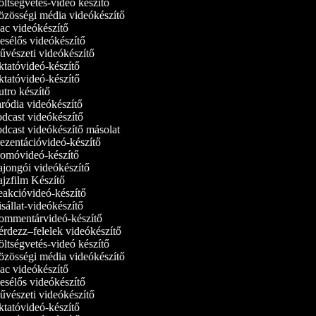
ltségvetés-videó készítő
zösségi média videókészítő
c videókészítő
sélős videókészítő
vészeti videókészítő
tatóvideó-készítő
tatóvideó‑készítő
tro készítő
ródia videókészítő
dcast videókészítő
dcast videókészítő másolat
ezentációvideó-készítő
omóvideó-készítő
jongói videókészítő
jzfilm Készítő
akcióvideó-készítő
sállat-videókészítő
mmentárvideó-készítő
rdezz–felelek videókészítő
ltségvetés-videó készítő
zösségi média videókészítő
c videókészítő
sélős videókészítő
vészeti videókészítő
tatóvideó-készítő