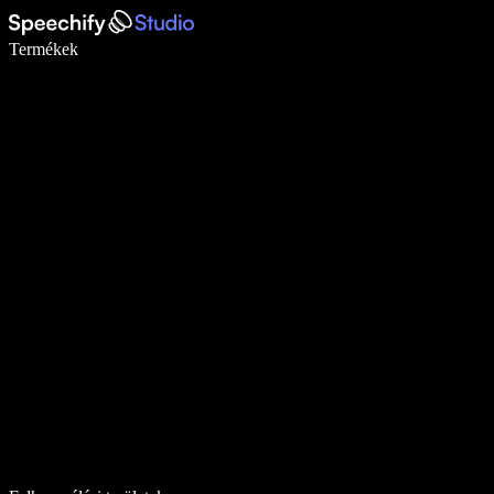
Írj akár ötször gyorsabban diktálással
Termékek
Tudj meg többet