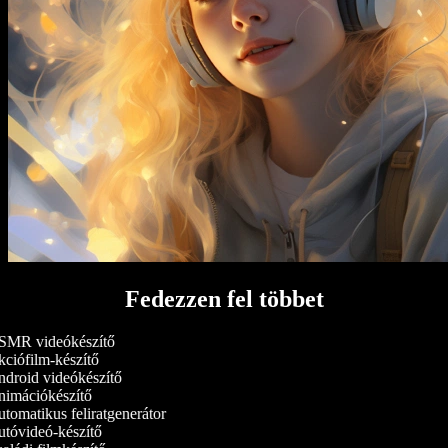
Fedezzen fel többet
MR videókészítő
ciófilm-készítő
droid videókészítő
imációkészítő
tomatikus feliratgenerátor
tóvideó-készítő