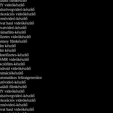
aládi filmkészítő
Y videókészítő
lszövegvideó-készítő
korációs videókészítő
móvideó‑készítő
vat haul videókészítő
vatvideó-készítő
ámafilm-készítő
őzetes videókészítő
ntasy filmkészítő
lm készítő
lm készítő
lmelőzetes-készítő
MR videókészítő
ciófilm-készítő
droid videókészítő
imációkészítő
tomatikus feliratgenerátor
tóvideó-készítő
aládi filmkészítő
Y videókészítő
lszövegvideó-készítő
korációs videókészítő
móvideó‑készítő
vat haul videókészítő