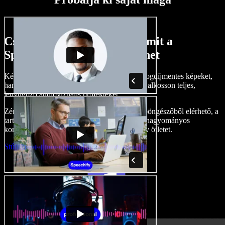
Csak egy kis ízelítő abból, amit a
Speechify Studio-val megtehet
Készítsen hangalámondásokat, adjon hozzá jogdíjmentes képeket,
hangokat, videókat, klónozza le a hangját, és alkosson teljes,
lenyűgöző audiovizuális projekteket.
Zéró tanulási görbével, és mindennel, ami a böngészőből elérhető, a
tartalomgyártók maguk mögött hagyhatják a hagyományos
korlátokat, és életre kelthetnek minden kreatív ötletet.
Stúdió indítása