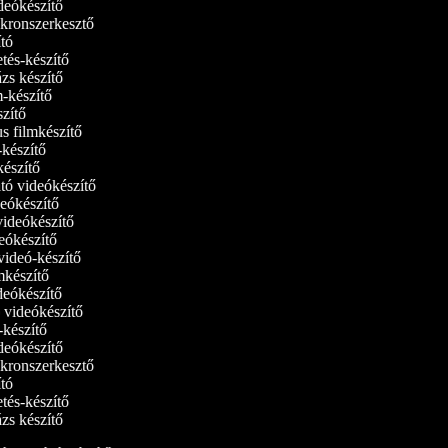
ideókészítő
inkronszerkesztő
dító
etés-készítő
ázs készítő
lm-készítő
szítő
us filmkészítő
m‑készítő
mkészítő
ató videókészítő
ideókészítő
 videókészítő
deókészítő
tvideó-készítő
ilmkészítő
ideókészítő
ó videókészítő
ó-készítő
ideókészítő
inkronszerkesztő
dító
etés-készítő
ázs készítő