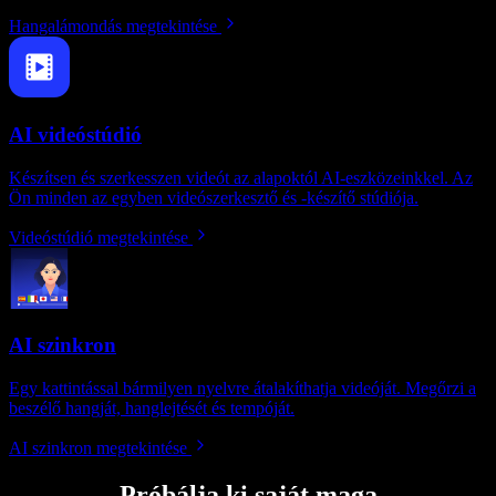
Hangalámondás megtekintése
AI videóstúdió
Készítsen és szerkesszen videót az alapoktól AI-eszközeinkkel. Az
Ön minden az egyben videószerkesztő és -készítő stúdiója.
Videóstúdió megtekintése
AI szinkron
Egy kattintással bármilyen nyelvre átalakíthatja videóját. Megőrzi a
beszélő hangját, hanglejtését és tempóját.
AI szinkron megtekintése
Próbálja ki saját maga