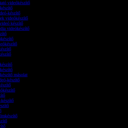
utató videókészítő
ókészítő
deó-készítő
lek videókészítő
-videó készítő
dia videókészítő
szítő
ókészítő
deókészítő
készítő
készítő
ő
ókészítő
ókészítő
ókészítő másolat
ideó-készítő
készítő
eókészítő
zítő
-készítő
észítő
tő
ilmkészítő
szítő
szítő