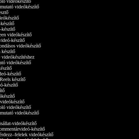
oló videókészítő
bemutató videókészítő
kesztő
ideókészítő
ó-készítő
ó-készítő
reen videókészítő
tvideó-készítő
ondásos videókészítő
m készítő
e videókészítéshez
ató videókészítő
készítő
ideó-készítő
 Reels készítő
deó-készítő
zítő
eókészítő
i videókészítő
oló videókészítő
bemutató videókészítő
sállat-videókészítő
mmentárvideó-készítő
rdezz–felelek videókészítő