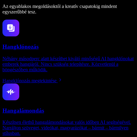
Az egyablakos megoldásoktól a kreatív csapatokig mindent
egyszerűbbé tesz.
Hangklónozás
Néhány másodperc alatt készíthet kiváló minőségű AI hangklónokat
emberek hangjáról. Nincs szükség telepítésre. Közvetlenül a
böngészőben működik.
Hangklónozás megtekintése
Hangalámondás
Készítsen élethű hangalámondásokat valós időben AI segítségével.
Narráljon szöveget, videókat, magyarázókat – bármit – bármilyen
stílusban.