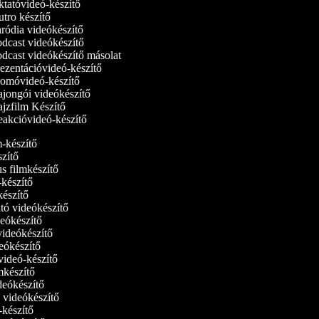
tatóvideó‑készítő
tro készítő
ródia videókészítő
dcast videókészítő
dcast videókészítő másolat
ezentációvideó-készítő
omóvideó-készítő
jongói videókészítő
jzfilm Készítő
akcióvideó-készítő
lm-készítő
szítő
us filmkészítő
m‑készítő
mkészítő
ató videókészítő
ideókészítő
 videókészítő
deókészítő
tvideó-készítő
ilmkészítő
ideókészítő
ó videókészítő
ó-készítő