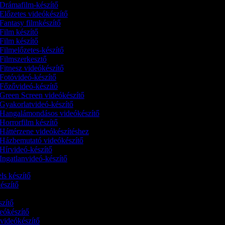
Drámafilm-készítő
Előzetes videókészítő
Fantasy filmkészítő
Film készítő
Film készítő
Filmelőzetes-készítő
Filmszerkesztő
Fitnesz videókészítő
Fotóvideó-készítő
Főzővideó-készítő
Green Screen videókészítő
Gyakorlatvideó-készítő
Hangalámondásos videókészítő
Horrorfilm készítő
Háttérzene videókészítéshez
Házbemutató videókészítő
Hírvideó-készítő
Ingatlanvideó-készítő
els készítő
készítő
észítő
ideókészítő
 videókészítő