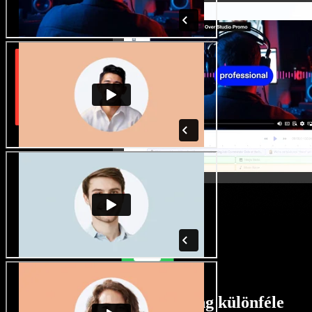
Rengeteg férfi és női hang különféle