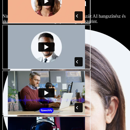
akcentusokkal
Nincs két egyforma projekt. Válasszon több száz AI hangszínész és
akcentus közül, és finomhangolja őket igény szerint.