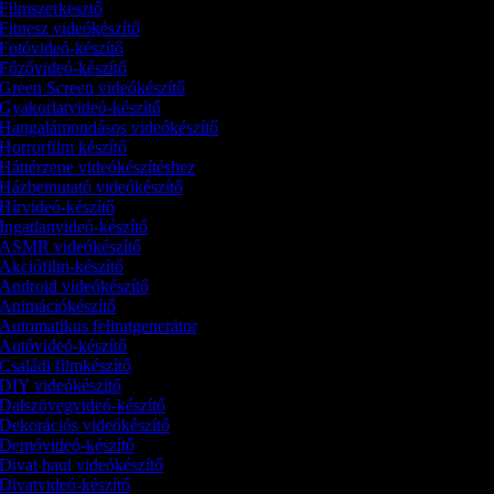
Filmszerkesztő
Fitnesz videókészítő
Fotóvideó-készítő
Főzővideó-készítő
Green Screen videókészítő
Gyakorlatvideó-készítő
Hangalámondásos videókészítő
Horrorfilm készítő
Háttérzene videókészítéshez
Házbemutató videókészítő
Hírvideó-készítő
Ingatlanvideó-készítő
ASMR videókészítő
Akciófilm-készítő
Android videókészítő
Animációkészítő
Automatikus feliratgenerátor
Autóvideó-készítő
Családi filmkészítő
DIY videókészítő
Dalszövegvideó-készítő
Dekorációs videókészítő
Demóvideó‑készítő
Divat haul videókészítő
Divatvideó-készítő