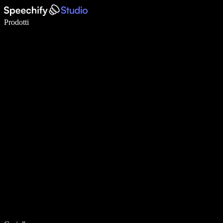
Scrivi 5× più velocemente con la dettatura vocale
Prodotti
Scopri di più