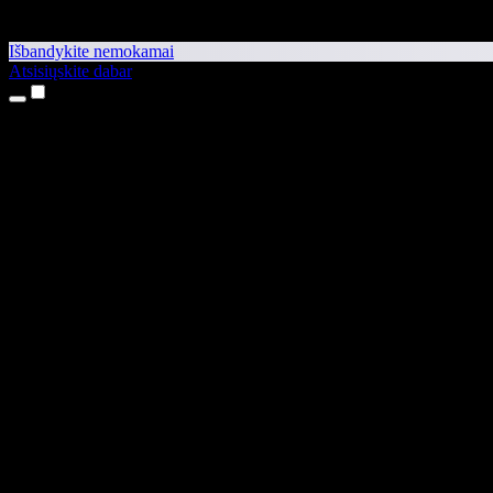
Išbandykite nemokamai
Atsisiųskite dabar
Produktai
Teksto skaitymas balsu
iPhone ir iPad programėlės
Android programėlė
Chrome plėtinys
Edge plėtinys
Interneto programėlė
Mac programėlė
Windows programėlė
AI balso generatorius
Įgarsinimas
Dubliavimas
Balso klonavimas