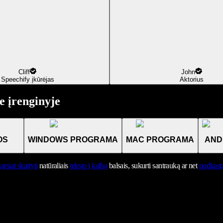
Cliff
John
Speechify įkūrėjas
Aktorius
 įrenginyje
OS
WINDOWS PROGRAMA
MAC PROGRAMA
AND
arsiai skaityti
natūraliais
teksto į kalbą
balsais, sukurti santrauką ar net
podkast