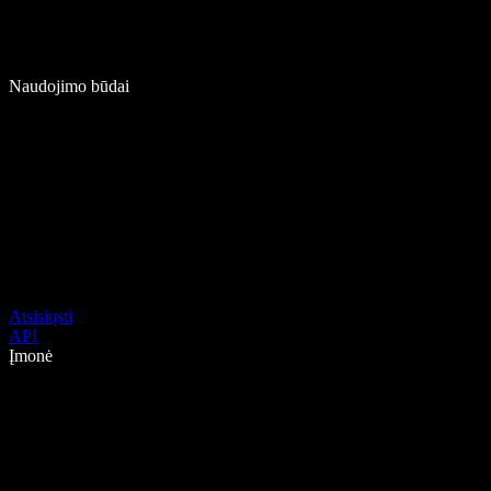
Naudojimo būdai
Atsisiųsti
API
Įmonė