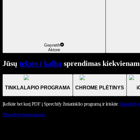
Gwyneth
Aktorė
Jūsų
teksto į kalbą
sprendimas kiekviename
TINKLALAPIO PROGRAMA
CHROME PLĖTINYS
i
Įkelkite bet kurį PDF į Speechify žiniatinklio programą ir leiskite
Speechify
g
Išbandyti nemokamai