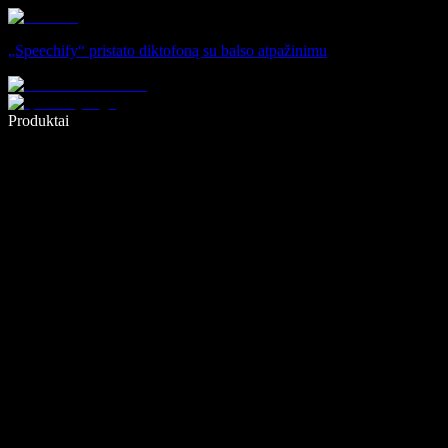
„Speechify“ pristato diktofoną su balso atpažinimu
Rašykite 5× greičiau naudodami diktavimą balsu
Produktai
Sužinokite daugiau