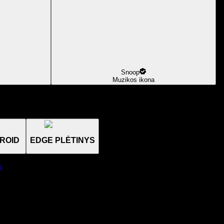
Snoop
Muzikos ikona
ROID
EDGE PLĖTINYS
ą