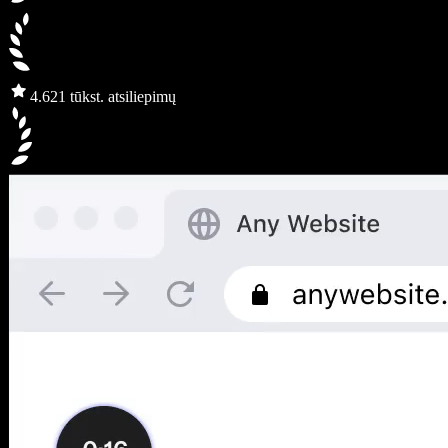
4.6
21 tūkst. atsiliepimų