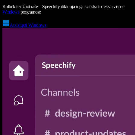
Kalbėkite užuot rašę – Speechify diktuoja ir garsiai skaito tekstą visose
Windows
programose
Atsisiųsti Windows