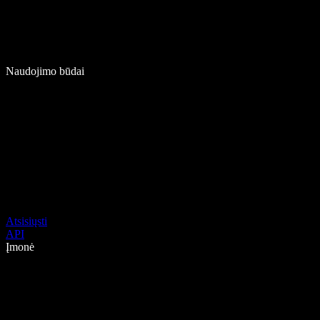
Naudojimo būdai
Atsisiųsti
API
Įmonė