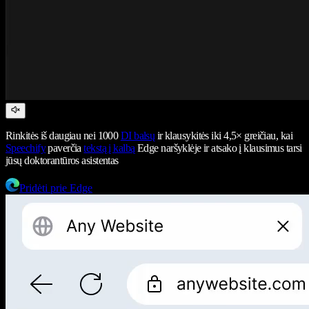
Rinkitės iš daugiau nei 1000
DI balsų
ir klausykitės iki 4,5× greičiau, kai
Speechify
paverčia
tekstą į kalbą
Edge naršyklėje ir atsako į klausimus tarsi
jūsų doktorantūros asistentas
Pridėti prie Edge