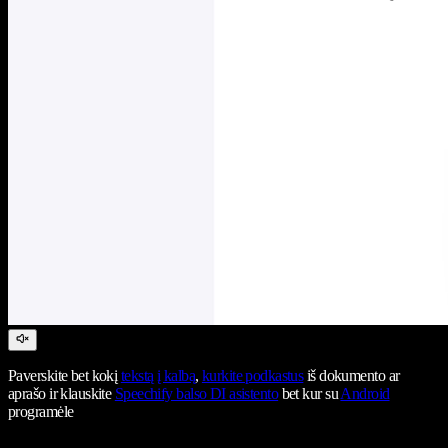
Paverskite bet kokį
tekstą į kalbą
,
kurkite podkastus
iš dokumento ar
aprašo ir klauskite
Speechify balso DI asistento
bet kur su
Android
programėle