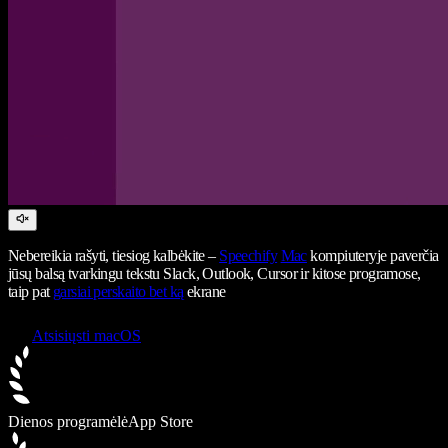
Nebereikia rašyti, tiesiog kalbėkite –
Speechify
Mac
kompiuteryje paverčia
jūsų balsą tvarkingu tekstu Slack, Outlook, Cursor ir kitose programose,
taip pat
garsiai perskaito bet ką
ekrane
Atsisiųsti macOS
Dienos programėlė
App Store