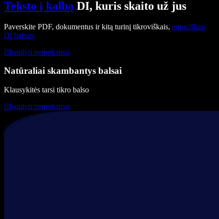
Teksto į kalbą
DI, kuris skaito už jus
Paverskite PDF, dokumentus ir kitą turinį tikroviškais,
emociškais
DI balsais
Išbandyti nemokamai
Natūraliai skambantys balsai
Klausykitės tarsi tikro balso
Išbandyti nemokamai