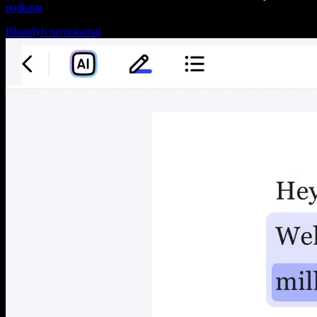
podkastą
Išbandyti nemokamai