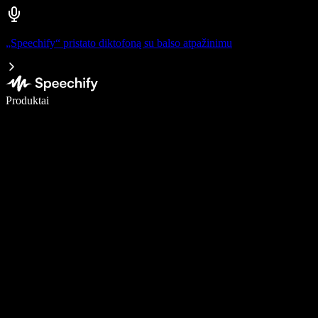
„Speechify“ pristato diktofoną su balso atpažinimu
Rašykite 5× greičiau naudodami diktavimą balsu
Produktai
Sužinokite daugiau