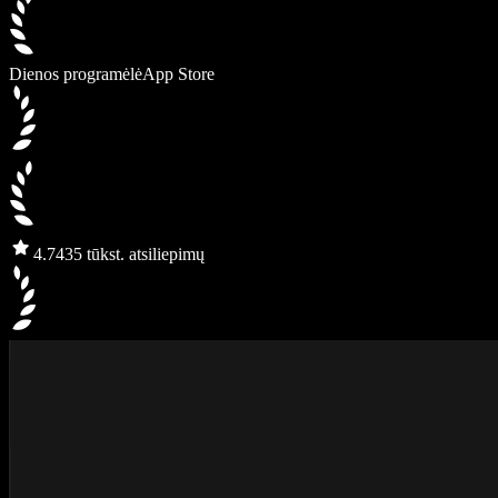
Dienos programėlė
App Store
4.7
435 tūkst. atsiliepimų