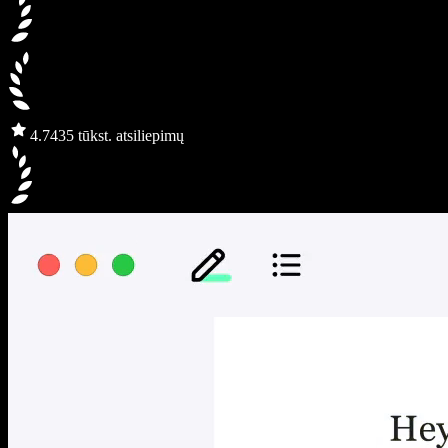
4.7
435 tūkst. atsiliepimų