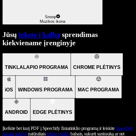
Snoop
Muzikos ikona
Jūsų
teksto į kalbą
sprendimas
kiekviename įrenginyje
TINKLALAPIO PROGRAMA
CHROME PLĖTINYS
iOS
WINDOWS PROGRAMA
MAC PROGRAMA
ANDROID
EDGE PLĖTINYS
Įkelkite bet kurį PDF į Speechify žiniatinklio programą ir leiskite
Speechify
garsiai skaityti
natūraliais
teksto į kalbą
balsais, sukurti santrauką ar net