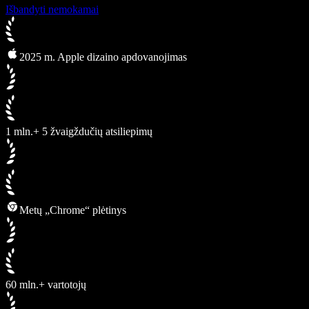
Išbandyti nemokamai
2025 m. Apple dizaino apdovanojimas
1 mln.+ 5 žvaigždučių atsiliepimų
Metų „Chrome“ plėtinys
60 mln.+ vartotojų