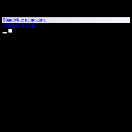
Išbandykite nemokamai
Atsisiųskite dabar
Produktai
Teksto skaitymas balsu
iPhone ir iPad programėlės
Android programėlė
Chrome plėtinys
Edge plėtinys
Interneto programėlė
Mac programėlė
Windows programėlė