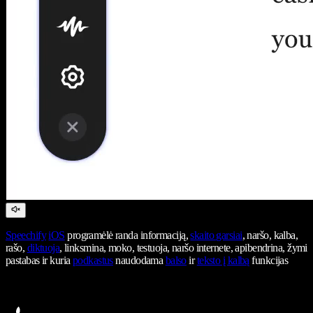
Speechify
iOS
programėlė randa informaciją,
skaito garsiai
, naršo, kalba,
rašo,
diktuoja
, linksmina, moko, testuoja, naršo internete, apibendrina, žymi
pastabas ir kuria
podkastus
naudodama
balso
ir
teksto į kalbą
funkcijas