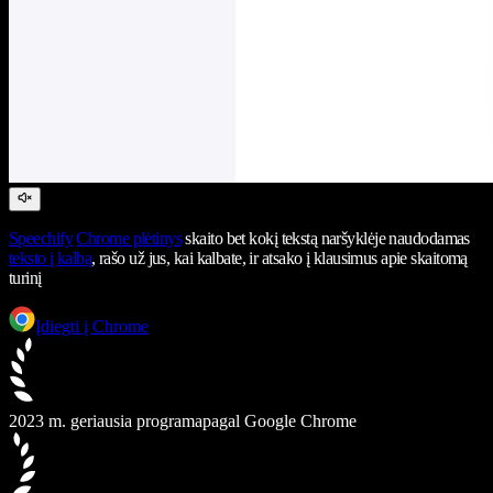
Speechify
Chrome plėtinys
skaito bet kokį tekstą naršyklėje naudodamas
teksto į kalbą
, rašo už jus, kai kalbate, ir atsako į klausimus apie skaitomą
turinį
Įdiegti į Chrome
2023 m. geriausia programa
pagal Google Chrome