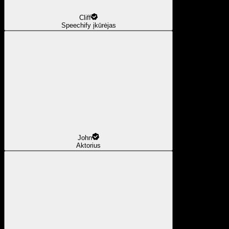
Cliff
Speechify įkūrėjas
John
Aktorius