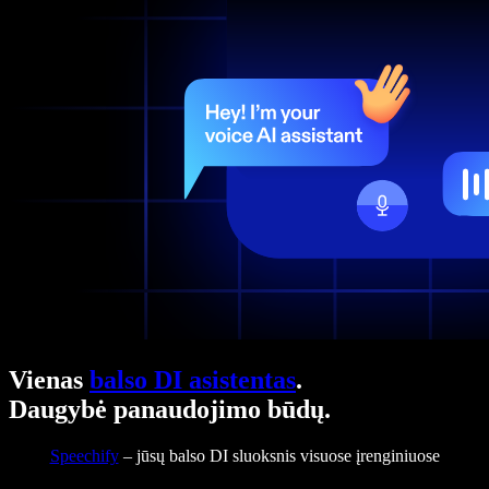
Vienas
balso DI asistentas
.
Daugybė panaudojimo būdų.
Speechify
– jūsų balso DI sluoksnis visuose įrenginiuose