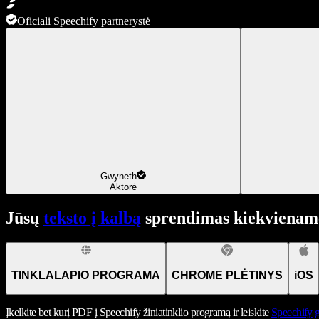
Oficiali Speechify partnerystė
Gwyneth
Aktorė
Jūsų
teksto į kalbą
sprendimas kiekviename
TINKLALAPIO PROGRAMA
CHROME PLĖTINYS
iOS
Įkelkite bet kurį PDF į Speechify žiniatinklio programą ir leiskite
Speechify
g