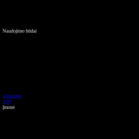
Naudojimo būdai
Atsisiųsti
API
Įmonė