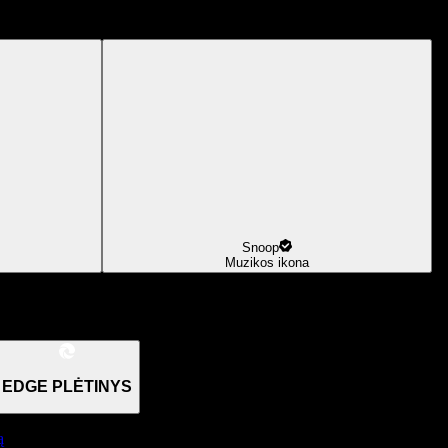
Snoop
Muzikos ikona
EDGE PLĖTINYS
ą