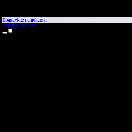
Išbandykite nemokamai
Atsisiųskite dabar
Produktai
Teksto skaitymas balsu
iPhone ir iPad programėlės
Android programėlė
Chrome plėtinys
Edge plėtinys
Interneto programėlė
Mac programėlė
Windows programėlė