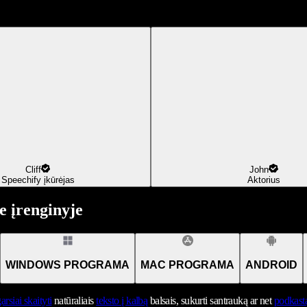
Cliff
John
Speechify įkūrėjas
Aktorius
 įrenginyje
WINDOWS PROGRAMA
MAC PROGRAMA
ANDROID
arsiai skaityti
natūraliais
teksto į kalbą
balsais, sukurti santrauką ar net
podkast