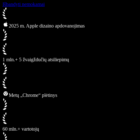
Išbandyti nemokamai
2025 m. Apple dizaino apdovanojimas
1 mln.+ 5 žvaigždučių atsiliepimų
Metų „Chrome“ plėtinys
60 mln.+ vartotojų