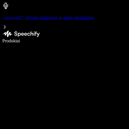
„Speechify“ pristato diktofoną su balso atpažinimu
Rašykite 5× greičiau naudodami diktavimą balsu
Produktai
Sužinokite daugiau