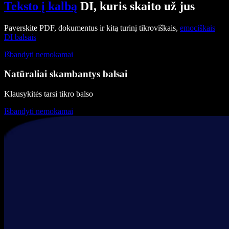
Teksto į kalbą
DI, kuris skaito už jus
Paverskite PDF, dokumentus ir kitą turinį tikroviškais,
emociškais
DI balsais
Išbandyti nemokamai
Natūraliai skambantys balsai
Klausykitės tarsi tikro balso
Išbandyti nemokamai