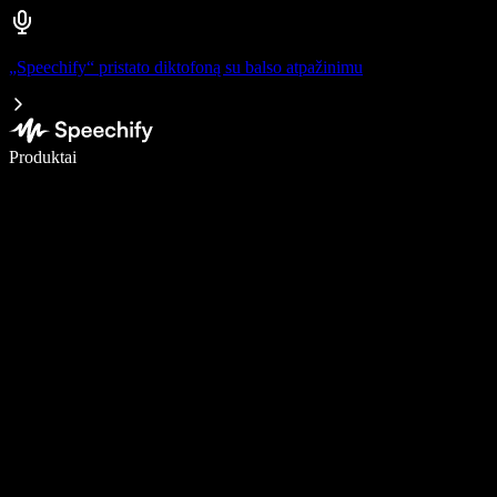
„Speechify“ pristato diktofoną su balso atpažinimu
Rašykite 5× greičiau naudodami diktavimą balsu
Produktai
Sužinokite daugiau