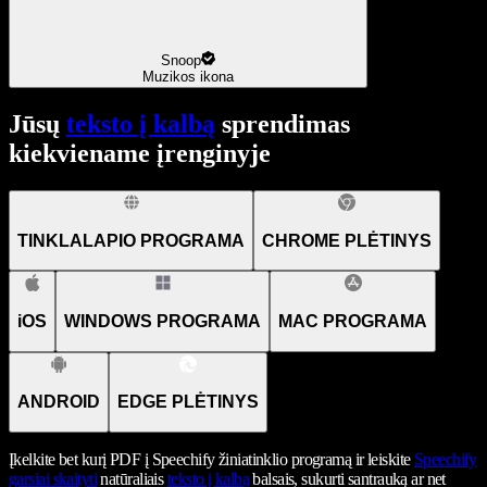
Snoop
Muzikos ikona
Jūsų
teksto į kalbą
sprendimas
kiekviename įrenginyje
TINKLALAPIO PROGRAMA
CHROME PLĖTINYS
iOS
WINDOWS PROGRAMA
MAC PROGRAMA
ANDROID
EDGE PLĖTINYS
Įkelkite bet kurį PDF į Speechify žiniatinklio programą ir leiskite
Speechify
garsiai skaityti
natūraliais
teksto į kalbą
balsais, sukurti santrauką ar net