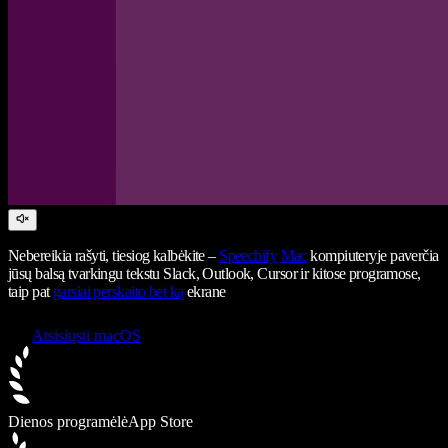
Nebereikia rašyti, tiesiog kalbėkite –
Speechify
Mac
kompiuteryje paverčia
jūsų balsą tvarkingu tekstu Slack, Outlook, Cursor ir kitose programose,
taip pat
garsiai perskaito bet ką
ekrane
Atsisiųsti macOS
Dienos programėlė
App Store