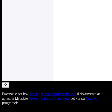
Paverskite bet kokį
tekstą į kalbą
,
kurkite podkastus
iš dokumento ar
aprašo ir klauskite
Speechify balso DI asistento
bet kur su
Android
programėle