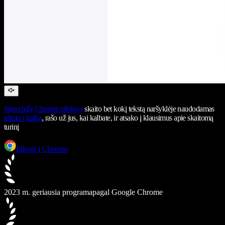
Speechify
Chrome plėtinys
skaito bet kokį tekstą naršyklėje naudodamas
teksto į kalbą
, rašo už jus, kai kalbate, ir atsako į klausimus apie skaitomą
turinį
Įdiegti į Chrome
2023 m. geriausia programa
pagal Google Chrome