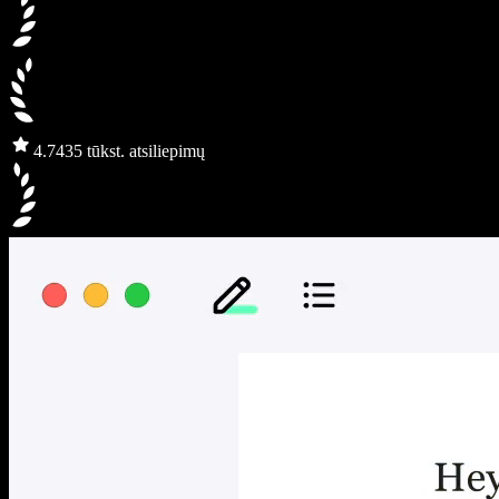
4.7
435 tūkst. atsiliepimų