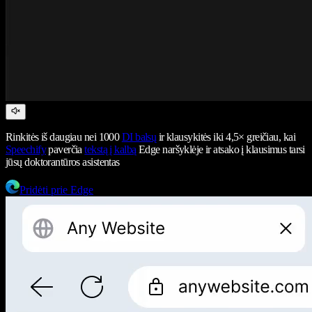
Rinkitės iš daugiau nei 1000
DI balsų
ir klausykitės iki 4,5× greičiau, kai
Speechify
paverčia
tekstą į kalbą
Edge naršyklėje ir atsako į klausimus tarsi
jūsų doktorantūros asistentas
Pridėti prie Edge