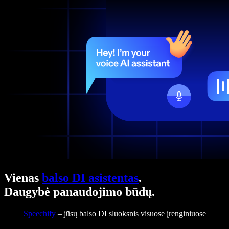
Vienas
balso DI asistentas
.
Daugybė panaudojimo būdų.
Speechify
– jūsų balso DI sluoksnis visuose įrenginiuose