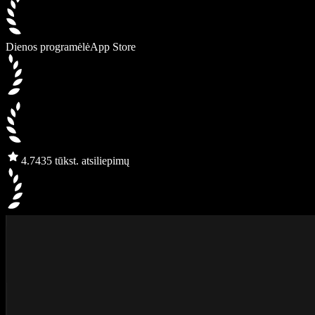
Dienos programėlė
App Store
4.7
435 tūkst. atsiliepimų