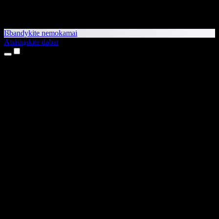
Išbandykite nemokamai
Atsisiųskite dabar
Produktai
Teksto skaitymas balsu
iPhone ir iPad programėlės
Android programėlė
Chrome plėtinys
Edge plėtinys
Interneto programėlė
Mac programėlė
Windows programėlė