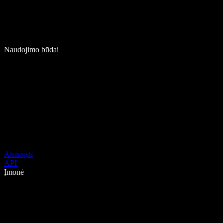
Naudojimo būdai
Atsisiųsti
API
Įmonė