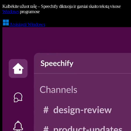
Kalbėkite užuot rašę – Speechify diktuoja ir garsiai skaito tekstą visose
Windows
programose
Atsisiųsti Windows