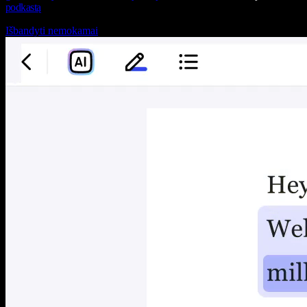
podkastą
Išbandyti nemokamai