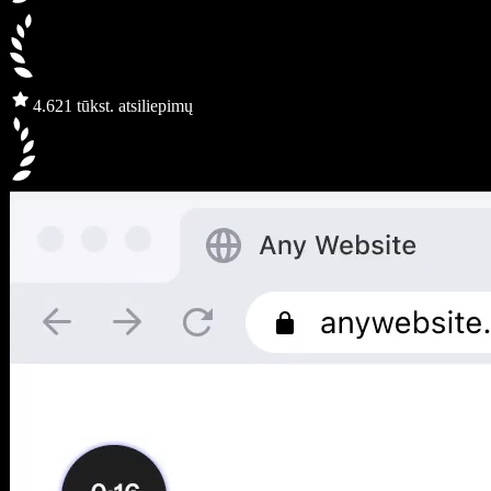
4.6
21 tūkst. atsiliepimų