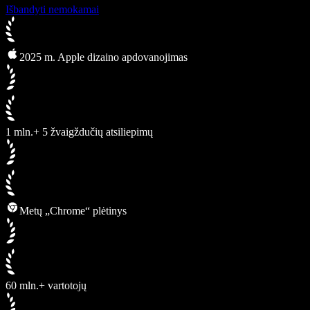
Išbandyti nemokamai
2025 m. Apple dizaino apdovanojimas
1 mln.+ 5 žvaigždučių atsiliepimų
Metų „Chrome“ plėtinys
60 mln.+ vartotojų