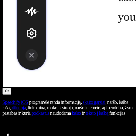
Speechify
iOS
programėlė randa informaciją,
skaito garsiai
, naršo, kalba,
rašo,
diktuoja
, linksmina, moko, testuoja, naršo internete, apibendrina, žymi
pastabas ir kuria
podkastus
naudodama
balso
ir
teksto į kalbą
funkcijas