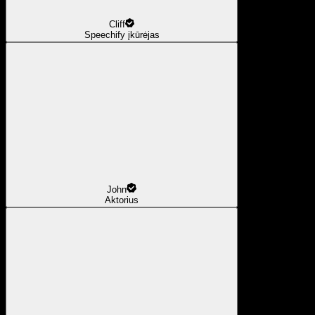
Cliff
Speechify įkūrėjas
John
Aktorius