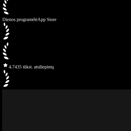
Dienos programėlė
App Store
4.7
435 tūkst. atsiliepimų