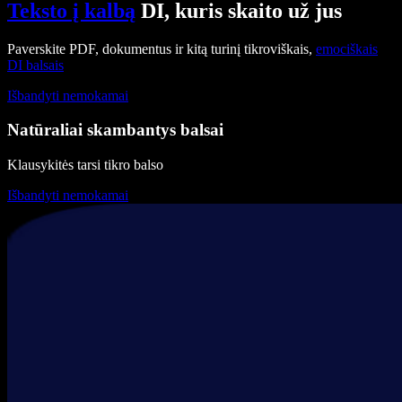
Teksto į kalbą
DI, kuris skaito už jus
Paverskite PDF, dokumentus ir kitą turinį tikroviškais,
emociškais
DI balsais
Išbandyti nemokamai
Natūraliai skambantys balsai
Klausykitės tarsi tikro balso
Išbandyti nemokamai