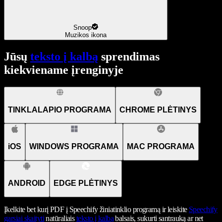
Snoop
Muzikos ikona
Jūsų
teksto į kalbą
sprendimas
kiekviename įrenginyje
TINKLALAPIO PROGRAMA
CHROME PLĖTINYS
iOS
WINDOWS PROGRAMA
MAC PROGRAMA
ANDROID
EDGE PLĖTINYS
Įkelkite bet kurį PDF į Speechify žiniatinklio programą ir leiskite
Speechify
garsiai skaityti
natūraliais
teksto į kalbą
balsais, sukurti santrauką ar net