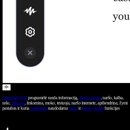
Speechify
iOS
programėlė randa informaciją,
skaito garsiai
, naršo, kalba,
rašo,
diktuoja
, linksmina, moko, testuoja, naršo internete, apibendrina, žymi
pastabas ir kuria
podkastus
naudodama
balso
ir
teksto į kalbą
funkcijas