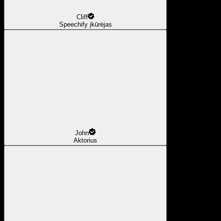
Cliff
Speechify įkūrėjas
John
Aktorius