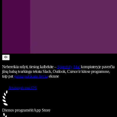
Nebereikia rašyti, tiesiog kalbėkite –
Speechify
Mac
kompiuteryje paverčia
jūsų balsą tvarkingu tekstu Slack, Outlook, Cursor ir kitose programose,
taip pat
garsiai perskaito bet ką
ekrane
Atsisiųsti macOS
Dienos programėlė
App Store