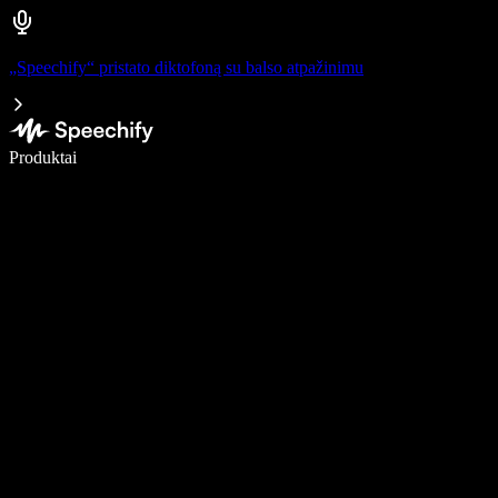
„Speechify“ pristato diktofoną su balso atpažinimu
Rašykite 5× greičiau naudodami diktavimą balsu
Produktai
Sužinokite daugiau