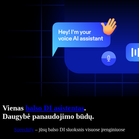
Vienas
balso DI asistentas
.
Daugybė panaudojimo būdų.
Speechify
– jūsų balso DI sluoksnis visuose įrenginiuose