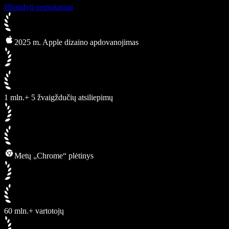
Išbandyti nemokamai
2025 m. Apple dizaino apdovanojimas
1 mln.+ 5 žvaigždučių atsiliepimų
Metų „Chrome“ plėtinys
60 mln.+ vartotojų