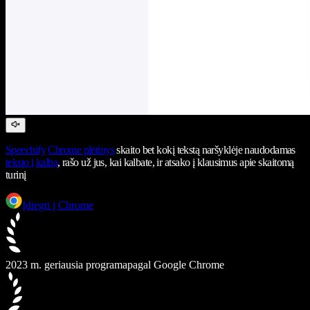
Speechify
Chrome plėtinys
skaito bet kokį tekstą naršyklėje naudodamas
teksto į kalbą
, rašo už jus, kai kalbate, ir atsako į klausimus apie skaitomą
turinį
Įdiegti į Chrome
2023 m. geriausia programa
pagal Google Chrome