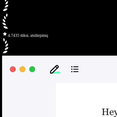
4.7
435 tūkst. atsiliepimų