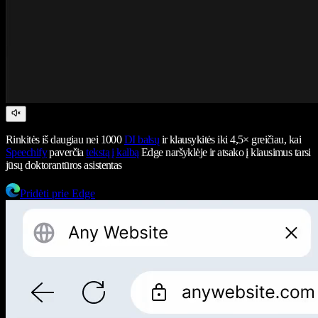
Rinkitės iš daugiau nei 1000
DI balsų
ir klausykitės iki 4,5× greičiau, kai
Speechify
paverčia
tekstą į kalbą
Edge naršyklėje ir atsako į klausimus tarsi
jūsų doktorantūros asistentas
Pridėti prie Edge