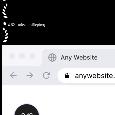
4.6
21 tūkst. atsiliepimų