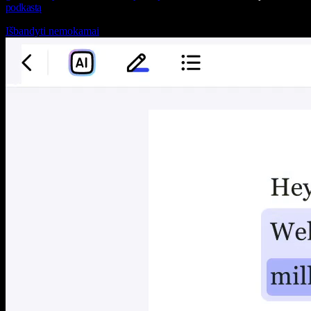
podkastą
Išbandyti nemokamai