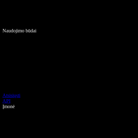
Naudojimo būdai
Atsisiųsti
API
Įmonė