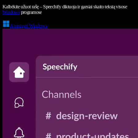
Kalbėkite užuot rašę – Speechify diktuoja ir garsiai skaito tekstą visose
Windows
programose
Atsisiųsti Windows