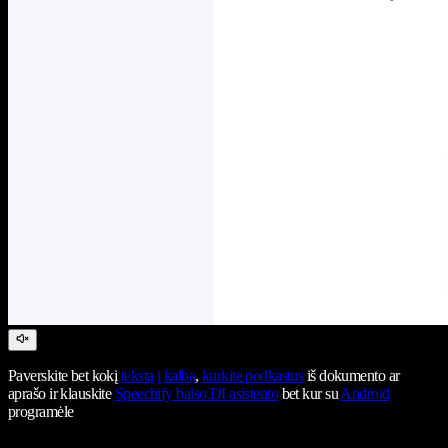
Paverskite bet kokį
tekstą į kalbą
,
kurkite podkastus
iš dokumento ar
aprašo ir klauskite
Speechify balso DI asistento
bet kur su
Android
programėle