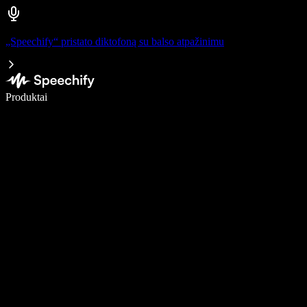
„Speechify“ pristato diktofoną su balso atpažinimu
Rašykite 5× greičiau naudodami diktavimą balsu
Produktai
Sužinokite daugiau