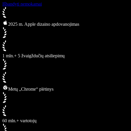
Išbandyti nemokamai
2025 m. Apple dizaino apdovanojimas
1 mln.+ 5 žvaigždučių atsiliepimų
Metų „Chrome“ plėtinys
60 mln.+ vartotojų