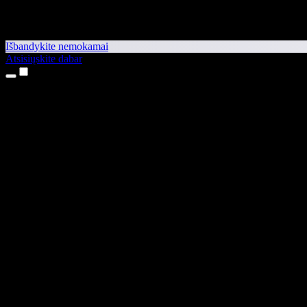
Išbandykite nemokamai
Atsisiųskite dabar
Produktai
Teksto skaitymas balsu
iPhone ir iPad programėlės
Android programėlė
Chrome plėtinys
Edge plėtinys
Interneto programėlė
Mac programėlė
Windows programėlė