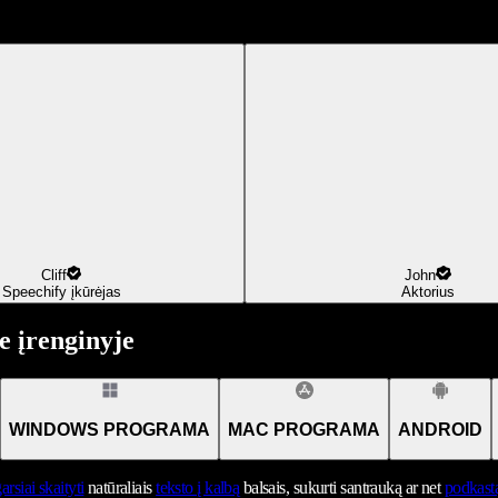
Cliff
John
Speechify įkūrėjas
Aktorius
 įrenginyje
WINDOWS PROGRAMA
MAC PROGRAMA
ANDROID
arsiai skaityti
natūraliais
teksto į kalbą
balsais, sukurti santrauką ar net
podkast