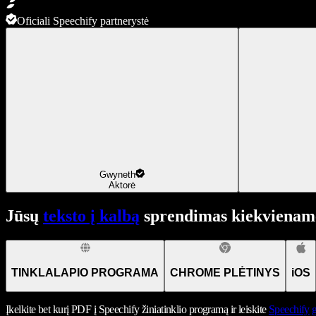
Oficiali Speechify partnerystė
Gwyneth
Aktorė
Jūsų
teksto į kalbą
sprendimas kiekviename
TINKLALAPIO PROGRAMA
CHROME PLĖTINYS
iOS
Įkelkite bet kurį PDF į Speechify žiniatinklio programą ir leiskite
Speechify
g