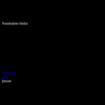
Naudojimo būdai
Atsisiųsti
API
Įmonė