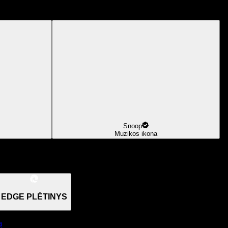
Snoop
Muzikos ikona
EDGE PLĖTINYS
ą