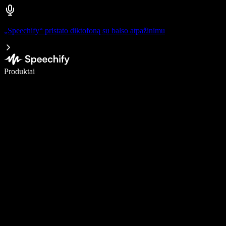
„Speechify“ pristato diktofoną su balso atpažinimu
Rašykite 5× greičiau naudodami diktavimą balsu
Produktai
Sužinokite daugiau