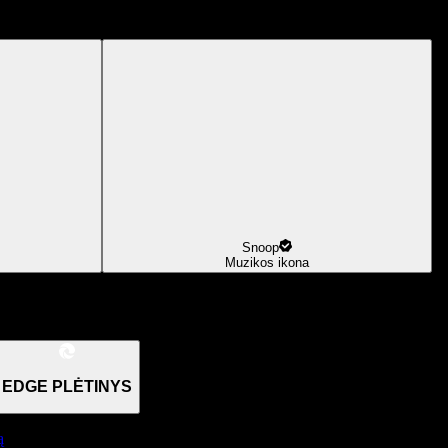
Snoop
Muzikos ikona
EDGE PLĖTINYS
ą