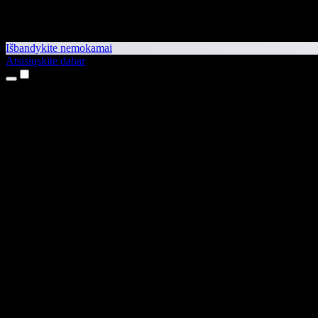
Išbandykite nemokamai
Atsisiųskite dabar
Produktai
Teksto skaitymas balsu
iPhone ir iPad programėlės
Android programėlė
Chrome plėtinys
Edge plėtinys
Interneto programėlė
Mac programėlė
Windows programėlė