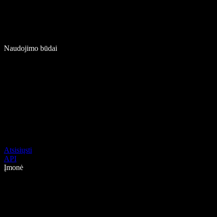
Naudojimo būdai
Atsisiųsti
API
Įmonė