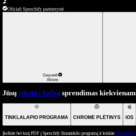
Oficiali Speechify partnerystė
Gwyneth
Aktorė
Jūsų
teksto į kalbą
sprendimas kiekviename
TINKLALAPIO PROGRAMA
CHROME PLĖTINYS
iOS
Įkelkite bet kurį PDF į Speechify žiniatinklio programą ir leiskite
Speechify
g