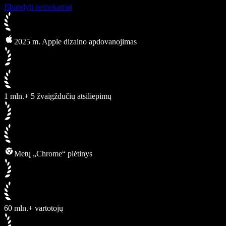
Išbandyti nemokamai
2025 m. Apple dizaino apdovanojimas
1 mln.+ 5 žvaigždučių atsiliepimų
Metų „Chrome“ plėtinys
60 mln.+ vartotojų