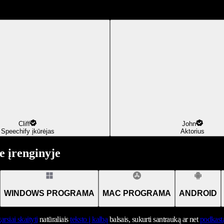
Cliff
John
Speechify įkūrėjas
Aktorius
 įrenginyje
WINDOWS PROGRAMA
MAC PROGRAMA
ANDROID
arsiai skaityti
natūraliais
teksto į kalbą
balsais, sukurti santrauką ar net
podkast