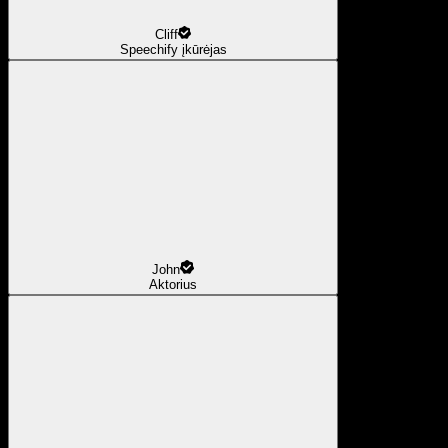
Cliff
Speechify įkūrėjas
John
Aktorius