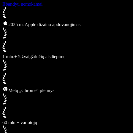
Išbandyti nemokamai
2025 m. Apple dizaino apdovanojimas
1 mln.+ 5 žvaigždučių atsiliepimų
Metų „Chrome“ plėtinys
60 mln.+ vartotojų