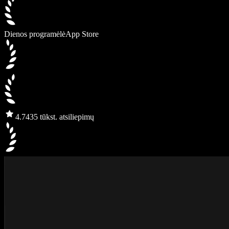
Dienos programėlė
App Store
4.7
435 tūkst. atsiliepimų