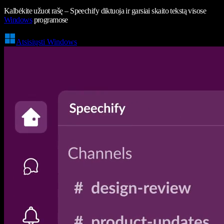
Kalbėkite užuot rašę – Speechify diktuoja ir garsiai skaito tekstą visose
Windows
programose
Atsisiųsti Windows