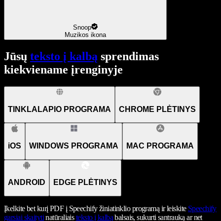
Snoop
Muzikos ikona
Jūsų
teksto į kalbą
sprendimas
kiekviename įrenginyje
TINKLALAPIO PROGRAMA
CHROME PLĖTINYS
iOS
WINDOWS PROGRAMA
MAC PROGRAMA
ANDROID
EDGE PLĖTINYS
Įkelkite bet kurį PDF į Speechify žiniatinklio programą ir leiskite
Speechify
garsiai skaityti
natūraliais
teksto į kalbą
balsais, sukurti santrauką ar net