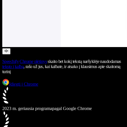
Speechify
Chrome plėtinys
skaito bet kokį tekstą naršyklėje naudodamas
teksto į kalbą
, rašo už jus, kai kalbate, ir atsako į klausimus apie skaitomą
turinį
Įdiegti į Chrome
2023 m. geriausia programa
pagal Google Chrome