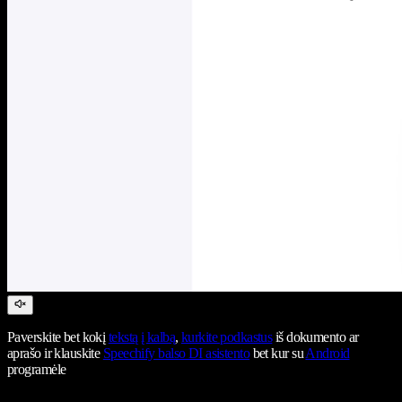
Paverskite bet kokį
tekstą į kalbą
,
kurkite podkastus
iš dokumento ar
aprašo ir klauskite
Speechify balso DI asistento
bet kur su
Android
programėle