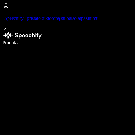
„Speechify“ pristato diktofoną su balso atpažinimu
Rašykite 5× greičiau naudodami diktavimą balsu
Produktai
Sužinokite daugiau