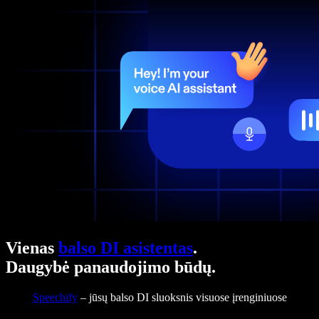
Vienas
balso DI asistentas
.
Daugybė panaudojimo būdų.
Speechify
– jūsų balso DI sluoksnis visuose įrenginiuose