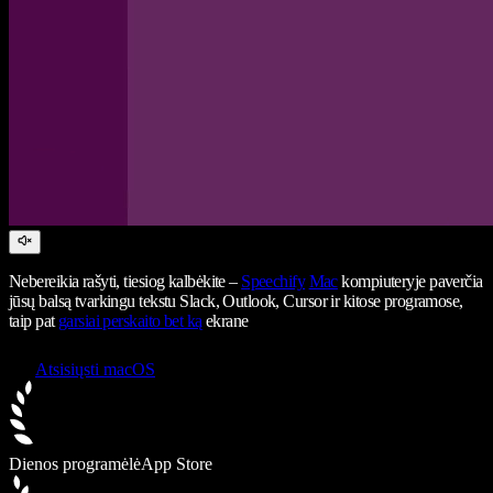
Nebereikia rašyti, tiesiog kalbėkite –
Speechify
Mac
kompiuteryje paverčia
jūsų balsą tvarkingu tekstu Slack, Outlook, Cursor ir kitose programose,
taip pat
garsiai perskaito bet ką
ekrane
Atsisiųsti macOS
Dienos programėlė
App Store