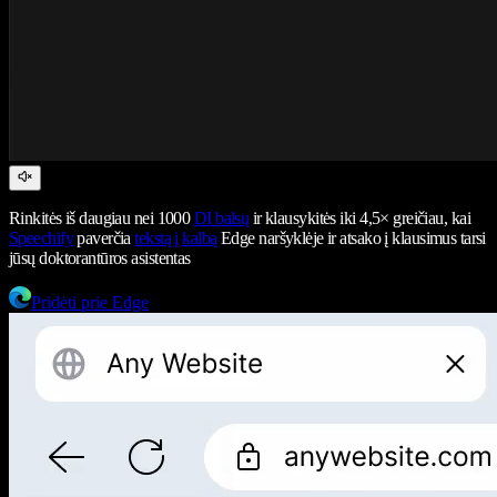
Rinkitės iš daugiau nei 1000
DI balsų
ir klausykitės iki 4,5× greičiau, kai
Speechify
paverčia
tekstą į kalbą
Edge naršyklėje ir atsako į klausimus tarsi
jūsų doktorantūros asistentas
Pridėti prie Edge