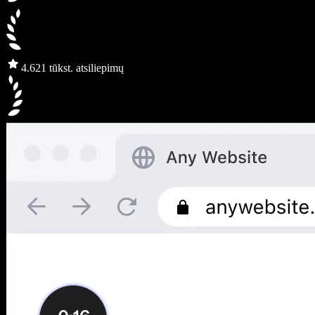
4.6
21 tūkst. atsiliepimų