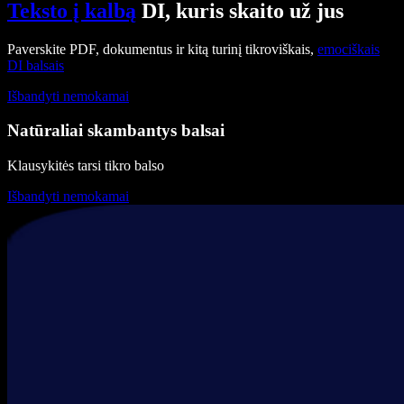
Teksto į kalbą
DI, kuris skaito už jus
Paverskite PDF, dokumentus ir kitą turinį tikroviškais,
emociškais
DI balsais
Išbandyti nemokamai
Natūraliai skambantys balsai
Klausykitės tarsi tikro balso
Išbandyti nemokamai