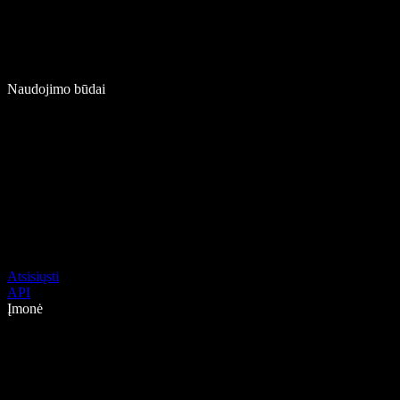
Naudojimo būdai
Atsisiųsti
API
Įmonė