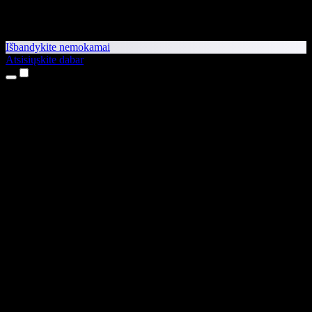
Išbandykite nemokamai
Atsisiųskite dabar
Produktai
Teksto skaitymas balsu
iPhone ir iPad programėlės
Android programėlė
Chrome plėtinys
Edge plėtinys
Interneto programėlė
Mac programėlė
Windows programėlė