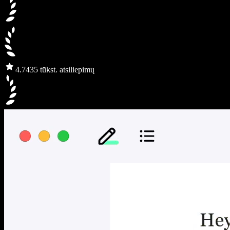
4.7
435 tūkst. atsiliepimų