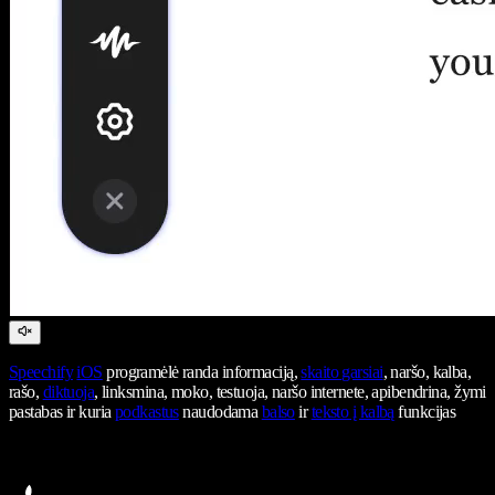
Speechify
iOS
programėlė randa informaciją,
skaito garsiai
, naršo, kalba,
rašo,
diktuoja
, linksmina, moko, testuoja, naršo internete, apibendrina, žymi
pastabas ir kuria
podkastus
naudodama
balso
ir
teksto į kalbą
funkcijas