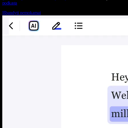
podkastą
Išbandyti nemokamai