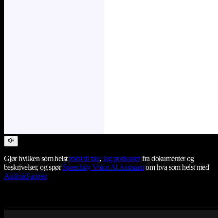
Gjør hvilken som helst
tekst til tale
,
lag podkaster
fra dokumenter og
beskrivelser, og spør
Speechify Voice AI Assistant
om hva som helst med
Android-appen