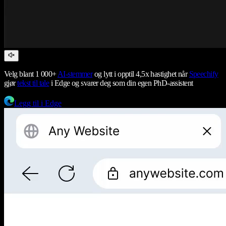
Velg blant 1 000+
AI-stemmer
og lytt i opptil 4,5x hastighet når
Speechify
gjør
tekst til tale
i Edge og svarer deg som din egen PhD-assistent
Legg til i Edge