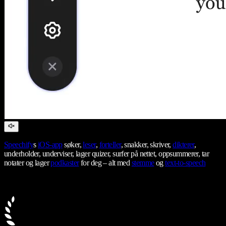
Speechify
s
iOS-app
søker,
leser
,
forteller
, snakker, skriver,
dikterer
,
underholder, underviser, lager quizer, surfer på nettet, oppsummerer, tar
notater og lager
podkaster
for deg – alt med
stemme
og
text-to-speech