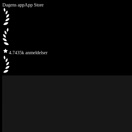
Dagens app
App Store
4.7
435k anmeldelser