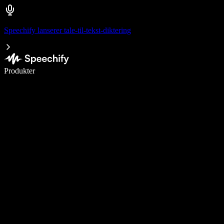
Speechify lanserer tale-til-tekst-diktering
Skriv 5× raskere med diktering
Produkter
Les mer