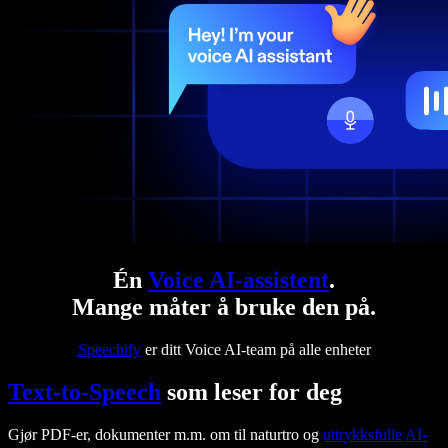
Én
Voice AI-assistent
.
Mange måter å bruke den på.
Speechify
er ditt Voice AI-team på alle enheter
Text-to-Speech
som leser for deg
Gjør PDF-er, dokumenter m.m. om til naturtro og
uttrykksfulle
AI-