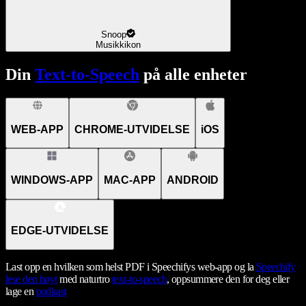
Snoop
Musikkikon
Din
Text-to-Speech
på alle enheter
WEB-APP
CHROME-UTVIDELSE
iOS
WINDOWS-APP
MAC-APP
ANDROID
EDGE-UTVIDELSE
Last opp en hvilken som helst PDF i Speechifys web-app og la
Speechify
lese den høyt
med naturtro
text-to-speech
, oppsummere den for deg eller
lage en
podkast