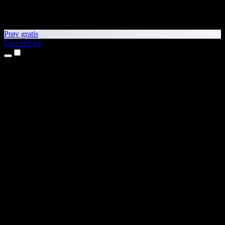
Prøv gratis
Last ned nå
Produkter
Tekst til tale
iPhone- og iPad-apper
Android-app
Chrome-utvidelse
Edge-utvidelse
Nettapp
Mac-app
Windows-app