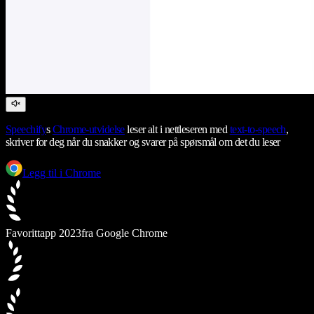
Speechify
s
Chrome-utvidelse
leser alt i nettleseren med
text-to-speech
,
skriver for deg når du snakker og svarer på spørsmål om det du leser
Legg til i Chrome
Favorittapp 2023
fra Google Chrome