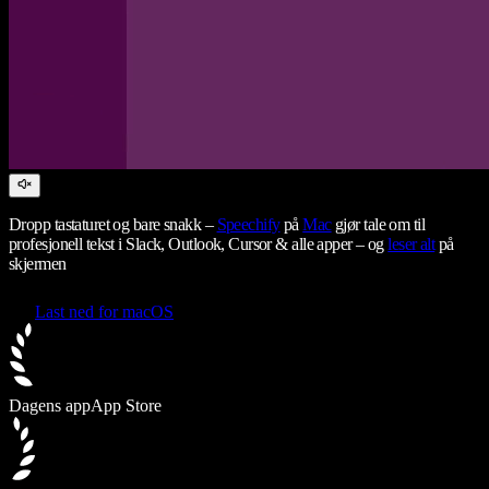
Dropp tastaturet og bare snakk –
Speechify
på
Mac
gjør tale om til
profesjonell tekst i Slack, Outlook, Cursor & alle apper – og
leser alt
på
skjermen
Last ned for macOS
Dagens app
App Store