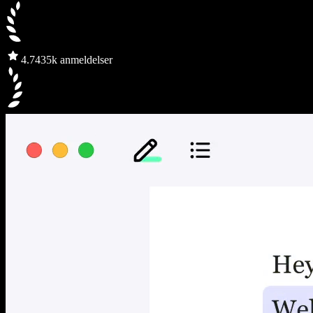
4.7
435k anmeldelser