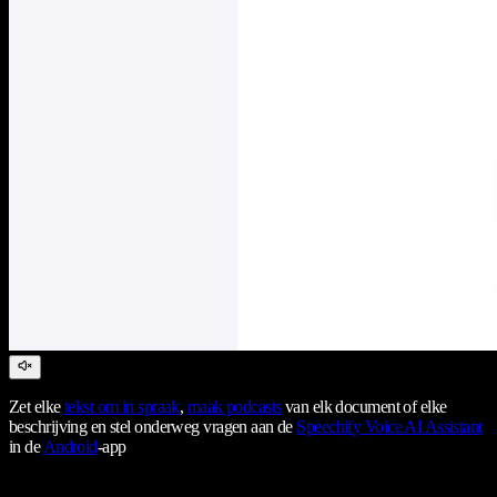
Zet elke
tekst om in spraak
,
maak podcasts
van elk document of elke
beschrijving en stel onderweg vragen aan de
Speechify Voice AI Assistant
in de
Android
-app