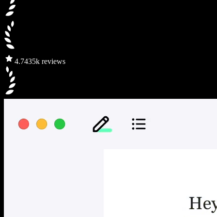
4.7
435k reviews