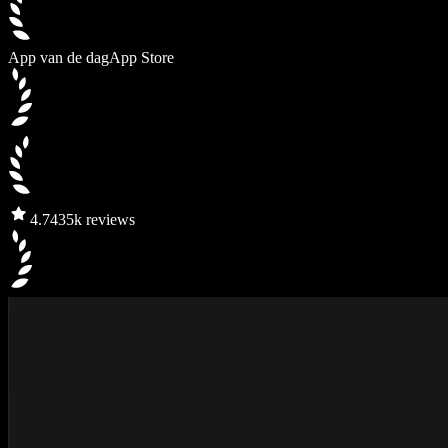
App van de dag
App Store
4.7
435k reviews