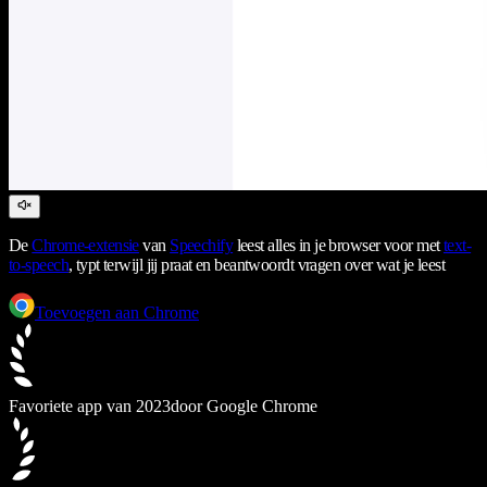
De
Chrome-extensie
van
Speechify
leest alles in je browser voor met
text-
to-speech
, typt terwijl jij praat en beantwoordt vragen over wat je leest
Toevoegen aan Chrome
Favoriete app van 2023
door Google Chrome