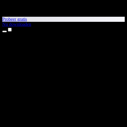
Probeer gratis
Nu downloaden
Producten
Tekst-naar-spraak
iPhone- en iPad-apps
Android-app
Chrome-extensie
Edge-extensie
Webapp
Mac-app