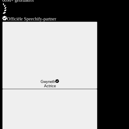
60M+ gebruikers
Officiële Speechify-partner
Gwyneth
Actrice