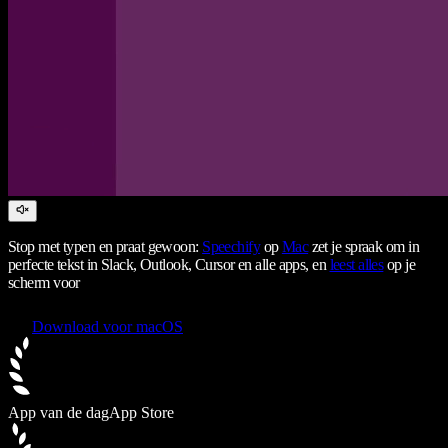
Stop met typen en praat gewoon:
Speechify
op
Mac
zet je spraak om in
perfecte tekst in Slack, Outlook, Cursor en alle apps, en
leest alles
op je
scherm voor
Download voor macOS
App van de dag
App Store