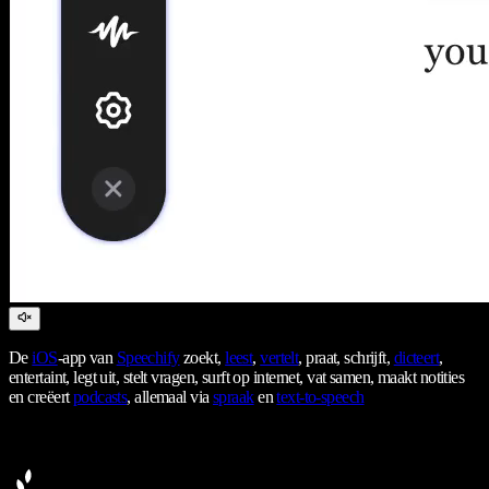
De
iOS
-app van
Speechify
zoekt,
leest
,
vertelt
, praat, schrijft,
dicteert
,
entertaint, legt uit, stelt vragen, surft op internet, vat samen, maakt notities
en creëert
podcasts
, allemaal via
spraak
en
text-to-speech