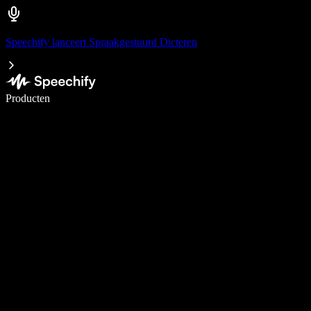
Speechify lanceert Spraakgestuurd Dicteren
Schrijf 5× sneller met spraaktypen
Producten
Meer informatie