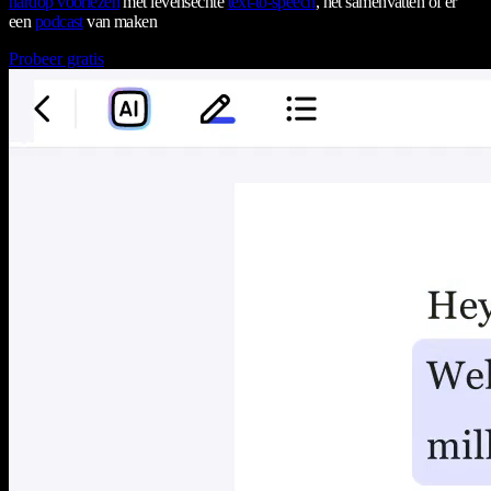
hardop voorlezen
met levensechte
text-to-speech
, het samenvatten of er
een
podcast
van maken
Probeer gratis