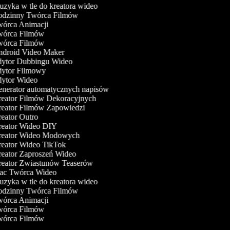
zyka w tle do kreatora wideo
dzinny Twórca Filmów
órca Animacji
órca Filmów
órca Filmów
droid Video Maker
ytor Dubbingu Wideo
ytor Filmowy
ytor Wideo
nerator automatycznych napisów
eator Filmów Dekoracyjnych
eator Filmów Zapowiedzi
eator Outro
eator Wideo DIY
eator Wideo Modowych
eator Wideo TikTok
eator Zaproszeń Wideo
eator Zwiastunów Teaserów
c Twórca Wideo
zyka w tle do kreatora wideo
dzinny Twórca Filmów
órca Animacji
órca Filmów
órca Filmów