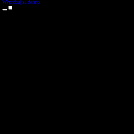
Wypróbuj za darmo
Produkty
Tekst na mowę
Aplikacje na iPhone’a i iPada
Aplikacja na Androida
Rozszerzenie do Chrome
Rozszerzenie do Edge
Aplikacja webowa
Aplikacja na Maca
Aplikacja na Windows
Generator głosu AI
Lektoring
Dubbing