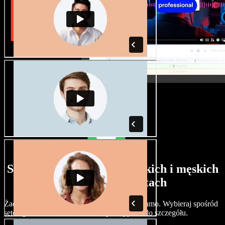
Szeroki wybór głosów żeńskich i męskich
w różnych akcentach
Żadne dwa projekty nie muszą brzmieć tak samo. Wybieraj spośród
setek głosów i akcentów AI i dopracuj je co do szczegółu.