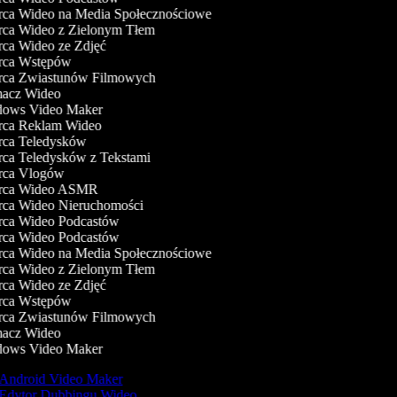
a Wideo na Media Społecznościowe
a Wideo z Zielonym Tłem
a Wideo ze Zdjęć
ca Wstępów
ca Zwiastunów Filmowych
acz Wideo
ows Video Maker
ca Reklam Wideo
ca Teledysków
a Teledysków z Tekstami
ca Vlogów
ca Wideo ASMR
ca Wideo Nieruchomości
ca Wideo Podcastów
ca Wideo Podcastów
a Wideo na Media Społecznościowe
a Wideo z Zielonym Tłem
a Wideo ze Zdjęć
ca Wstępów
ca Zwiastunów Filmowych
acz Wideo
ows Video Maker
Android Video Maker
Edytor Dubbingu Wideo