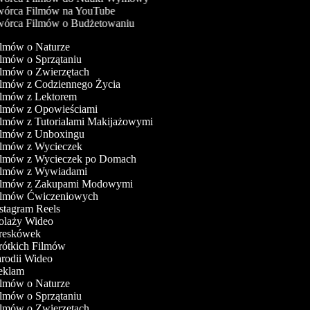
órca Filmów na YouTube
órca Filmów o Budżetowaniu
ilmów o Naturze
ilmów o Sprzątaniu
ilmów o Zwierzętach
ilmów z Codziennego Życia
Filmów z Lektorem
Filmów z Opowieściami
ilmów z Tutorialami Makijażowymi
Filmów z Unboxingu
Filmów z Wycieczek
Filmów z Wycieczek po Domach
Filmów z Wywiadami
Filmów z Zakupami Modowymi
Filmów Ćwiczeniowych
nstagram Reels
Kolaży Wideo
Kreskówek
rótkich Filmów
arodii Wideo
Reklam
ilmów o Naturze
ilmów o Sprzątaniu
ilmów o Zwierzętach