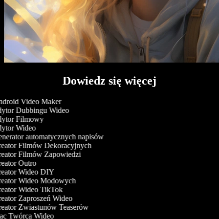
Dowiedz się więcej
droid Video Maker
ytor Dubbingu Wideo
ytor Filmowy
ytor Wideo
nerator automatycznych napisów
eator Filmów Dekoracyjnych
eator Filmów Zapowiedzi
eator Outro
eator Wideo DIY
eator Wideo Modowych
eator Wideo TikTok
eator Zaproszeń Wideo
eator Zwiastunów Teaserów
c Twórca Wideo