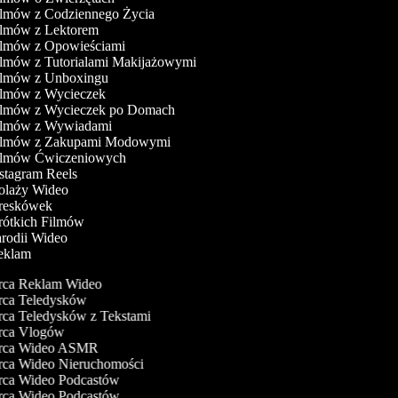
ilmów z Codziennego Życia
Filmów z Lektorem
Filmów z Opowieściami
ilmów z Tutorialami Makijażowymi
Filmów z Unboxingu
Filmów z Wycieczek
Filmów z Wycieczek po Domach
Filmów z Wywiadami
Filmów z Zakupami Modowymi
Filmów Ćwiczeniowych
nstagram Reels
Kolaży Wideo
Kreskówek
rótkich Filmów
arodii Wideo
Reklam
ca Reklam Wideo
ca Teledysków
a Teledysków z Tekstami
ca Vlogów
ca Wideo ASMR
ca Wideo Nieruchomości
ca Wideo Podcastów
ca Wideo Podcastów