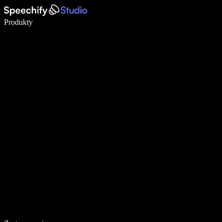
Pisz 5× szybciej dzięki dyktowaniu głosowemu
Produkty
Dowiedz się więcej