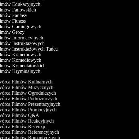
Filmów Edukacyjnych
Filmów Fanowskich
ilmów Fantasy
ilmów Fitness
Filmów Gamingowych
Filmów Grozy
ilmów Informacyjnych
ilmów Instruktażowych
ilmów Instruktażowych Tańca
Filmów Komediowych
Filmów Komediowych
Filmów Komentatorskich
Filmów Kryminalnych
órca Filmów Kulinarnych
órca Filmów Muzycznych
órca Filmów Ogrodniczych
órca Filmów Podróżniczych
órca Filmów Prezentacyjnych
órca Filmów Promocyjnych
órca Filmów Q&A
órca Filmów Reakcyjnych
órca Filmów Recenzji
órca Filmów Referencyjnych
órca Filmów Romantycznych