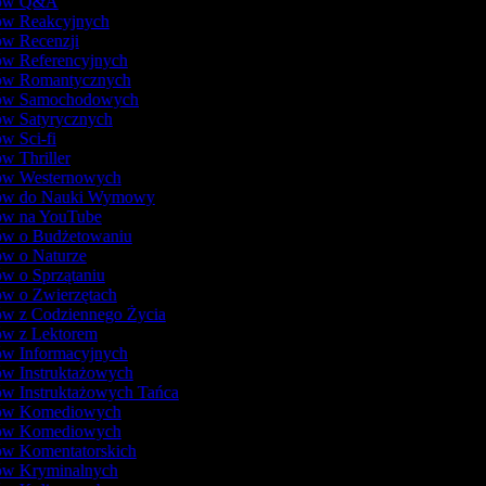
lmów Q&A
mów Reakcyjnych
ów Recenzji
ów Referencyjnych
mów Romantycznych
mów Samochodowych
ów Satyrycznych
ów Sci-fi
ów Thriller
mów Westernowych
mów do Nauki Wymowy
mów na YouTube
mów o Budżetowaniu
ów o Naturze
ów o Sprzątaniu
ów o Zwierzętach
ów z Codziennego Życia
ów z Lektorem
ów Informacyjnych
ów Instruktażowych
ów Instruktażowych Tańca
mów Komediowych
mów Komediowych
ów Komentatorskich
mów Kryminalnych