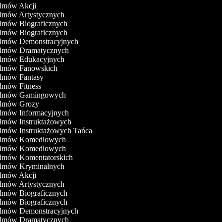
ilmów Akcji
ilmów Artystycznych
ilmów Biograficznych
ilmów Biograficznych
Filmów Demonstracyjnych
Filmów Dramatycznych
Filmów Edukacyjnych
Filmów Fanowskich
ilmów Fantasy
ilmów Fitness
Filmów Gamingowych
Filmów Grozy
ilmów Informacyjnych
ilmów Instruktażowych
ilmów Instruktażowych Tańca
Filmów Komediowych
Filmów Komediowych
Filmów Komentatorskich
Filmów Kryminalnych
ilmów Akcji
ilmów Artystycznych
ilmów Biograficznych
ilmów Biograficznych
Filmów Demonstracyjnych
Filmów Dramatycznych