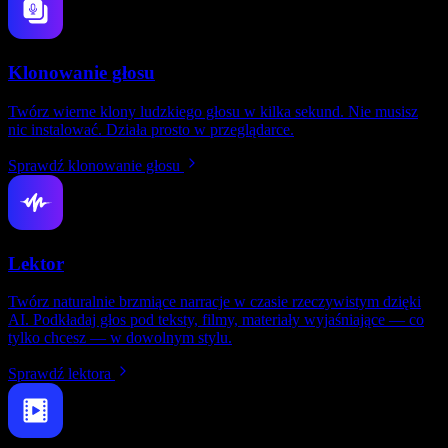
Klonowanie głosu
Twórz wierne klony ludzkiego głosu w kilka sekund. Nie musisz
nic instalować. Działa prosto w przeglądarce.
Sprawdź klonowanie głosu
Lektor
Twórz naturalnie brzmiące narracje w czasie rzeczywistym dzięki
AI. Podkładaj głos pod teksty, filmy, materiały wyjaśniające — co
tylko chcesz — w dowolnym stylu.
Sprawdź lektora