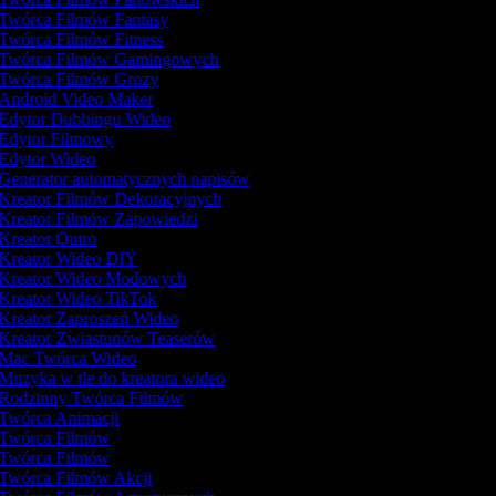
Twórca Filmów Fantasy
Twórca Filmów Fitness
Twórca Filmów Gamingowych
Twórca Filmów Grozy
Android Video Maker
Edytor Dubbingu Wideo
Edytor Filmowy
Edytor Wideo
Generator automatycznych napisów
Kreator Filmów Dekoracyjnych
Kreator Filmów Zapowiedzi
Kreator Outro
Kreator Wideo DIY
Kreator Wideo Modowych
Kreator Wideo TikTok
Kreator Zaproszeń Wideo
Kreator Zwiastunów Teaserów
Mac Twórca Wideo
Muzyka w tle do kreatora wideo
Rodzinny Twórca Filmów
Twórca Animacji
Twórca Filmów
Twórca Filmów
Twórca Filmów Akcji