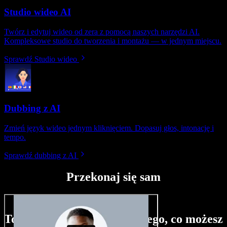
Studio wideo AI
Twórz i edytuj wideo od zera z pomocą naszych narzędzi AI.
Kompleksowe studio do tworzenia i montażu — w jednym miejscu.
Sprawdź Studio wideo
Dubbing z AI
Zmień język wideo jednym kliknięciem. Dopasuj głos, intonację i
tempo.
Sprawdź dubbing z AI
Przekonaj się sam
To tylko niewielka próbka tego, co możesz