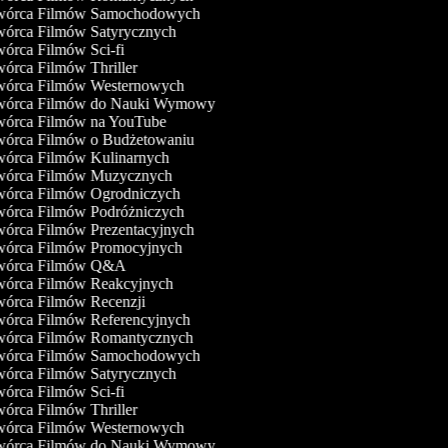
órca Filmów Samochodowych
órca Filmów Satyrycznych
órca Filmów Sci-fi
órca Filmów Thriller
órca Filmów Westernowych
órca Filmów do Nauki Wymowy
órca Filmów na YouTube
órca Filmów o Budżetowaniu
órca Filmów Kulinarnych
órca Filmów Muzycznych
órca Filmów Ogrodniczych
órca Filmów Podróżniczych
órca Filmów Prezentacyjnych
órca Filmów Promocyjnych
órca Filmów Q&A
órca Filmów Reakcyjnych
órca Filmów Recenzji
órca Filmów Referencyjnych
órca Filmów Romantycznych
órca Filmów Samochodowych
órca Filmów Satyrycznych
órca Filmów Sci-fi
órca Filmów Thriller
órca Filmów Westernowych
órca Filmów do Nauki Wymowy