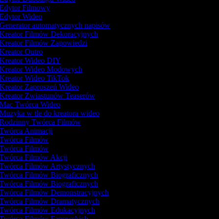
Edytor Filmowy
Edytor Wideo
Generator automatycznych napisów
Kreator Filmów Dekoracyjnych
Kreator Filmów Zapowiedzi
Kreator Outro
Kreator Wideo DIY
Kreator Wideo Modowych
Kreator Wideo TikTok
Kreator Zaproszeń Wideo
Kreator Zwiastunów Teaserów
Mac Twórca Wideo
Muzyka w tle do kreatora wideo
Rodzinny Twórca Filmów
Twórca Animacji
Twórca Filmów
Twórca Filmów
Twórca Filmów Akcji
Twórca Filmów Artystycznych
Twórca Filmów Biograficznych
Twórca Filmów Biograficznych
Twórca Filmów Demonstracyjnych
Twórca Filmów Dramatycznych
Twórca Filmów Edukacyjnych
Twórca Filmów Fanowskich