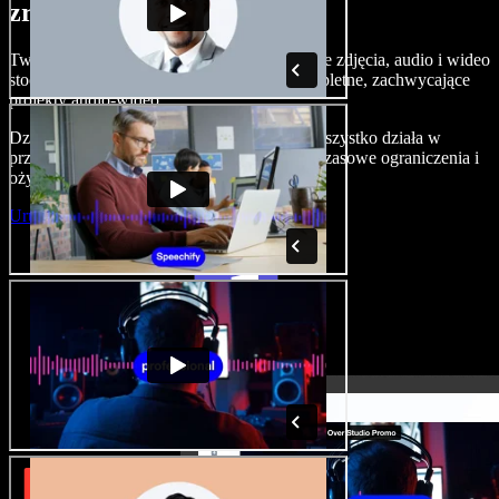
zrobić z Speechify Studio.
Twórz nagrania lektorskie, dodawaj bezpłatne zdjęcia, audio i wideo
stockowe, klonuj swój głos — i składaj kompletne, zachwycające
projekty audio-wideo.
Dzięki zerowej krzywej uczenia i temu, że wszystko działa w
przeglądarce, twórcy mogą porzucić dotychczasowe ograniczenia i
ożywić każdy kreatywny pomysł.
Uruchom Studio