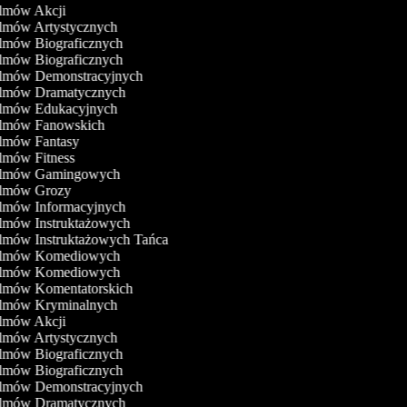
ilmów Akcji
ilmów Artystycznych
ilmów Biograficznych
ilmów Biograficznych
Filmów Demonstracyjnych
Filmów Dramatycznych
Filmów Edukacyjnych
Filmów Fanowskich
ilmów Fantasy
ilmów Fitness
Filmów Gamingowych
Filmów Grozy
ilmów Informacyjnych
ilmów Instruktażowych
ilmów Instruktażowych Tańca
Filmów Komediowych
Filmów Komediowych
ilmów Komentatorskich
Filmów Kryminalnych
ilmów Akcji
ilmów Artystycznych
ilmów Biograficznych
ilmów Biograficznych
Filmów Demonstracyjnych
Filmów Dramatycznych