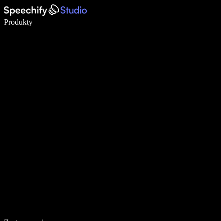
Pisz 5× szybciej dzięki dyktowaniu głosowemu
Produkty
Dowiedz się więcej