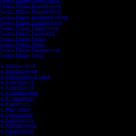
Twórca Filmów Artystycznych
Twórca Filmów Biograficznych
Twórca Filmów Biograficznych
Twórca Filmów Demonstracyjnych
Twórca Filmów Dramatycznych
Twórca Filmów Edukacyjnych
Twórca Filmów Fanowskich
Twórca Filmów Fantasy
Twórca Filmów Fitness
Twórca Filmów Gamingowych
Twórca Filmów Grozy
ów Informacyjnych
ów Instruktażowych
ów Instruktażowych Tańca
mów Komediowych
mów Komediowych
ów Komentatorskich
mów Kryminalnych
ów Kulinarnych
mów Muzycznych
mów Ogrodniczych
ów Podróżniczych
ów Prezentacyjnych
mów Promocyjnych