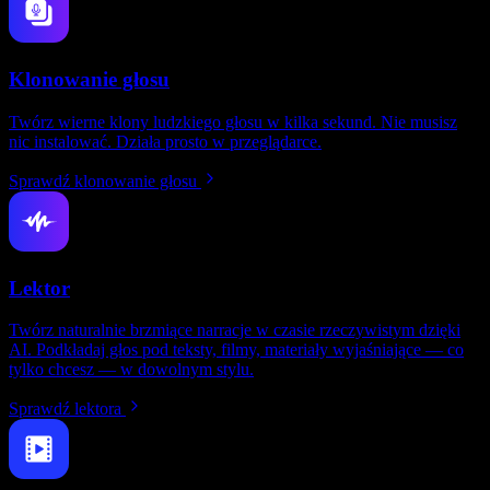
Klonowanie głosu
Twórz wierne klony ludzkiego głosu w kilka sekund. Nie musisz
nic instalować. Działa prosto w przeglądarce.
Sprawdź klonowanie głosu
Lektor
Twórz naturalnie brzmiące narracje w czasie rzeczywistym dzięki
AI. Podkładaj głos pod teksty, filmy, materiały wyjaśniające — co
tylko chcesz — w dowolnym stylu.
Sprawdź lektora