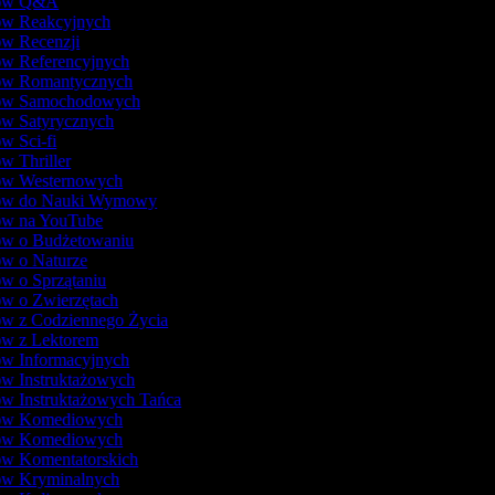
lmów Q&A
mów Reakcyjnych
ów Recenzji
ów Referencyjnych
mów Romantycznych
mów Samochodowych
ów Satyrycznych
ów Sci-fi
ów Thriller
mów Westernowych
mów do Nauki Wymowy
mów na YouTube
mów o Budżetowaniu
ów o Naturze
ów o Sprzątaniu
ów o Zwierzętach
ów z Codziennego Życia
ów z Lektorem
ów Informacyjnych
ów Instruktażowych
ów Instruktażowych Tańca
mów Komediowych
mów Komediowych
ów Komentatorskich
mów Kryminalnych