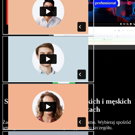
Szeroki wybór głosów żeńskich i męskich
w różnych akcentach
Żadne dwa projekty nie muszą brzmieć tak samo. Wybieraj spośród
setek głosów i akcentów AI i dopracuj je co do szczegółu.