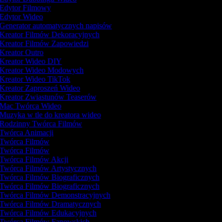
Edytor Filmowy
Edytor Wideo
Generator automatycznych napisów
Kreator Filmów Dekoracyjnych
Kreator Filmów Zapowiedzi
Kreator Outro
Kreator Wideo DIY
Kreator Wideo Modowych
Kreator Wideo TikTok
Kreator Zaproszeń Wideo
Kreator Zwiastunów Teaserów
Mac Twórca Wideo
Muzyka w tle do kreatora wideo
Rodzinny Twórca Filmów
Twórca Animacji
Twórca Filmów
Twórca Filmów
Twórca Filmów Akcji
Twórca Filmów Artystycznych
Twórca Filmów Biograficznych
Twórca Filmów Biograficznych
Twórca Filmów Demonstracyjnych
Twórca Filmów Dramatycznych
Twórca Filmów Edukacyjnych
Twórca Filmów Fanowskich