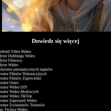
Dowiedz się więcej
droid Video Maker
ytor Dubbingu Wideo
ytor Filmowy
ytor Wideo
nerator automatycznych napisów
eator Filmów Dekoracyjnych
eator Filmów Zapowiedzi
eator Outro
eator Wideo DIY
eator Wideo Modowych
eator Wideo TikTok
eator Zaproszeń Wideo
eator Zwiastunów Teaserów
c Twórca Wideo