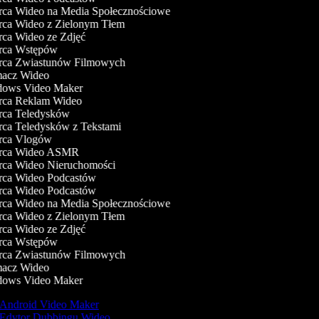
a Wideo na Media Społecznościowe
ca Wideo z Zielonym Tłem
a Wideo ze Zdjęć
ca Wstępów
ca Zwiastunów Filmowych
acz Wideo
ows Video Maker
ca Reklam Wideo
ca Teledysków
a Teledysków z Tekstami
ca Vlogów
ca Wideo ASMR
ca Wideo Nieruchomości
ca Wideo Podcastów
ca Wideo Podcastów
a Wideo na Media Społecznościowe
ca Wideo z Zielonym Tłem
a Wideo ze Zdjęć
ca Wstępów
ca Zwiastunów Filmowych
acz Wideo
ows Video Maker
Android Video Maker
Edytor Dubbingu Wideo