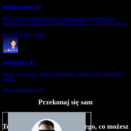
Studio wideo AI
Twórz i edytuj wideo od zera z pomocą naszych narzędzi AI.
Kompleksowe studio do tworzenia i montażu — w jednym miejscu.
Sprawdź Studio wideo
Dubbing z AI
Zmień język wideo jednym kliknięciem. Dopasuj głos, intonację i
tempo.
Sprawdź dubbing z AI
Przekonaj się sam
To tylko niewielka próbka tego, co możesz