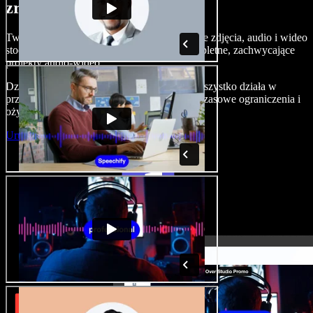
zrobić z Speechify Studio.
Twórz nagrania lektorskie, dodawaj bezpłatne zdjęcia, audio i wideo
stockowe, klonuj swój głos — i składaj kompletne, zachwycające
projekty audio-wideo.
Dzięki zerowej krzywej uczenia i temu, że wszystko działa w
przeglądarce, twórcy mogą porzucić dotychczasowe ograniczenia i
ożywić każdy kreatywny pomysł.
Uruchom Studio