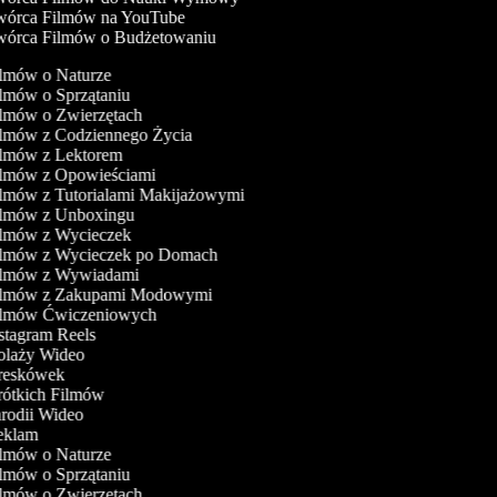
órca Filmów na YouTube
órca Filmów o Budżetowaniu
ilmów o Naturze
ilmów o Sprzątaniu
ilmów o Zwierzętach
ilmów z Codziennego Życia
ilmów z Lektorem
ilmów z Opowieściami
ilmów z Tutorialami Makijażowymi
Filmów z Unboxingu
ilmów z Wycieczek
Filmów z Wycieczek po Domach
Filmów z Wywiadami
Filmów z Zakupami Modowymi
Filmów Ćwiczeniowych
nstagram Reels
Kolaży Wideo
Kreskówek
rótkich Filmów
arodii Wideo
Reklam
ilmów o Naturze
ilmów o Sprzątaniu
ilmów o Zwierzętach