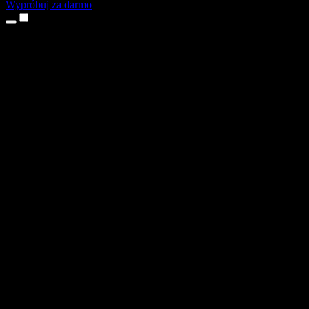
Wypróbuj za darmo
Produkty
Tekst na mowę
Aplikacje na iPhone’a i iPada
Aplikacja na Androida
Rozszerzenie do Chrome
Rozszerzenie do Edge
Aplikacja webowa
Aplikacja na Maca
Aplikacja na Windows
Generator głosu AI
Lektoring
Dubbing