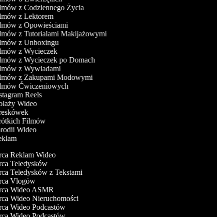
ilmów z Codziennego Życia
ilmów z Lektorem
ilmów z Opowieściami
ilmów z Tutorialami Makijażowymi
Filmów z Unboxingu
ilmów z Wycieczek
Filmów z Wycieczek po Domach
Filmów z Wywiadami
Filmów z Zakupami Modowymi
Filmów Ćwiczeniowych
nstagram Reels
Kolaży Wideo
Kreskówek
rótkich Filmów
arodii Wideo
Reklam
ca Reklam Wideo
ca Teledysków
a Teledysków z Tekstami
ca Vlogów
ca Wideo ASMR
ca Wideo Nieruchomości
ca Wideo Podcastów
ca Wideo Podcastów