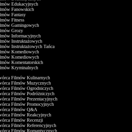
Filmów Edukacyjnych
Filmów Fanowskich
ilmów Fantasy
ilmów Fitness
Filmów Gamingowych
Filmów Grozy
ilmów Informacyjnych
ilmów Instruktażowych
ilmów Instruktażowych Tańca
Filmów Komediowych
Filmów Komediowych
ilmów Komentatorskich
Filmów Kryminalnych
órca Filmów Kulinarnych
órca Filmów Muzycznych
órca Filmów Ogrodniczych
órca Filmów Podróżniczych
órca Filmów Prezentacyjnych
órca Filmów Promocyjnych
órca Filmów Q&A
órca Filmów Reakcyjnych
órca Filmów Recenzji
órca Filmów Referencyjnych
órca Filmów Romantycznych