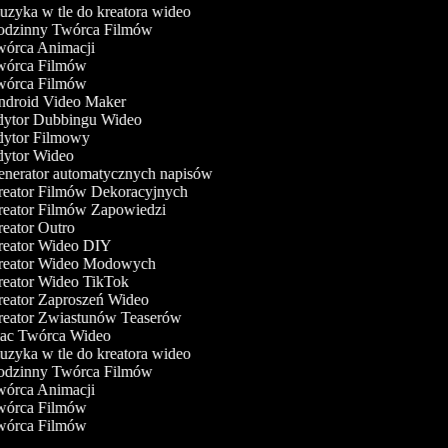
zyka w tle do kreatora wideo
dzinny Twórca Filmów
órca Animacji
órca Filmów
órca Filmów
droid Video Maker
ytor Dubbingu Wideo
ytor Filmowy
ytor Wideo
nerator automatycznych napisów
eator Filmów Dekoracyjnych
eator Filmów Zapowiedzi
eator Outro
eator Wideo DIY
eator Wideo Modowych
eator Wideo TikTok
eator Zaproszeń Wideo
eator Zwiastunów Teaserów
c Twórca Wideo
zyka w tle do kreatora wideo
dzinny Twórca Filmów
órca Animacji
órca Filmów
órca Filmów