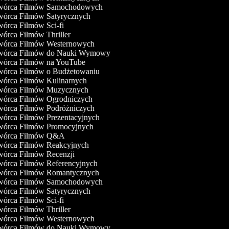
órca Filmów Samochodowych
órca Filmów Satyrycznych
órca Filmów Sci-fi
órca Filmów Thriller
órca Filmów Westernowych
órca Filmów do Nauki Wymowy
órca Filmów na YouTube
órca Filmów o Budżetowaniu
órca Filmów Kulinarnych
órca Filmów Muzycznych
órca Filmów Ogrodniczych
órca Filmów Podróżniczych
órca Filmów Prezentacyjnych
órca Filmów Promocyjnych
órca Filmów Q&A
órca Filmów Reakcyjnych
órca Filmów Recenzji
órca Filmów Referencyjnych
órca Filmów Romantycznych
órca Filmów Samochodowych
órca Filmów Satyrycznych
órca Filmów Sci-fi
órca Filmów Thriller
órca Filmów Westernowych
órca Filmów do Nauki Wymowy