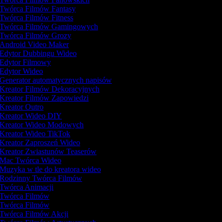
Twórca Filmów Fantasy
Twórca Filmów Fitness
Twórca Filmów Gamingowych
Twórca Filmów Grozy
Android Video Maker
Edytor Dubbingu Wideo
Edytor Filmowy
Edytor Wideo
Generator automatycznych napisów
Kreator Filmów Dekoracyjnych
Kreator Filmów Zapowiedzi
Kreator Outro
Kreator Wideo DIY
Kreator Wideo Modowych
Kreator Wideo TikTok
Kreator Zaproszeń Wideo
Kreator Zwiastunów Teaserów
Mac Twórca Wideo
Muzyka w tle do kreatora wideo
Rodzinny Twórca Filmów
Twórca Animacji
Twórca Filmów
Twórca Filmów
Twórca Filmów Akcji