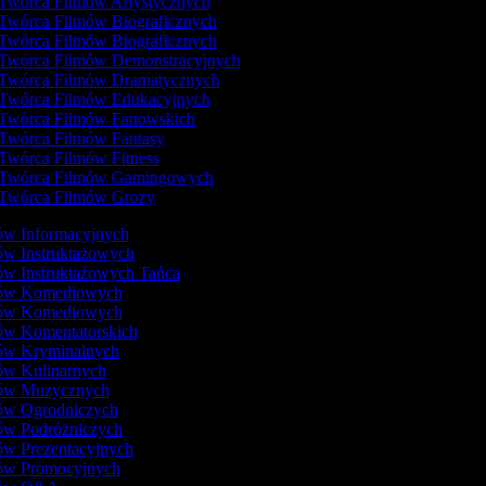
Twórca Filmów Artystycznych
Twórca Filmów Biograficznych
Twórca Filmów Biograficznych
Twórca Filmów Demonstracyjnych
Twórca Filmów Dramatycznych
Twórca Filmów Edukacyjnych
Twórca Filmów Fanowskich
Twórca Filmów Fantasy
Twórca Filmów Fitness
Twórca Filmów Gamingowych
Twórca Filmów Grozy
mów Informacyjnych
ów Instruktażowych
ów Instruktażowych Tańca
mów Komediowych
mów Komediowych
mów Komentatorskich
mów Kryminalnych
mów Kulinarnych
mów Muzycznych
mów Ogrodniczych
mów Podróżniczych
ów Prezentacyjnych
mów Promocyjnych