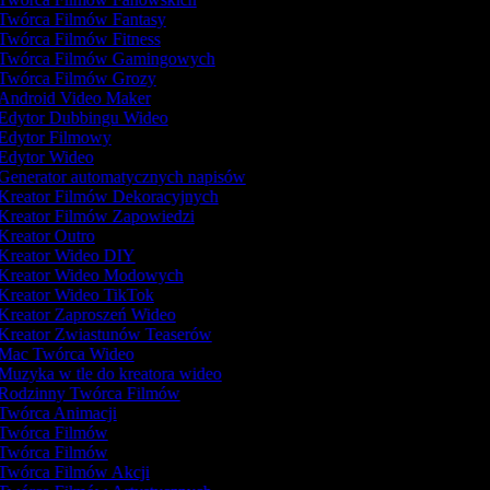
Twórca Filmów Fantasy
Twórca Filmów Fitness
Twórca Filmów Gamingowych
Twórca Filmów Grozy
Android Video Maker
Edytor Dubbingu Wideo
Edytor Filmowy
Edytor Wideo
Generator automatycznych napisów
Kreator Filmów Dekoracyjnych
Kreator Filmów Zapowiedzi
Kreator Outro
Kreator Wideo DIY
Kreator Wideo Modowych
Kreator Wideo TikTok
Kreator Zaproszeń Wideo
Kreator Zwiastunów Teaserów
Mac Twórca Wideo
Muzyka w tle do kreatora wideo
Rodzinny Twórca Filmów
Twórca Animacji
Twórca Filmów
Twórca Filmów
Twórca Filmów Akcji