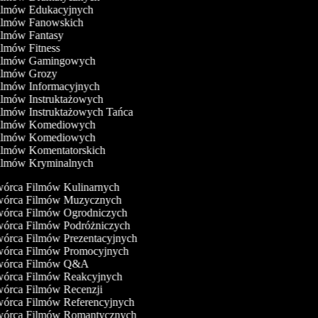
Filmów Edukacyjnych
Filmów Fanowskich
Filmów Fantasy
Filmów Fitness
Filmów Gamingowych
Filmów Grozy
Filmów Informacyjnych
Filmów Instruktażowych
Filmów Instruktażowych Tańca
Filmów Komediowych
Filmów Komediowych
Filmów Komentatorskich
Filmów Kryminalnych
órca Filmów Kulinarnych
órca Filmów Muzycznych
órca Filmów Ogrodniczych
órca Filmów Podróżniczych
órca Filmów Prezentacyjnych
órca Filmów Promocyjnych
órca Filmów Q&A
órca Filmów Reakcyjnych
órca Filmów Recenzji
órca Filmów Referencyjnych
órca Filmów Romantycznych