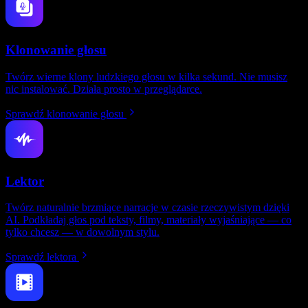
Klonowanie głosu
Twórz wierne klony ludzkiego głosu w kilka sekund. Nie musisz
nic instalować. Działa prosto w przeglądarce.
Sprawdź klonowanie głosu
Lektor
Twórz naturalnie brzmiące narracje w czasie rzeczywistym dzięki
AI. Podkładaj głos pod teksty, filmy, materiały wyjaśniające — co
tylko chcesz — w dowolnym stylu.
Sprawdź lektora