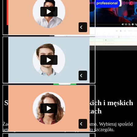
Szeroki wybór głosów żeńskich i męskich
w różnych akcentach
Żadne dwa projekty nie muszą brzmieć tak samo. Wybieraj spośród
setek głosów i akcentów AI i dopracuj je co do szczegółu.