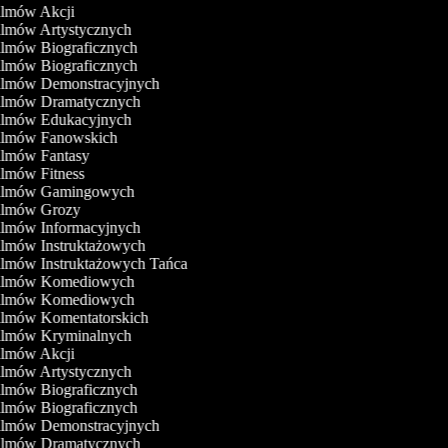
Filmów Akcji
Filmów Artystycznych
Filmów Biograficznych
Filmów Biograficznych
Filmów Demonstracyjnych
Filmów Dramatycznych
Filmów Edukacyjnych
Filmów Fanowskich
Filmów Fantasy
Filmów Fitness
Filmów Gamingowych
Filmów Grozy
Filmów Informacyjnych
Filmów Instruktażowych
Filmów Instruktażowych Tańca
Filmów Komediowych
Filmów Komediowych
Filmów Komentatorskich
Filmów Kryminalnych
Filmów Akcji
Filmów Artystycznych
Filmów Biograficznych
Filmów Biograficznych
Filmów Demonstracyjnych
Filmów Dramatycznych