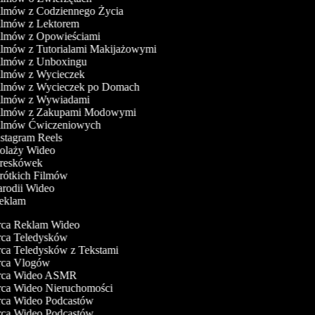
Filmów z Codziennego Życia
Filmów z Lektorem
Filmów z Opowieściami
Filmów z Tutorialami Makijażowymi
Filmów z Unboxingu
Filmów z Wycieczek
Filmów z Wycieczek po Domach
Filmów z Wywiadami
Filmów z Zakupami Modowymi
Filmów Ćwiczeniowych
nstagram Reels
Kolaży Wideo
Kreskówek
Krótkich Filmów
Parodii Wideo
Reklam
a Reklam Wideo
a Teledysków
a Teledysków z Tekstami
ca Vlogów
ca Wideo ASMR
a Wideo Nieruchomości
a Wideo Podcastów
a Wideo Podcastów