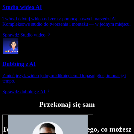
Studio wideo AI
Twórz i edytuj wideo od zera z pomocą naszych narzędzi AI.
Kompleksowe studio do tworzenia i montażu — w jednym miejscu.
Sprawdź Studio wideo
Dubbing z AI
Zmień język wideo jednym kliknięciem. Dopasuj głos, intonację i
tempo.
Sprawdź dubbing z AI
Przekonaj się sam
To tylko niewielka próbka tego, co możesz