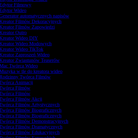
Edytor Filmowy
Edytor Wideo
Generator automatycznych napisów
Kreator Filmów Dekoracyjnych
Kreator Filmów Zapowiedzi
Kreator Outro
Kreator Wideo DIY
Kreator Wideo Modowych
Kreator Wideo TikTok
Kreator Zaproszeń Wideo
Kreator Zwiastunów Teaserów
Mac Twórca Wideo
Muzyka w tle do kreatora wideo
Rodzinny Twórca Filmów
Twórca Animacji
Twórca Filmów
Twórca Filmów
Twórca Filmów Akcji
Twórca Filmów Artystycznych
Twórca Filmów Biograficznych
Twórca Filmów Biograficznych
Twórca Filmów Demonstracyjnych
Twórca Filmów Dramatycznych
Twórca Filmów Edukacyjnych
Twórca Filmów Fanowskich