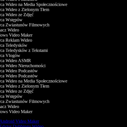
a Wideo na Media Społecznościowe
a Wideo z Zielonym Tłem
a Wideo ze Zdjęć
ca Wstępów
a Zwiastunów Filmowych
cz Wideo
ows Video Maker
a Reklam Wideo
a Teledysków
a Teledysków z Tekstami
ca Vlogów
ca Wideo ASMR
a Wideo Nieruchomości
a Wideo Podcastów
a Wideo Podcastów
a Wideo na Media Społecznościowe
a Wideo z Zielonym Tłem
a Wideo ze Zdjęć
ca Wstępów
a Zwiastunów Filmowych
cz Wideo
ows Video Maker
Android Video Maker
Edytor Dubbingu Wideo