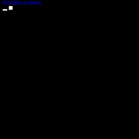
Wypróbuj za darmo
Produkty
Tekst na mowę
Aplikacje na iPhone’a i iPada
Aplikacja na Androida
Rozszerzenie do Chrome
Rozszerzenie do Edge
Aplikacja webowa
Aplikacja na Maca
Aplikacja na Windows
Generator głosu AI
Lektoring
Dubbing