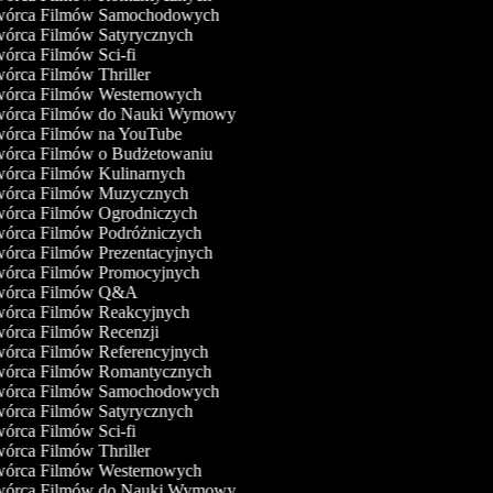
órca Filmów Samochodowych
órca Filmów Satyrycznych
órca Filmów Sci-fi
órca Filmów Thriller
órca Filmów Westernowych
órca Filmów do Nauki Wymowy
órca Filmów na YouTube
órca Filmów o Budżetowaniu
órca Filmów Kulinarnych
órca Filmów Muzycznych
órca Filmów Ogrodniczych
órca Filmów Podróżniczych
órca Filmów Prezentacyjnych
órca Filmów Promocyjnych
órca Filmów Q&A
órca Filmów Reakcyjnych
órca Filmów Recenzji
órca Filmów Referencyjnych
órca Filmów Romantycznych
órca Filmów Samochodowych
órca Filmów Satyrycznych
órca Filmów Sci-fi
órca Filmów Thriller
órca Filmów Westernowych
órca Filmów do Nauki Wymowy