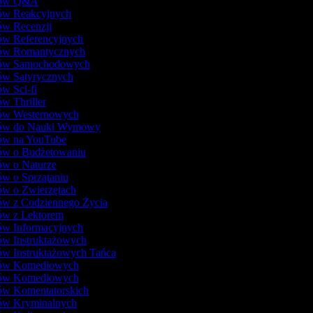
lmów Q&A
mów Reakcyjnych
mów Recenzji
mów Referencyjnych
mów Romantycznych
mów Samochodowych
mów Satyrycznych
ów Sci-fi
ów Thriller
mów Westernowych
mów do Nauki Wymowy
mów na YouTube
mów o Budżetowaniu
mów o Naturze
ów o Sprzątaniu
ów o Zwierzętach
mów z Codziennego Życia
mów z Lektorem
mów Informacyjnych
ów Instruktażowych
ów Instruktażowych Tańca
mów Komediowych
mów Komediowych
mów Komentatorskich
mów Kryminalnych