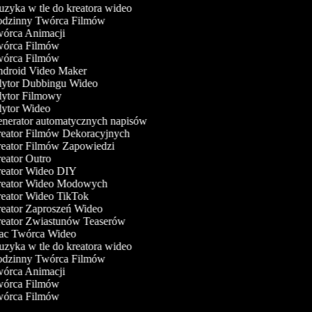
zyka w tle do kreatora wideo
dzinny Twórca Filmów
órca Animacji
órca Filmów
órca Filmów
droid Video Maker
ytor Dubbingu Wideo
ytor Filmowy
ytor Wideo
nerator automatycznych napisów
eator Filmów Dekoracyjnych
eator Filmów Zapowiedzi
eator Outro
eator Wideo DIY
eator Wideo Modowych
eator Wideo TikTok
eator Zaproszeń Wideo
eator Zwiastunów Teaserów
c Twórca Wideo
zyka w tle do kreatora wideo
dzinny Twórca Filmów
órca Animacji
órca Filmów
órca Filmów