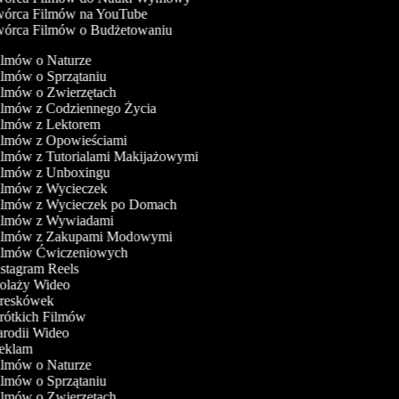
órca Filmów na YouTube
órca Filmów o Budżetowaniu
Filmów o Naturze
ilmów o Sprzątaniu
Filmów o Zwierzętach
Filmów z Codziennego Życia
Filmów z Lektorem
Filmów z Opowieściami
Filmów z Tutorialami Makijażowymi
Filmów z Unboxingu
Filmów z Wycieczek
Filmów z Wycieczek po Domach
Filmów z Wywiadami
Filmów z Zakupami Modowymi
Filmów Ćwiczeniowych
nstagram Reels
Kolaży Wideo
Kreskówek
Krótkich Filmów
Parodii Wideo
Reklam
Filmów o Naturze
ilmów o Sprzątaniu
Filmów o Zwierzętach