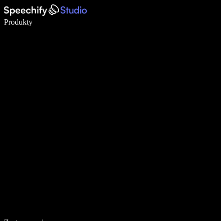
Pisz 5× szybciej dzięki dyktowaniu głosowemu
Produkty
Dowiedz się więcej