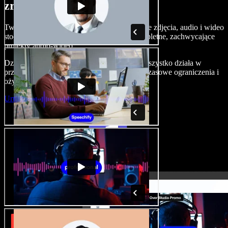
zrobić z Speechify Studio.
Twórz nagrania lektorskie, dodawaj bezpłatne zdjęcia, audio i wideo
stockowe, klonuj swój głos — i składaj kompletne, zachwycające
projekty audio-wideo.
Dzięki zerowej krzywej uczenia i temu, że wszystko działa w
przeglądarce, twórcy mogą porzucić dotychczasowe ograniczenia i
ożywić każdy kreatywny pomysł.
Uruchom Studio