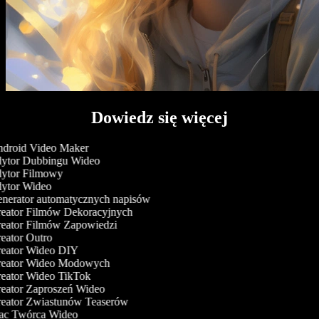
Dowiedz się więcej
droid Video Maker
ytor Dubbingu Wideo
ytor Filmowy
ytor Wideo
nerator automatycznych napisów
eator Filmów Dekoracyjnych
eator Filmów Zapowiedzi
eator Outro
eator Wideo DIY
eator Wideo Modowych
eator Wideo TikTok
eator Zaproszeń Wideo
eator Zwiastunów Teaserów
c Twórca Wideo