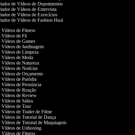
iador de Vídeos de Depoimentos
iador de Vídeos de Entrevista
iador de Vídeos de Exercícios
iador de Vídeos de Fashion Haul
de Vídeos de Fitness
de Vídeos de Fã
de Vídeos de Games
de Vídeos de Jardinagem
de Vídeos de Limpeza
de Vídeos de Moda
de Vídeos de Natureza
de Vídeos de Notícias
de Vídeos de Orçamento
de Vídeos de Paródia
de Vídeos de Pronúncia
de Vídeos de Reação
de Vídeos de Review
e Vídeos de Sátira
de Vídeos de Tour
e Vídeos de Trailer de Filme
de Vídeos de Tutorial de Dança
de Vídeos de Tutorial de Maquiagem
de Vídeos de Unboxing
de Vídeos de Fitness