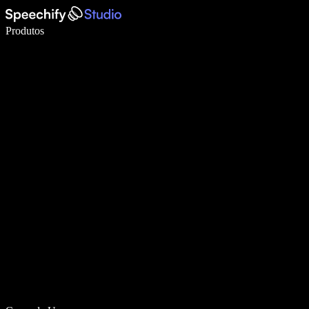
Escreva 5× mais rápido com digitação por voz
Produtos
Saiba mais