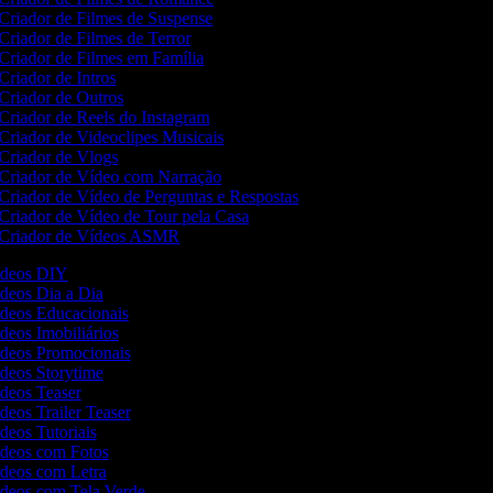
Criador de Filmes de Suspense
Criador de Filmes de Terror
Criador de Filmes em Família
Criador de Intros
Criador de Outros
Criador de Reels do Instagram
Criador de Videoclipes Musicais
Criador de Vlogs
Criador de Vídeo com Narração
Criador de Vídeo de Perguntas e Respostas
Criador de Vídeo de Tour pela Casa
Criador de Vídeos ASMR
Vídeos DIY
ídeos Dia a Dia
Vídeos Educacionais
ídeos Imobiliários
Vídeos Promocionais
ídeos Storytime
ídeos Teaser
ídeos Trailer Teaser
ídeos Tutoriais
Vídeos com Fotos
Vídeos com Letra
Vídeos com Tela Verde