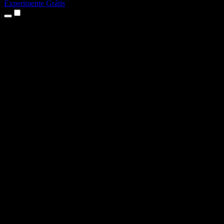
Experimente Grátis
Produtos
Texto para Fala
Apps para iPhone e iPad
App para Android
Extensão para Chrome
Extensão para Edge
App Web
App para Mac
App para Windows
Gerador de Voz com IA
Dublagem de Voz
Dublagem