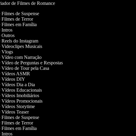
iador de Filmes de Romance
de Filmes de Suspense
e Filmes de Terror
de Filmes em Família
e Intros
de Outros
de Reels do Instagram
de Videoclipes Musicais
de Vlogs
de Vídeo com Narração
de Vídeo de Perguntas e Respostas
de Vídeo de Tour pela Casa
 de Vídeos ASMR
de Vídeos DIY
de Vídeos Dia a Dia
de Vídeos Educacionais
e Vídeos Imobiliários
de Vídeos Promocionais
de Vídeos Storytime
de Vídeos Teaser
de Filmes de Suspense
e Filmes de Terror
de Filmes em Família
e Intros