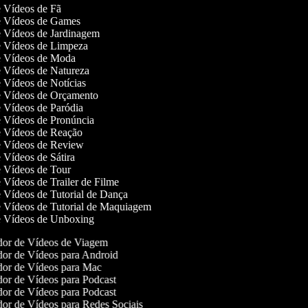
de Vídeos de Fã
de Vídeos de Games
de Vídeos de Jardinagem
de Vídeos de Limpeza
de Vídeos de Moda
de Vídeos de Natureza
de Vídeos de Notícias
de Vídeos de Orçamento
de Vídeos de Paródia
de Vídeos de Pronúncia
de Vídeos de Reação
de Vídeos de Review
e Vídeos de Sátira
de Vídeos de Tour
e Vídeos de Trailer de Filme
de Vídeos de Tutorial de Dança
de Vídeos de Tutorial de Maquiagem
de Vídeos de Unboxing
or de Vídeos de Viagem
or de Vídeos para Android
or de Vídeos para Mac
or de Vídeos para Podcast
or de Vídeos para Podcast
or de Vídeos para Redes Sociais