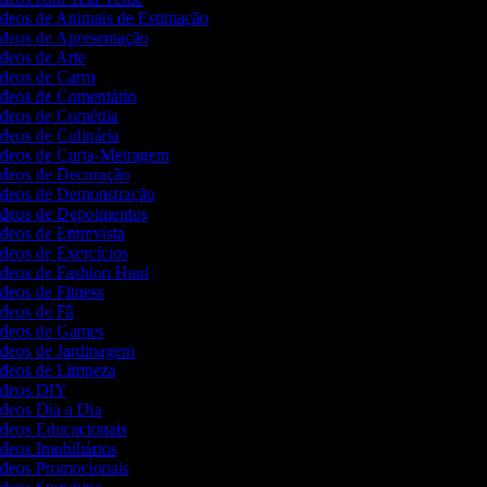
Vídeos de Animais de Estimação
Vídeos de Apresentação
ídeos de Arte
ídeos de Carro
Vídeos de Comentário
Vídeos de Comédia
ídeos de Culinária
Vídeos de Curta-Metragem
Vídeos de Decoração
Vídeos de Demonstração
Vídeos de Depoimentos
ídeos de Entrevista
ídeos de Exercícios
Vídeos de Fashion Haul
ídeos de Fitness
ídeos de Fã
Vídeos de Games
Vídeos de Jardinagem
Vídeos de Limpeza
Vídeos DIY
ídeos Dia a Dia
Vídeos Educacionais
ídeos Imobiliários
Vídeos Promocionais