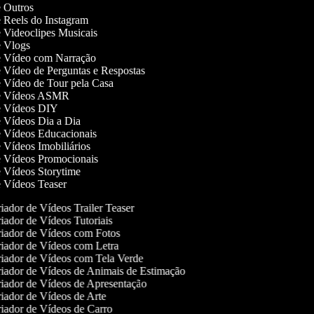
de Outros
de Reels do Instagram
de Videoclipes Musicais
de Vlogs
de Vídeo com Narração
de Vídeo de Perguntas e Respostas
de Vídeo de Tour pela Casa
 de Vídeos ASMR
de Vídeos DIY
de Vídeos Dia a Dia
de Vídeos Educacionais
e Vídeos Imobiliários
de Vídeos Promocionais
de Vídeos Storytime
de Vídeos Teaser
iador de Vídeos Trailer Teaser
iador de Vídeos Tutoriais
iador de Vídeos com Fotos
iador de Vídeos com Letra
iador de Vídeos com Tela Verde
iador de Vídeos de Animais de Estimação
iador de Vídeos de Apresentação
iador de Vídeos de Arte
iador de Vídeos de Carro