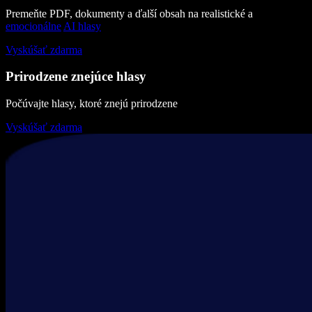
Premeňte PDF, dokumenty a ďalší obsah na realistické a
emocionálne
AI hlasy
Vyskúšať zdarma
Prirodzene znejúce hlasy
Počúvajte hlasy, ktoré znejú prirodzene
Vyskúšať zdarma