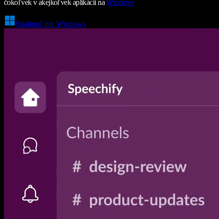
čokoľvek v akejkoľvek aplikácii na
Windows
Stiahnuť pre Windows