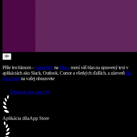
Píšte len hlasom –
Speechify
na
Macu
mení váš hlas na upravený text v
aplikáciách ako Slack, Outlook, Cursor a všetkých ďalších, a zároveň
číta
čokoľvek
na vašej obrazovke
Stiahnuť pre macOS
Aplikácia dňa
App Store