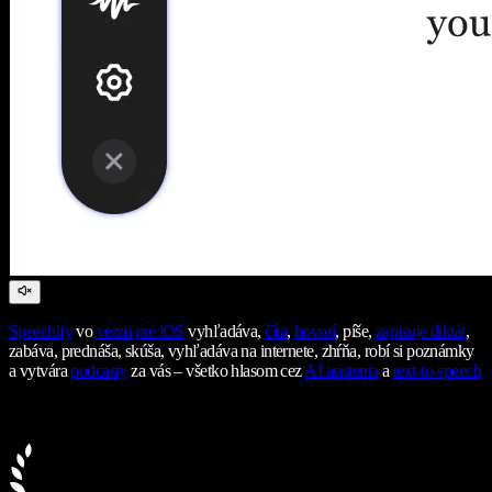
Speechify
vo
verzii pre iOS
vyhľadáva,
číta
,
hovorí
, píše,
zapisuje diktát
,
zabáva, prednáša, skúša, vyhľadáva na internete, zhŕňa, robí si poznámky
a vytvára
podcasty
za vás – všetko hlasom cez
AI asistenta
a
text-to-speech