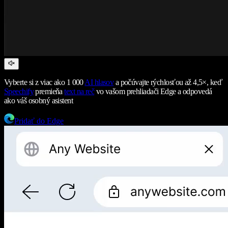
Vyberte si z viac ako 1 000
AI hlasov
a počúvajte rýchlosťou až 4,5×, keď
Speechify
premieňa
text na reč
vo vašom prehliadači Edge a odpovedá
ako váš osobný asistent
Pridať do Edge