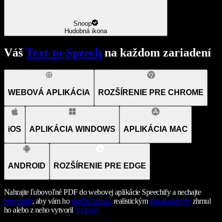
Snoop
Hudobná ikona
Váš
Text-to-Speech
na každom zariadení
WEBOVÁ APLIKÁCIA
ROZŠÍRENIE PRE CHROME
iOS
APLIKÁCIA WINDOWS
APLIKÁCIA MAC
ANDROID
ROZŠÍRENIE PRE EDGE
Nahrajte ľubovoľné PDF do webovej aplikácie Speechify a nechajte
Speechify
, aby vám ho
prečítal nahlas
realistickým
text-to-speech,
zhrnul
ho alebo z neho vytvoril
podcast