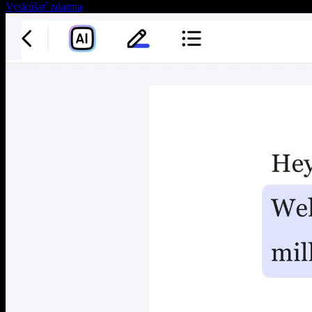
Vyskúšať zdarma