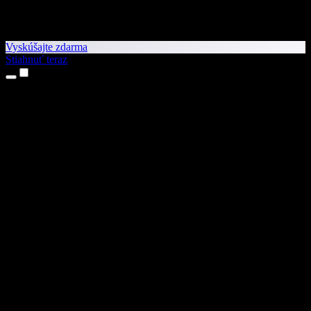
Vyskúšajte zdarma
Stiahnuť teraz
Produkty
Prevod textu na reč
Aplikácie pre iPhone a iPad
Aplikácia pre Android
Rozšírenie pre Chrome
Rozšírenie pre Edge
Webová aplikácia
Aplikácia pre Mac
Aplikácia pre Windows