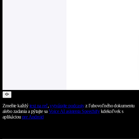
Zmeňte každý
text na reč
,
vytvárajte podcasty
z ľubovoľného dokumentu
alebo zadania a pýtajte sa
Voice AI asistenta Speechify
kdekoľvek s
aplikáciou
pre Android