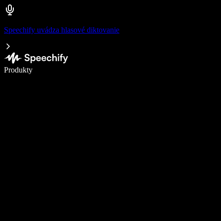
Speechify uvádza hlasové diktovanie
Píšte 5× rýchlejšie pomocou hlasového diktovania
Produkty
Zistiť viac