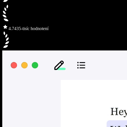
4.7
435-tisíc hodnotení