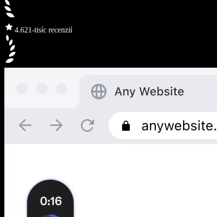
4.6
21-tisíc recenzií