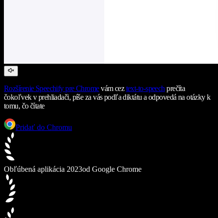
Rozšírenie Speechify pre Chrome
vám cez
text-to-speech
prečíta
čokoľvek v prehliadači, píše za vás podľa diktátu a odpovedá na otázky k
tomu, čo čítate
Pridať do Chromu
Obľúbená aplikácia 2023
od Google Chrome