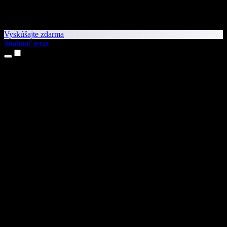
Vyskúšajte zdarma
Stiahnuť teraz
Produkty
Prevod textu na reč
Aplikácie pre iPhone a iPad
Aplikácia pre Android
Rozšírenie pre Chrome
Rozšírenie pre Edge
Webová aplikácia
Aplikácia pre Mac
Aplikácia pre Windows