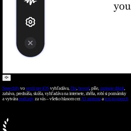
Speechify
vo
verzii pre iOS
vyhľadáva,
číta
,
hovorí
, píše,
zapisuje diktát
,
zabáva, prednáša, skúša, vyhľadáva na internete, zhŕňa, robí si poznámky
a vytvára
podcasty
za vás – všetko hlasom cez
AI asistenta
a
text-to-speech