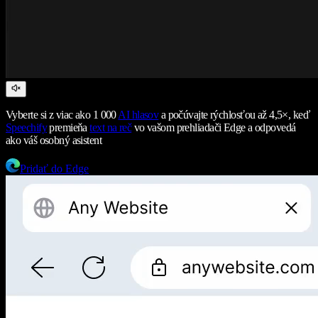
Vyberte si z viac ako 1 000
AI hlasov
a počúvajte rýchlosťou až 4,5×, keď
Speechify
premieňa
text na reč
vo vašom prehliadači Edge a odpovedá
ako váš osobný asistent
Pridať do Edge