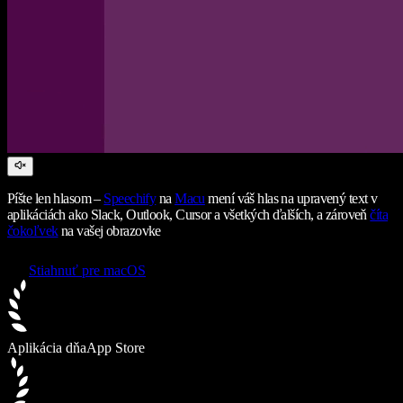
Píšte len hlasom –
Speechify
na
Macu
mení váš hlas na upravený text v
aplikáciách ako Slack, Outlook, Cursor a všetkých ďalších, a zároveň
číta
čokoľvek
na vašej obrazovke
Stiahnuť pre macOS
Aplikácia dňa
App Store