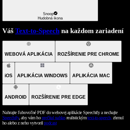
Snoop
Hudobná ikona
Váš
Text-to-Speech
na každom zariadení
WEBOVÁ APLIKÁCIA
ROZŠÍRENIE PRE CHROME
iOS
APLIKÁCIA WINDOWS
APLIKÁCIA MAC
ANDROID
ROZŠÍRENIE PRE EDGE
Nahrajte ľubovoľné PDF do webovej aplikácie Speechify a nechajte
Speechify
, aby vám ho
prečítal nahlas
realistickým
text-to-speech,
zhrnul
ho alebo z neho vytvoril
podcast