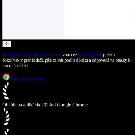
Rozšírenie Speechify pre Chrome
vám cez
text-to-speech
prečíta
čokoľvek v prehliadači, píše za vás podľa diktátu a odpovedá na otázky k
tomu, čo čítate
Pridať do Chromu
Obľúbená aplikácia 2023
od Google Chrome