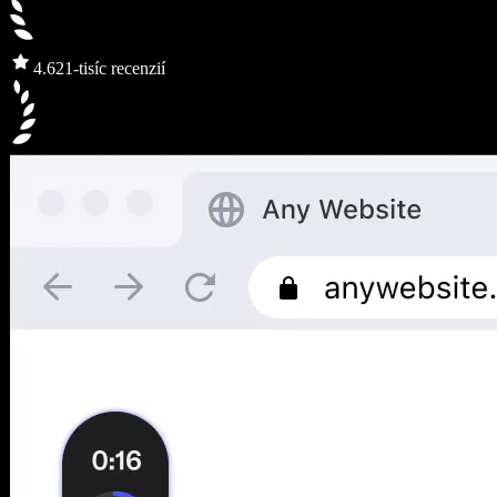
4.6
21-tisíc recenzií