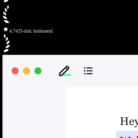
4.7
435-tisíc hodnotení