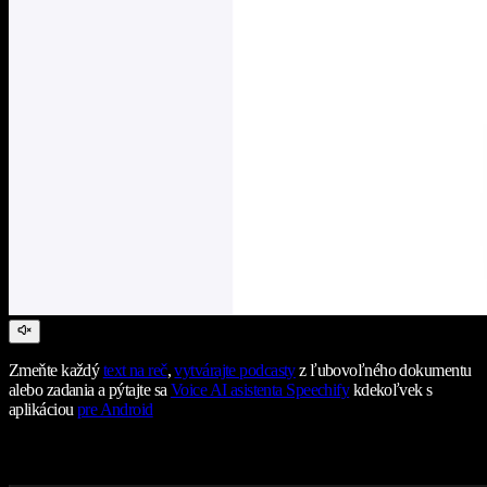
Zmeňte každý
text na reč
,
vytvárajte podcasty
z ľubovoľného dokumentu
alebo zadania a pýtajte sa
Voice AI asistenta Speechify
kdekoľvek s
aplikáciou
pre Android