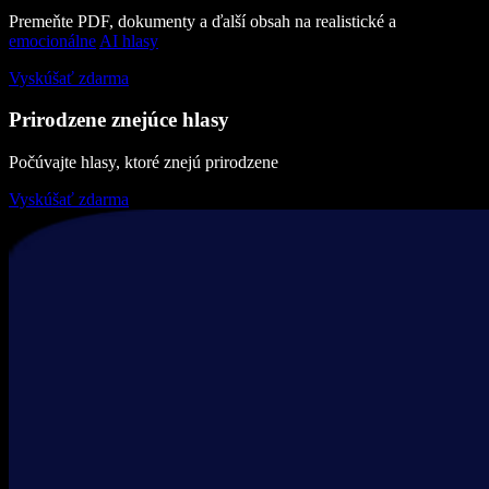
Premeňte PDF, dokumenty a ďalší obsah na realistické a
emocionálne
AI hlasy
Vyskúšať zdarma
Prirodzene znejúce hlasy
Počúvajte hlasy, ktoré znejú prirodzene
Vyskúšať zdarma