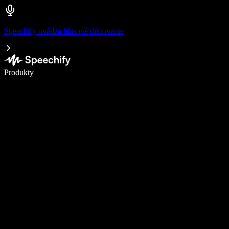
Speechify uvádza hlasové diktovanie
Píšte 5× rýchlejšie pomocou hlasového diktovania
Produkty
Zistiť viac