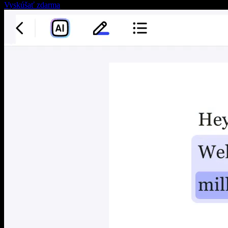
Vyskúšať zdarma