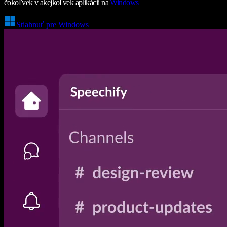
čokoľvek v akejkoľvek aplikácii na
Windows
Stiahnuť pre Windows