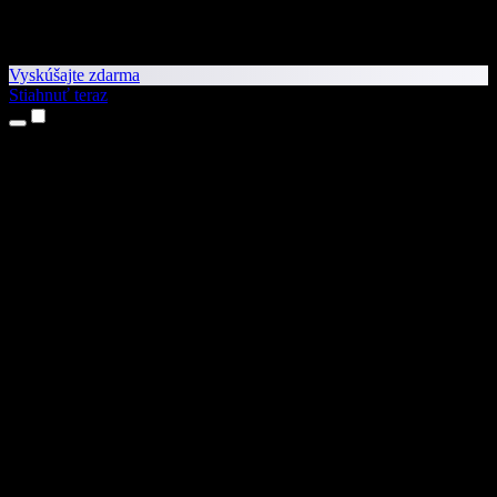
Vyskúšajte zdarma
Stiahnuť teraz
Produkty
Prevod textu na reč
Aplikácie pre iPhone a iPad
Aplikácia pre Android
Rozšírenie pre Chrome
Rozšírenie pre Edge
Webová aplikácia
Aplikácia pre Mac
Aplikácia pre Windows