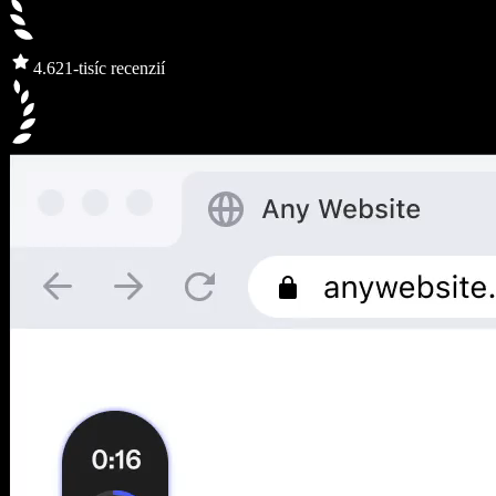
4.6
21-tisíc recenzií