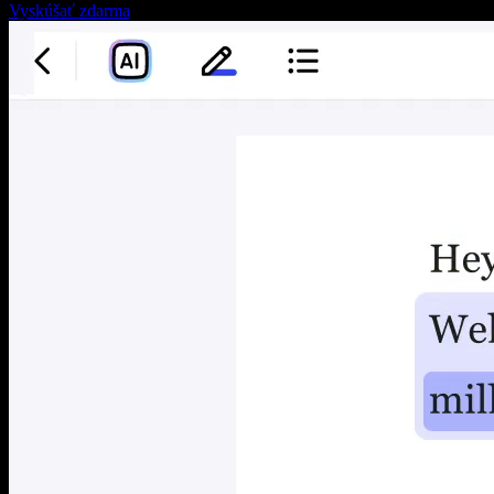
Vyskúšať zdarma