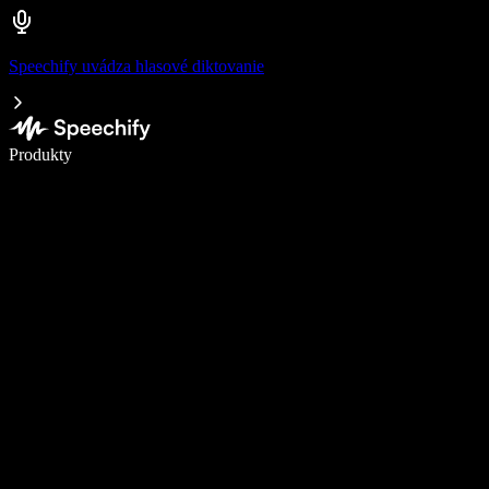
Speechify uvádza hlasové diktovanie
Píšte 5× rýchlejšie pomocou hlasového diktovania
Produkty
Zistiť viac