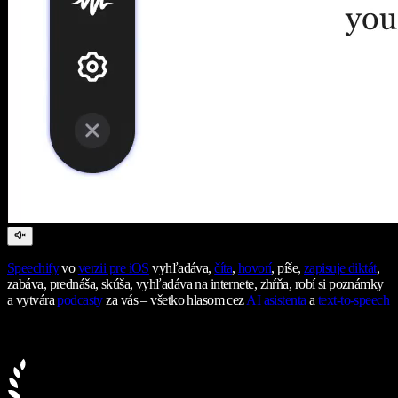
Speechify
vo
verzii pre iOS
vyhľadáva,
číta
,
hovorí
, píše,
zapisuje diktát
,
zabáva, prednáša, skúša, vyhľadáva na internete, zhŕňa, robí si poznámky
a vytvára
podcasty
za vás – všetko hlasom cez
AI asistenta
a
text-to-speech