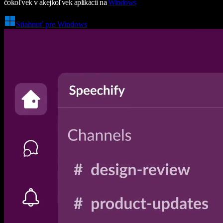
čokoľvek v akejkoľvek aplikácii na
Windows
Stiahnuť pre Windows