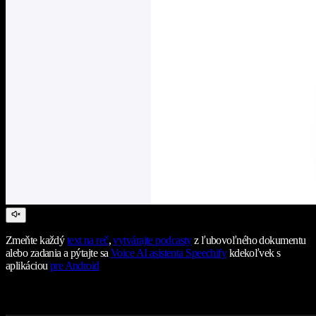
Zmeňte každý
text na reč
,
vytvárajte podcasty
z ľubovoľného dokumentu
alebo zadania a pýtajte sa
Voice AI asistenta Speechify
kdekoľvek s
aplikáciou
pre Android