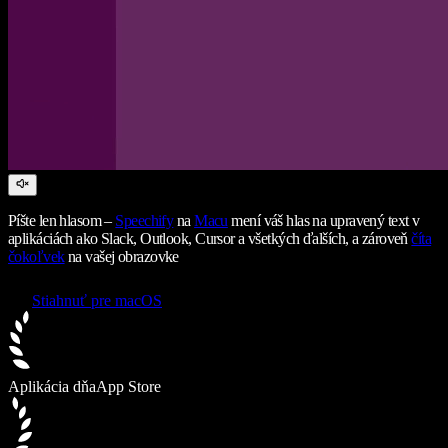
Píšte len hlasom –
Speechify
na
Macu
mení váš hlas na upravený text v
aplikáciách ako Slack, Outlook, Cursor a všetkých ďalších, a zároveň
číta
čokoľvek
na vašej obrazovke
Stiahnuť pre macOS
Aplikácia dňa
App Store