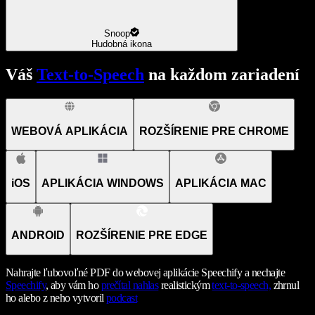
Snoop
Hudobná ikona
Váš
Text-to-Speech
na každom zariadení
WEBOVÁ APLIKÁCIA
ROZŠÍRENIE PRE CHROME
iOS
APLIKÁCIA WINDOWS
APLIKÁCIA MAC
ANDROID
ROZŠÍRENIE PRE EDGE
Nahrajte ľubovoľné PDF do webovej aplikácie Speechify a nechajte
Speechify
, aby vám ho
prečítal nahlas
realistickým
text-to-speech,
zhrnul
ho alebo z neho vytvoril
podcast