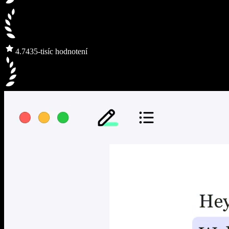
4.7
435-tisíc hodnotení