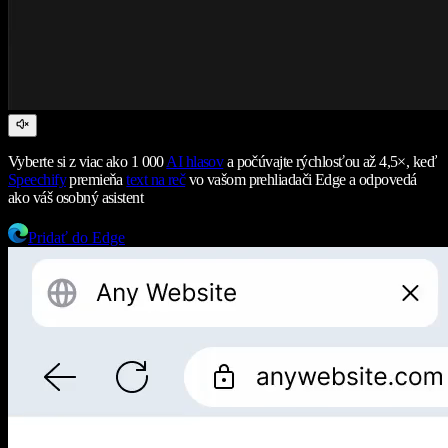
Vyberte si z viac ako 1 000
AI hlasov
a počúvajte rýchlosťou až 4,5×, keď
Speechify
premieňa
text na reč
vo vašom prehliadači Edge a odpovedá
ako váš osobný asistent
Pridať do Edge