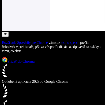
Rozšírenie Speechify pre Chrome
vám cez
text-to-speech
prečíta
čokoľvek v prehliadači, píše za vás podľa diktátu a odpovedá na otázky k
tomu, čo čítate
Pridať do Chromu
Obľúbená aplikácia 2023
od Google Chrome