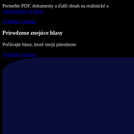
Premeňte PDF, dokumenty a ďalší obsah na realistické a
emocionálne
AI hlasy
Vyskúšať zdarma
Prirodzene znejúce hlasy
Počúvajte hlasy, ktoré znejú prirodzene
Vyskúšať zdarma