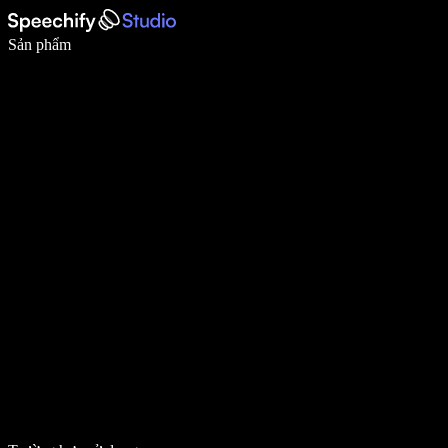
Viết nhanh gấp 5 lần với tính năng nhập bằng giọng nói
Sản phẩm
Tìm hiểu thêm