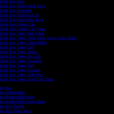
Trình Tạo Intro
Trình Tạo Phim Chính Kịch
Trình Tạo Phim Hài
Trình Tạo Phim Kinh Dị
Trình Tạo Phim Nhạc Kịch
Trình Tạo Quảng Cáo
Trình Tạo Quảng Cáo Video
Trình Tạo Thiệp Mời Video
Trình Tạo Video "Một Ngày Trong Cuộc Sống"
Trình Tạo Video Châm Biếm
Trình Tạo Video DIY
Trình Tạo Video Demo
Trình Tạo Video Du Lịch
Trình Tạo Video Dọn Dẹp
Trình Tạo Video Fan
Trình Tạo Video Gaming
Trình Tạo Video Giáo Dục
Trình Tạo Video Haul Thời Trang
ideo Hài
Video Hướng Dẫn
Video Hướng Dẫn Nhảy
ideo Hướng Dẫn Trang Điểm
ideo Kể Chuyện
ideo Lập Ngân Sách