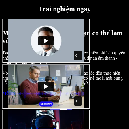
Trải nghiệm ngay
Một vài ví dụ về những gì bạn có thể làm
với Speechify Studio
Tạo lồng tiếng, chèn hình ảnh, âm thanh, video miễn phí bản quyền,
nhân bản giọng nói của bạn để tạo nên những dự án âm thanh -
video trọn vẹn, ấn tượng.
Với giao diện trực quan, dễ làm quen, mọi thao tác đều thực hiện
ngay trên trình duyệt, nhà sáng tạo nội dung có thể thoải mái bung
hết ý tưởng mà không còn bị bó buộc như trước.
Mở Studio