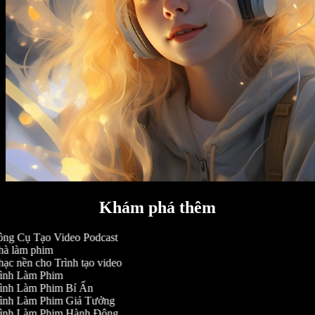
Khám phá thêm
ng Cụ Tạo Video Podcast
à làm phim
ạc nền cho Trình tạo video
ình Làm Phim
ình Làm Phim Bí Ẩn
ình Làm Phim Giả Tưởng
ình Làm Phim Hành Động