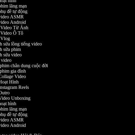
 hoạt hình
o phim lãng mạn
o phụ đề tự động
o video ASMR
o video Android
o Video Từ Ảnh
o Video Ô Tô
o Vlog
nh sửa lồng tiếng video
ỉnh sửa phim
ỉnh sửa video
ch video
m phim chân dung cuộc đời
m phim gia đình
o Collage Video
o Hoạt Hình
 Instagram Reels
o Outro
o Video Unboxing
 hoạt hình
o phim lãng mạn
o phụ đề tự động
o video ASMR
o video Android