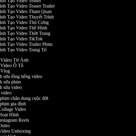
ình Tạo Video Teaser
ình Tạo Video Teaser Trailer
ình Tạo Video Tham Quan
ình Tạo Video Thuyết Trình
ình Tạo Video Thú Cưng
ình Tạo Video Thể Hình
ình Tạo Video Thời Trang
ình Tạo Video TikTok
ình Tạo Video Trailer Phim
ình Tạo Video Trang Trí
o Video Từ Ảnh
o Video Ô Tô
o Vlog
nh sửa lồng tiếng video
ỉnh sửa phim
ỉnh sửa video
ch video
m phim chân dung cuộc đời
m phim gia đình
o Collage Video
o Hoạt Hình
 Instagram Reels
o Outro
o Video Unboxing