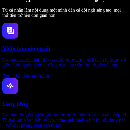
Từ cá nhân làm nội dung một mình đến cả đội ngũ sáng tạo, mọi
thứ đều trở nên đơn giản hơn.
Nhân bản giọng nói
Tạo bản sao AI chất lượng cao từ giọng nói người thật chỉ trong vài
giây. Không cần cài đặt. Chạy trực tiếp trên trình duyệt của bạn.
Xem Nhân bản giọng nói
Lồng tiếng
Tạo bản lồng tiếng sống động như người thật trong tích tắc bằng AI.
Thuyết minh văn bản, video, video giải thích – bất kỳ nội dung nào
– với mọi phong cách bạn muốn.