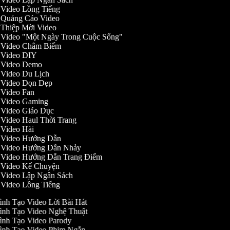
o Video Lồng Tiếng
o Quảng Cáo Video
o Thiệp Mời Video
o Video "Một Ngày Trong Cuộc Sống"
ạo Video Châm Biếm
o Video DIY
ạo Video Demo
o Video Du Lịch
ạo Video Dọn Dẹp
o Video Fan
o Video Gaming
o Video Giáo Dục
o Video Haul Thời Trang
o Video Hài
ạo Video Hướng Dẫn
ạo Video Hướng Dẫn Nhảy
ạo Video Hướng Dẫn Trang Điểm
o Video Kể Chuyện
o Video Lập Ngân Sách
o Video Lồng Tiếng
ình Tạo Video Lời Bài Hát
ình Tạo Video Nghệ Thuật
ình Tạo Video Parody
ình Tạo Video Phim Ngắn