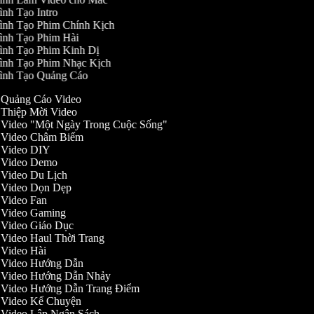
ình Tạo Intro
ình Tạo Phim Chính Kịch
ình Tạo Phim Hài
ình Tạo Phim Kinh Dị
ình Tạo Phim Nhạc Kịch
ình Tạo Quảng Cáo
o Quảng Cáo Video
o Thiệp Mời Video
o Video "Một Ngày Trong Cuộc Sống"
ạo Video Châm Biếm
o Video DIY
ạo Video Demo
o Video Du Lịch
ạo Video Dọn Dẹp
o Video Fan
o Video Gaming
o Video Giáo Dục
o Video Haul Thời Trang
o Video Hài
ạo Video Hướng Dẫn
ạo Video Hướng Dẫn Nhảy
ạo Video Hướng Dẫn Trang Điểm
o Video Kể Chuyện
o Video Lập Ngân Sách