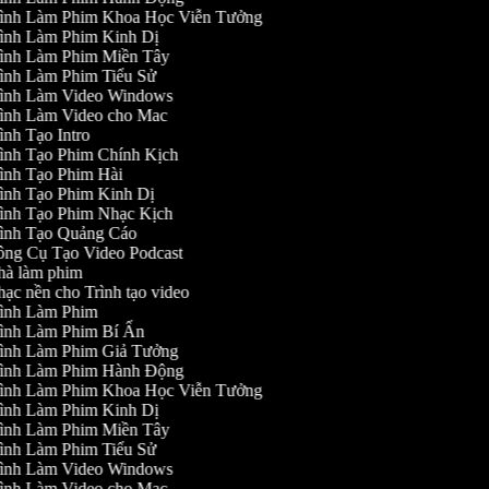
ình Làm Phim Khoa Học Viễn Tưởng
ình Làm Phim Kinh Dị
ình Làm Phim Miền Tây
ình Làm Phim Tiểu Sử
ình Làm Video Windows
ình Làm Video cho Mac
ình Tạo Intro
ình Tạo Phim Chính Kịch
ình Tạo Phim Hài
ình Tạo Phim Kinh Dị
ình Tạo Phim Nhạc Kịch
ình Tạo Quảng Cáo
ng Cụ Tạo Video Podcast
à làm phim
ạc nền cho Trình tạo video
ình Làm Phim
ình Làm Phim Bí Ẩn
ình Làm Phim Giả Tưởng
ình Làm Phim Hành Động
ình Làm Phim Khoa Học Viễn Tưởng
ình Làm Phim Kinh Dị
ình Làm Phim Miền Tây
ình Làm Phim Tiểu Sử
ình Làm Video Windows
ình Làm Video cho Mac