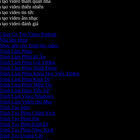
 tạo video tham quan nhà
 tạo video thiên nhiên
tạo video tin tức
 tạo video âm nhạc
 tạo video đánh giá
Công Cụ Tạo Video Podcast
Nhà làm phim
Nhạc nền cho Trình tạo video
Trình Làm Phim
Trình Làm Phim Bí Ẩn
Trình Làm Phim Giả Tưởng
Trình Làm Phim Hành Động
Trình Làm Phim Khoa Học Viễn Tưởng
Trình Làm Phim Kinh Dị
Trình Làm Phim Miền Tây
Trình Làm Phim Tiểu Sử
Trình Làm Video Windows
Trình Làm Video cho Mac
Trình Tạo Intro
Trình Tạo Phim Chính Kịch
Trình Tạo Phim Hài
Trình Tạo Phim Kinh Dị
Trình Tạo Phim Nhạc Kịch
Trình Tạo Quảng Cáo