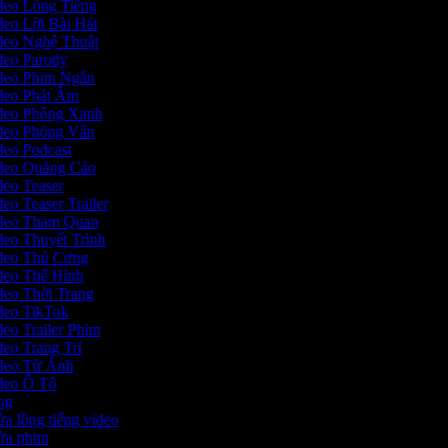
ideo Lồng Tiếng
ideo Lời Bài Hát
ideo Nghệ Thuật
ideo Parody
ideo Phim Ngắn
ideo Phát Âm
ideo Phông Xanh
ideo Phỏng Vấn
ideo Podcast
ideo Quảng Cáo
ideo Teaser
deo Teaser Trailer
Video Tham Quan
ideo Thuyết Trình
ideo Thú Cưng
ideo Thể Hình
ideo Thời Trang
ideo TikTok
deo Trailer Phim
deo Trang Trí
ideo Từ Ảnh
ideo Ô Tô
log
sửa lồng tiếng video
 sửa phim