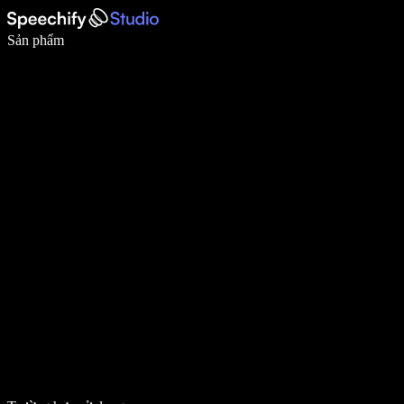
Viết nhanh gấp 5 lần với tính năng nhập bằng giọng nói
Sản phẩm
Tìm hiểu thêm