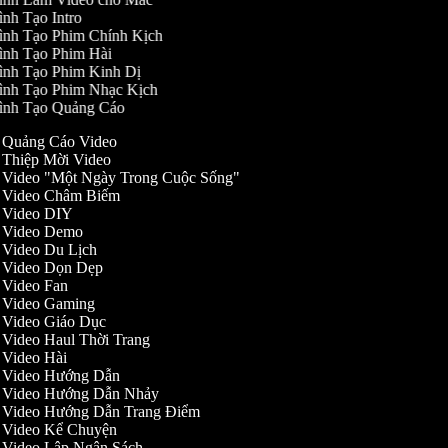
nh Tạo Intro
ình Tạo Phim Chính Kịch
ình Tạo Phim Hài
ình Tạo Phim Kinh Dị
ình Tạo Phim Nhạc Kịch
ình Tạo Quảng Cáo
ạo Quảng Cáo Video
o Thiệp Mời Video
ạo Video "Một Ngày Trong Cuộc Sống"
ạo Video Châm Biếm
ạo Video DIY
ạo Video Demo
o Video Du Lịch
ạo Video Dọn Dẹp
o Video Fan
ạo Video Gaming
o Video Giáo Dục
o Video Haul Thời Trang
o Video Hài
ạo Video Hướng Dẫn
ạo Video Hướng Dẫn Nhảy
ạo Video Hướng Dẫn Trang Điểm
ạo Video Kể Chuyện
o Video Lập Ngân Sách