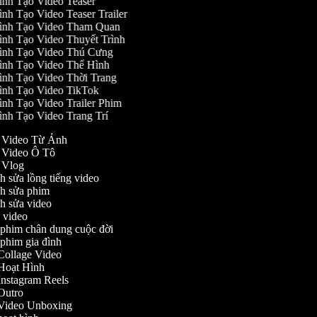
ình Tạo Video Teaser
nh Tạo Video Teaser Trailer
ình Tạo Video Tham Quan
ình Tạo Video Thuyết Trình
ình Tạo Video Thú Cưng
ình Tạo Video Thể Hình
ình Tạo Video Thời Trang
ình Tạo Video TikTok
ình Tạo Video Trailer Phim
ình Tạo Video Trang Trí
ạo Video Từ Ảnh
o Video Ô Tô
o Vlog
nh sửa lồng tiếng video
ỉnh sửa phim
ỉnh sửa video
ch video
m phim chân dung cuộc đời
m phim gia đình
o Collage Video
o Hoạt Hình
o Instagram Reels
o Outro
o Video Unboxing