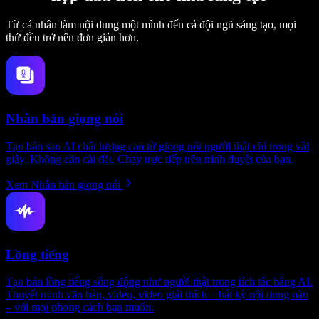
Từ cá nhân làm nội dung một mình đến cả đội ngũ sáng tạo, mọi
thứ đều trở nên đơn giản hơn.
Nhân bản giọng nói
Tạo bản sao AI chất lượng cao từ giọng nói người thật chỉ trong vài
giây. Không cần cài đặt. Chạy trực tiếp trên trình duyệt của bạn.
Xem Nhân bản giọng nói
Lồng tiếng
Tạo bản lồng tiếng sống động như người thật trong tích tắc bằng AI.
Thuyết minh văn bản, video, video giải thích – bất kỳ nội dung nào
– với mọi phong cách bạn muốn.