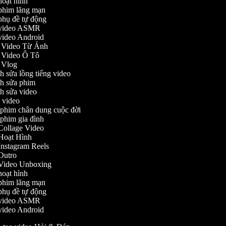
 hoạt hình
o phim lãng mạn
o phụ đề tự động
ạo video ASMR
o video Android
ạo Video Từ Ảnh
o Video Ô Tô
o Vlog
nh sửa lồng tiếng video
ỉnh sửa phim
ỉnh sửa video
ch video
m phim chân dung cuộc đời
m phim gia đình
o Collage Video
o Hoạt Hình
o Instagram Reels
o Outro
o Video Unboxing
 hoạt hình
o phim lãng mạn
o phụ đề tự động
ạo video ASMR
o video Android