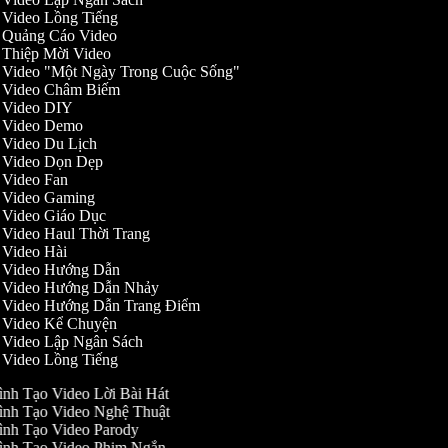
o Video Lồng Tiếng
ạo Quảng Cáo Video
o Thiệp Mời Video
ạo Video "Một Ngày Trong Cuộc Sống"
ạo Video Châm Biếm
ạo Video DIY
ạo Video Demo
o Video Du Lịch
ạo Video Dọn Dẹp
o Video Fan
ạo Video Gaming
o Video Giáo Dục
o Video Haul Thời Trang
o Video Hài
ạo Video Hướng Dẫn
ạo Video Hướng Dẫn Nhảy
ạo Video Hướng Dẫn Trang Điểm
ạo Video Kể Chuyện
o Video Lập Ngân Sách
o Video Lồng Tiếng
ình Tạo Video Lời Bài Hát
ình Tạo Video Nghệ Thuật
ình Tạo Video Parody
ình Tạo Video Phim Ngắn