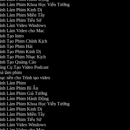
ình Làm Phim Khoa Học Viễn Tưởng
ình Làm Phim Kinh Dị
ình Làm Phim Miền Tây
ình Làm Phim Tiểu Sử
ình Làm Video Windows
ình Làm Video cho Mac
nh Tạo Intro
ình Tạo Phim Chính Kịch
ình Tạo Phim Hài
ình Tạo Phim Kinh Dị
ình Tạo Phim Nhạc Kịch
ình Tạo Quảng Cáo
ng Cụ Tạo Video Podcast
à làm phim
ạc nền cho Trình tạo video
ình Làm Phim
ình Làm Phim Bí Ẩn
ình Làm Phim Giả Tưởng
ình Làm Phim Hành Động
ình Làm Phim Khoa Học Viễn Tưởng
ình Làm Phim Kinh Dị
ình Làm Phim Miền Tây
ình Làm Phim Tiểu Sử
ình Làm Video Windows
ình Làm Video cho Mac