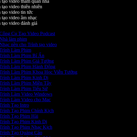
 tạo video tham quan nhà
 tạo video thiên nhiên
tạo video tin tức
 tạo video âm nhạc
 tạo video đánh giá
Công Cụ Tạo Video Podcast
Nhà làm phim
Nhạc nền cho Trình tạo video
Trình Làm Phim
Trình Làm Phim Bí Ẩn
Trình Làm Phim Giả Tưởng
Trình Làm Phim Hành Động
Trình Làm Phim Khoa Học Viễn Tưởng
Trình Làm Phim Kinh Dị
Trình Làm Phim Miền Tây
Trình Làm Phim Tiểu Sử
Trình Làm Video Windows
Trình Làm Video cho Mac
Trình Tạo Intro
Trình Tạo Phim Chính Kịch
Trình Tạo Phim Hài
Trình Tạo Phim Kinh Dị
Trình Tạo Phim Nhạc Kịch
Trình Tạo Quảng Cáo