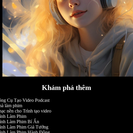
Khám phá thêm
ng Cụ Tạo Video Podcast
à làm phim
ạc nền cho Trình tạo video
ình Làm Phim
ình Làm Phim Bí Ẩn
ình Làm Phim Giả Tưởng
ình Làm Phim Hành Động