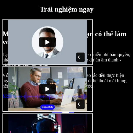
Trải nghiệm ngay
Một vài ví dụ về những gì bạn có thể làm
với Speechify Studio
Tạo lồng tiếng, chèn hình ảnh, âm thanh, video miễn phí bản quyền,
nhân bản giọng nói của bạn để tạo nên những dự án âm thanh -
video trọn vẹn, ấn tượng.
Với giao diện trực quan, dễ làm quen, mọi thao tác đều thực hiện
ngay trên trình duyệt, nhà sáng tạo nội dung có thể thoải mái bung
hết ý tưởng mà không còn bị bó buộc như trước.
Mở Studio