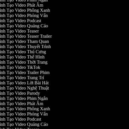
ình Tạo Video Phát Âm
ình Tạo Video Phông Xanh
ình Tạo Video Phỏng Vấn
ình Tạo Video Podcast
ình Tạo Video Quảng Cáo
ình Tạo Video Teaser
nh Tạo Video Teaser Trailer
ình Tạo Video Tham Quan
ình Tạo Video Thuyết Trình
ình Tạo Video Thú Cưng
ình Tạo Video Thể Hình
ình Tạo Video Thời Trang
ình Tạo Video TikTok
ình Tạo Video Trailer Phim
ình Tạo Video Trang Trí
ình Tạo Video Lời Bài Hát
ình Tạo Video Nghệ Thuật
ình Tạo Video Parody
ình Tạo Video Phim Ngắn
ình Tạo Video Phát Âm
ình Tạo Video Phông Xanh
ình Tạo Video Phỏng Vấn
ình Tạo Video Podcast
ình Tạo Video Quảng Cáo