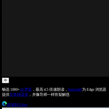
畅选 1000+
AI 声音
，最高 4.5 倍速朗读，
Speechify
为 Edge 浏览器
提供
文本转语音
，并像导师一样答疑解惑
添加到 Edge