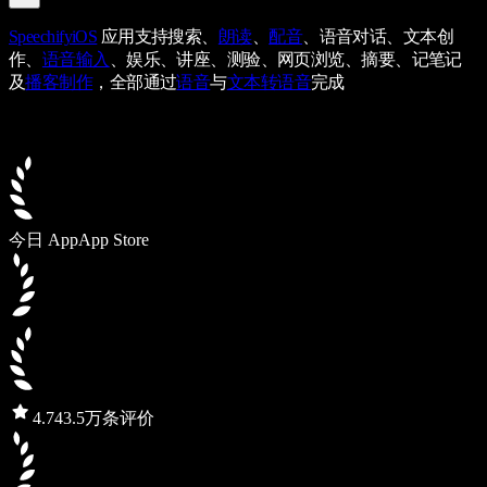
Speechify
iOS
应用支持搜索、
朗读
、
配音
、语音对话、文本创
作、
语音输入
、娱乐、讲座、测验、网页浏览、摘要、记笔记
及
播客制作
，全部通过
语音
与
文本转语音
完成
今日 App
App Store
4.7
43.5万条评价