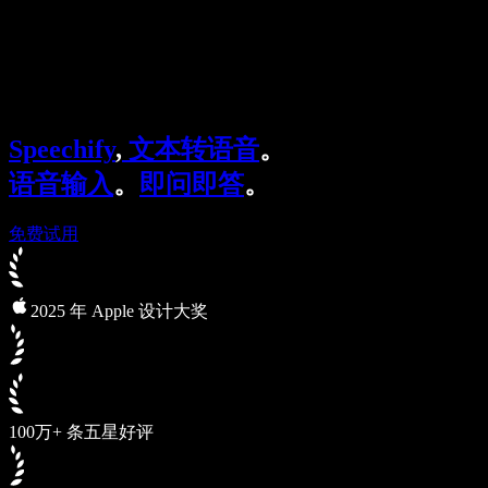
Speechify 企业及教育版
Speechify for Work
Speechify DSA 方案
SIMBA 语音助手
Speechify
,
文本转语音
。
Speechify 开发者平台
语音输入
。
即问即答
。
免费试用
2025 年 Apple 设计大奖
100万+ 条五星好评