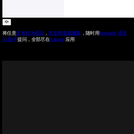
将任意
文本转为语音
，
把文档变成播客
，随时用
Speechify 语音
AI 助手
提问，全部尽在
Android
应用