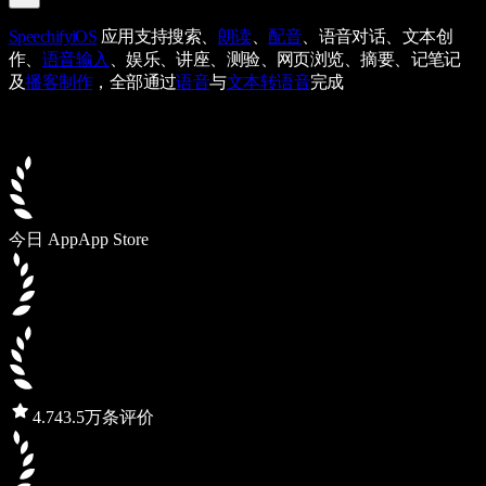
Speechify
iOS
应用支持搜索、
朗读
、
配音
、语音对话、文本创
作、
语音输入
、娱乐、讲座、测验、网页浏览、摘要、记笔记
及
播客制作
，全部通过
语音
与
文本转语音
完成
今日 App
App Store
4.7
43.5万条评价