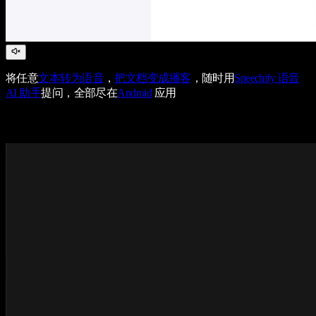
将任意
文本转为语音
，
把文档变成播客
，随时用
Speechify 语音
AI 助手
提问，全部尽在
Android
应用