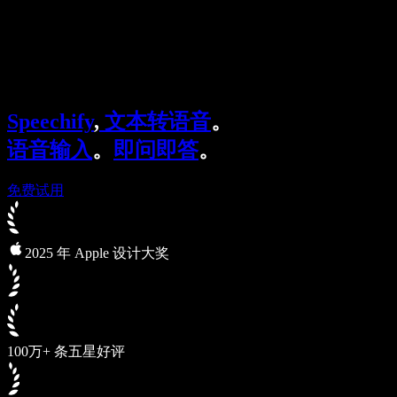
Speechify 企业及教育版
Speechify for Work
Speechify DSA 方案
SIMBA 语音助手
Speechify
,
文本转语音
。
Speechify 开发者平台
语音输入
。
即问即答
。
免费试用
2025 年 Apple 设计大奖
100万+ 条五星好评