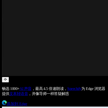
畅选 1000+
AI 声音
，最高 4.5 倍速朗读，
Speechify
为 Edge 浏览器
提供
文本转语音
，并像导师一样答疑解惑
添加到 Edge