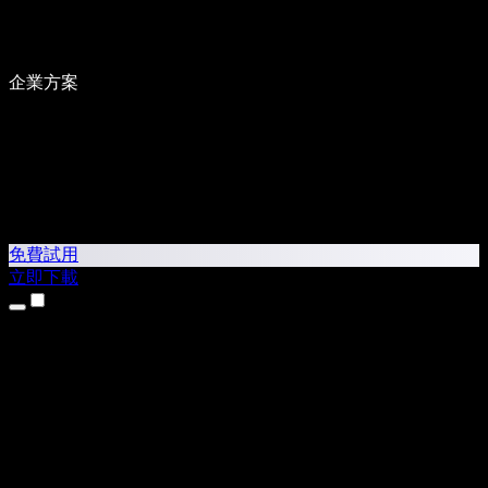
企業方案
免費試用
立即下載
產品
文字轉語音
iPhone 和 iPad App