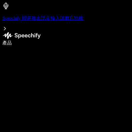
Speechify 即將推出語音輸入與聽寫功能
使用語音輸入，寫作速度提升 5 倍
產品
了解更多