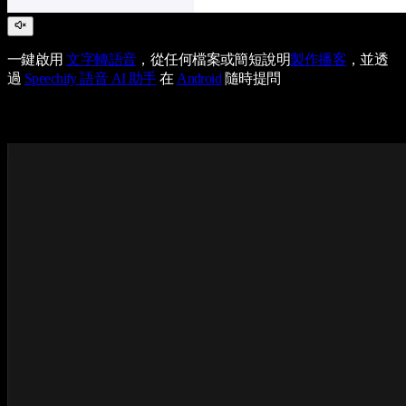
一鍵啟用
文字轉語音
，從任何檔案或簡短說明
製作播客
，並透
過
Speechify 語音 AI 助手
在
Android
隨時提問