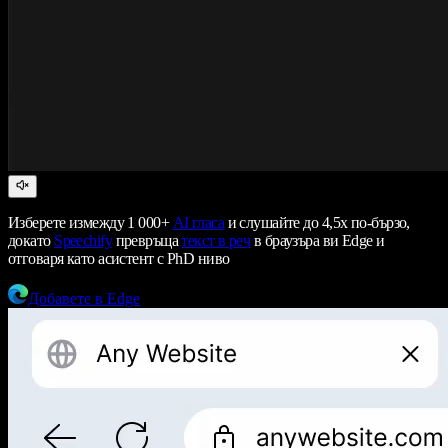
Изберете измежду 1 000+
AI гласа
и слушайте до 4,5x по-бързо,
докато
Speechify
превръща
текст в реч
в браузъра ви Edge и
отговаря като асистент с PhD ниво
Добавете в Edge