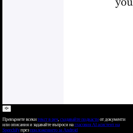
Превърнете всеки
текст в реч
,
създавайте подкасти
от документи
или описания и задавайте въпроси на
гласовия AI асистент на
Speechify
през
приложението за Android