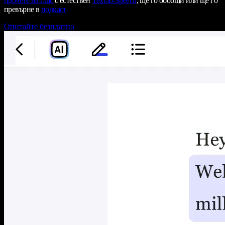
прочете на глас
с естествен
Text-to-Speech
, ще го обобщи или ще го
превърне в
подкаст
Опитайте безплатно