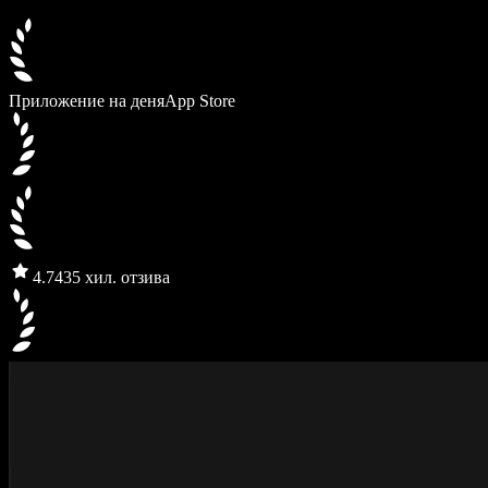
Приложение на деня
App Store
4.7
435 хил. отзива