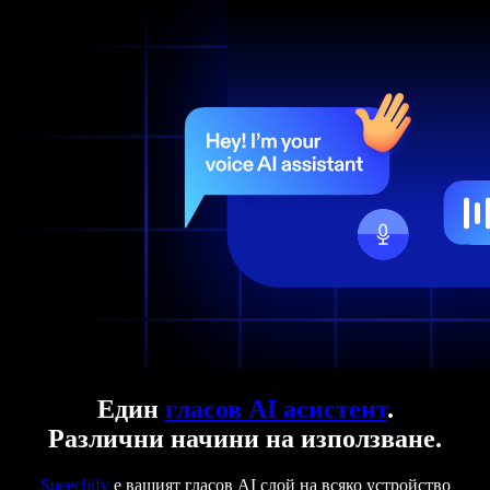
Един
гласов AI асистент
.
Различни начини на използване.
Speechify
е вашият гласов AI слой на всяко устройство