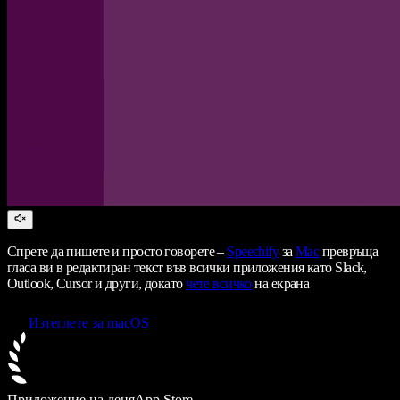
Спрете да пишете и просто говорете –
Speechify
за
Mac
превръща
гласа ви в редактиран текст във всички приложения като Slack,
Outlook, Cursor и други, докато
чете всичко
на екрана
Изтеглете за macOS
Приложение на деня
App Store