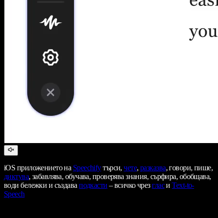
iOS приложението на
Speechify
търси,
чете
,
разказва
, говори, пише,
диктува
, забавлява, обучава, проверява знания, сърфира, обобщава,
води бележки и създава
подкасти
– всичко чрез
глас
и
Text-to-
Speech