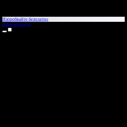
Изпробвайте безплатно
Изтеглете сега
Продукти
Текст в реч
Приложения за iPhone и iPad
Приложение за Android
Разширение за Chrome
Разширение за Edge
Уеб приложение
Приложение за Mac
Приложение за Windows