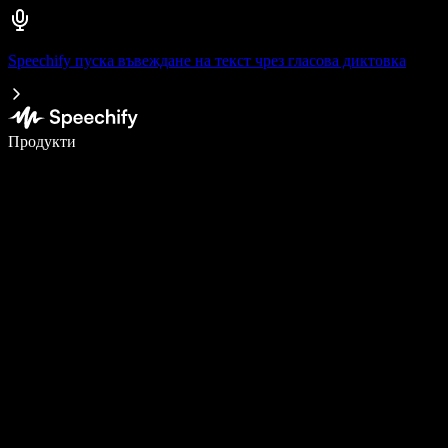
Speechify пуска въвеждане на текст чрез гласова диктовка
Пишете 5× по-бързо с гласово въвеждане
Продукти
Научете повече