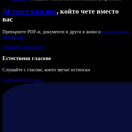
AI текст към реч
, който чете вместо
вас
Превърнете PDF-и, документи и други в живи и
емоционални
AI гласове
Опитайте безплатно
Естествени гласове
Слушайте с гласове, които звучат истински
Опитайте безплатно