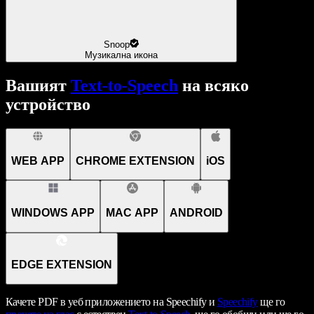
Snoop
Музикална икона
Вашият
Text-to-Speech
на всяко
устройство
WEB APP
CHROME EXTENSION
iOS
WINDOWS APP
MAC APP
ANDROID
EDGE EXTENSION
Качете PDF в уеб приложението на Speechify и
Speechify
ще го