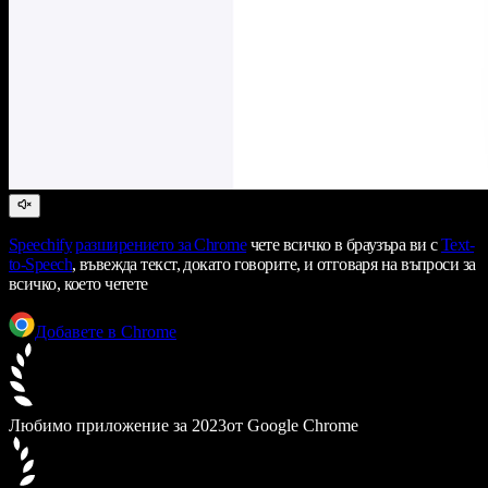
Speechify
разширението за Chrome
чете всичко в браузъра ви с
Text-
to-Speech
, въвежда текст, докато говорите, и отговаря на въпроси за
всичко, което четете
Добавете в Chrome
Любимо приложение за 2023
от Google Chrome