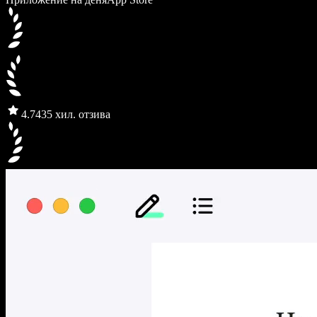
4.7
435 хил. отзива