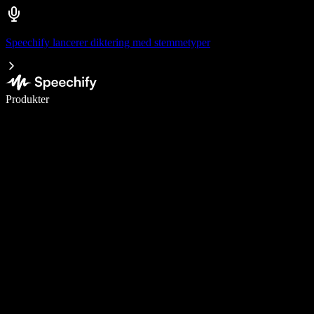
Speechify lancerer diktering med stemmetyper
Skriv 5× hurtigere med stemmeskrivning
Produkter
Læs mere