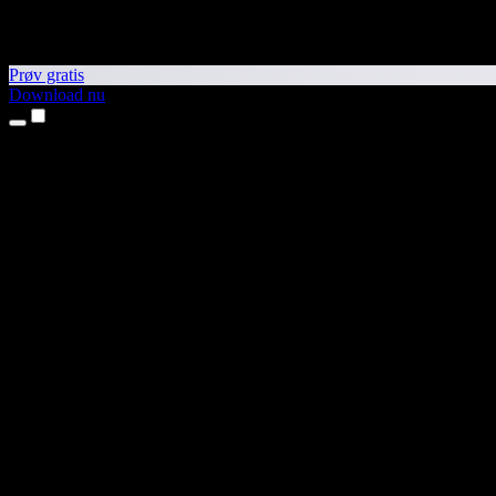
Prøv gratis
Download nu
Produkter
Tekst til tale
iPhone- og iPad-apps
Android-app
Chrome-udvidelse
Edge-udvidelse
Webapp
Mac-app
Windows-app