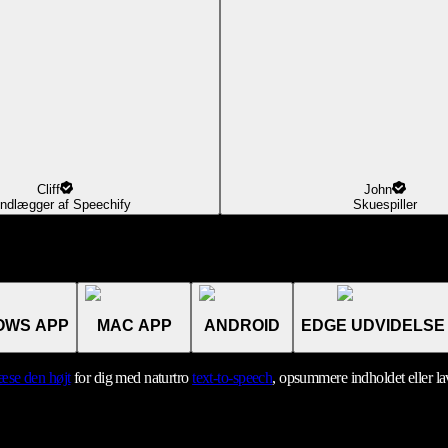
Cliff
John
ndlægger af Speechify
Skuespiller
OWS APP
MAC APP
ANDROID
EDGE UDVIDELSE
læse den højt
for dig med naturtro
text-to-speech
, opsummere indholdet eller l