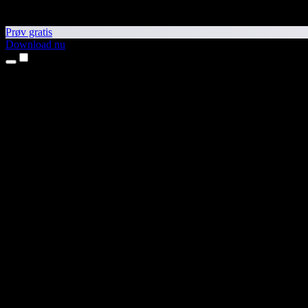
Prøv gratis
Download nu
Produkter
Tekst til tale
iPhone- og iPad-apps
Android-app
Chrome-udvidelse
Edge-udvidelse
Webapp
Mac-app
Windows-app
AI-stemmegenerator
Voice Over
Dubbing
Stemmekloning