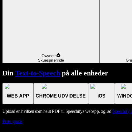
Gwyneth
Skuespillerinde
Gru
Din
Text-to-Speech
på alle enheder
WEB APP
CHROME UDVIDELSE
iOS
WIND
Upload en hvilken som helst PDF til Speechifys webapp, og lad
Speechify
Prøv gratis