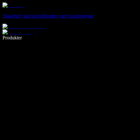
Speechify lancerer diktering med stemmetyper
Skriv 5× hurtigere med stemmeskrivning
Produkter
Læs mere