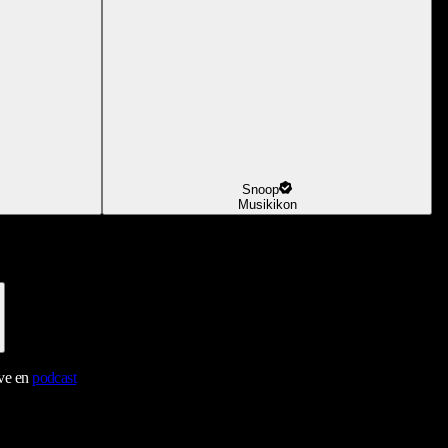
Snoop
Musikikon
ave en
podcast