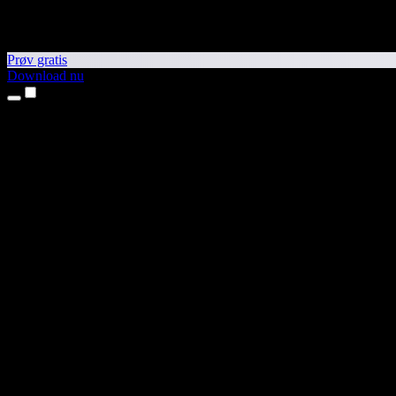
Prøv gratis
Download nu
Produkter
Tekst til tale
iPhone- og iPad-apps
Android-app
Chrome-udvidelse
Edge-udvidelse
Webapp
Mac-app
Windows-app