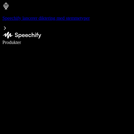
Speechify lancerer diktering med stemmetyper
Skriv 5× hurtigere med stemmeskrivning
Produkter
Læs mere