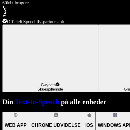
60M+ brugere
Officielt Speechify-partnerskab
Gwyneth
Skuespillerinde
Gru
Din
Text-to-Speech
på alle enheder
WEB APP
CHROME UDVIDELSE
iOS
WINDOWS AP