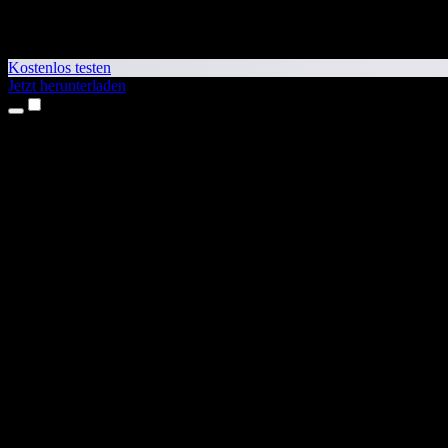
Kostenlos testen
Jetzt herunterladen
Produkte
Texte vorlesen lassen
iPhone- & iPad-Apps
Android-App
Chrome-Erweiterung
Edge-Erweiterung
Web-App
Mac-App
Windows-App