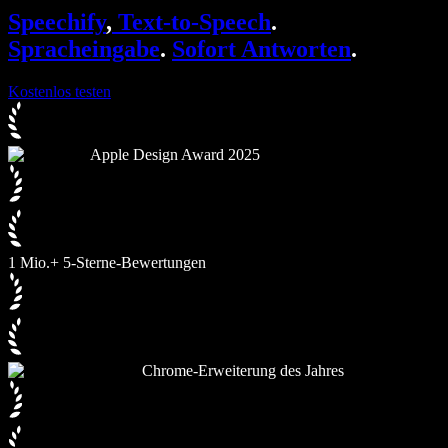
SIMBA Voice Agents
Speechify
,
Text-to-Speech
.
Speechify für Entwickler
Spracheingabe
.
Sofort Antworten
.
Kostenlos testen
Apple Design Award 2025
1 Mio.+ 5-Sterne-Bewertungen
Chrome-Erweiterung des Jahres