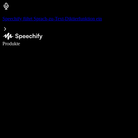
Speechify führt Sprach-zu-Text-Diktierfunktion ein
5× schneller schreiben mit Spracheingabe
Produkte
Mehr erfahren