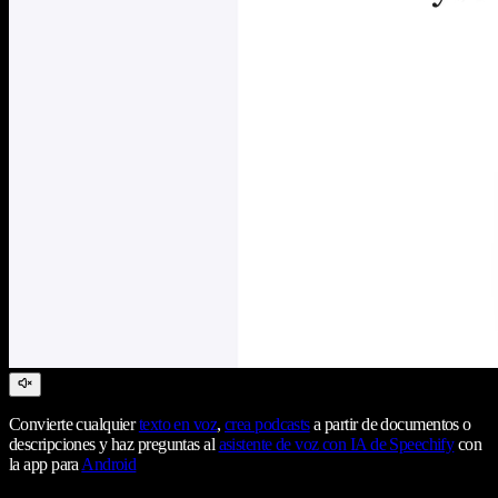
Convierte cualquier
texto en voz
,
crea podcasts
a partir de documentos o
descripciones y haz preguntas al
asistente de voz con IA de Speechify
con
la app para
Android