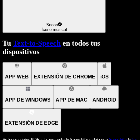
Snoop
Ícono musical
Tu
Text-to-Speech
en todos tus
dispositivos
APP WEB
EXTENSIÓN DE CHROME
iOS
APP DE WINDOWS
APP DE MAC
ANDROID
EXTENSIÓN DE EDGE
Sube cualquier PDF a la app web de Speechify y deja que
Speechify
lo
lea