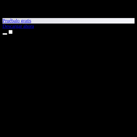
Pruébalo gratis
Descargar ahora
Productos
Texto a voz
App para iPhone y iPad
App para Android
Extensión para Chrome
Extensión para Edge
Aplicación web
App para Mac