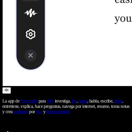
La app de
Speechify
para
iOS
investiga,
lee
,
narra
, habla, escribe,
dicta
,
entretiene, explica, hace preguntas, navega por internet, resume, toma notas
y crea
podcasts
por
voz
y
text-to-speech