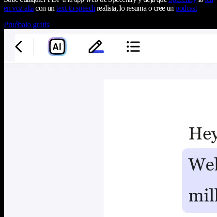
en voz alta
con un
text-to-speech
realista, lo resuma o cree un
podcast
Pruébalo gratis