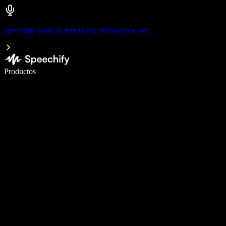
Speechify lanza la función de dictado por voz
Escribe 5× más rápido con dictado por voz
Productos
Más información