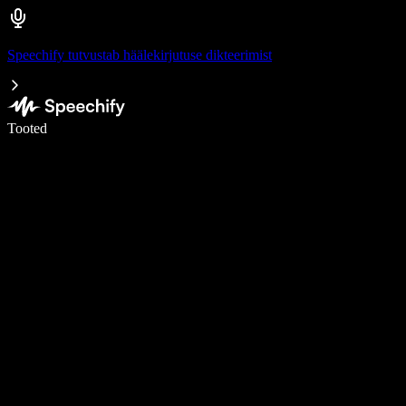
Speechify tutvustab häälekirjutuse dikteerimist
Kirjuta häälega 5× kiiremini
Tooted
Loe lähemalt