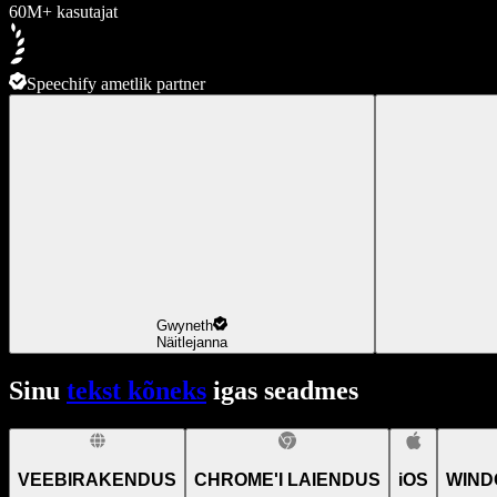
60M+ kasutajat
Speechify ametlik partner
Gwyneth
Näitlejanna
Sinu
tekst kõneks
igas seadmes
VEEBIRAKENDUS
CHROME'I LAIENDUS
iOS
WIND