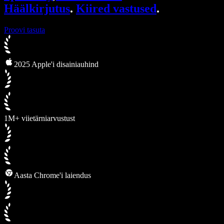
Häälkirjutus
.
Kiired vastused
.
Proovi tasuta
2025 Apple'i disainiauhind
1M+ viietärniarvustust
Aasta Chrome'i laiendus