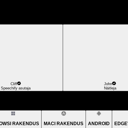
Cliff
John
Speechify asutaja
Näitleja
OWSI RAKENDUS
MACI RAKENDUS
ANDROID
EDGE'