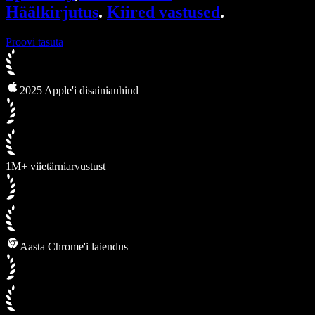
Häälkirjutus
.
Kiired vastused
.
Proovi tasuta
2025 Apple'i disainiauhind
1M+ viietärniarvustust
Aasta Chrome'i laiendus