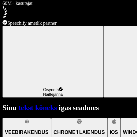
60M+ kasutajat
Speechify ametlik partner
Gwyneth
Näitlejanna
Sinu
tekst kõneks
igas seadmes
VEEBIRAKENDUS
CHROME'I LAIENDUS
iOS
WIND