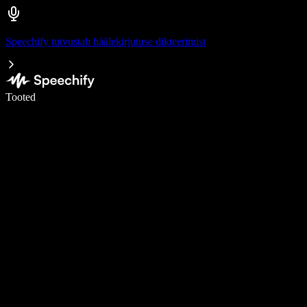
Speechify tutvustab häälekirjutuse dikteerimist
Kirjuta häälega 5× kiiremini
Tooted
Loe lähemalt