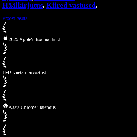
Häälkirjutus
.
Kiired vastused
.
Proovi tasuta
2025 Apple'i disainiauhind
1M+ viietärniarvustust
Aasta Chrome'i laiendus