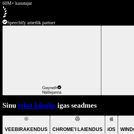
60M+ kasutajat
Speechify ametlik partner
Gwyneth
Näitlejanna
Sinu
tekst kõneks
igas seadmes
VEEBIRAKENDUS
CHROME'I LAIENDUS
iOS
WIND