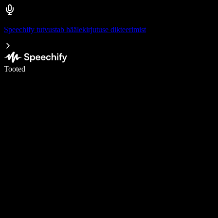
Speechify tutvustab häälekirjutuse dikteerimist
Kirjuta häälega 5× kiiremini
Tooted
Loe lähemalt