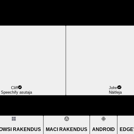
Cliff
John
Speechify asutaja
Näitleja
OWSI RAKENDUS
MACI RAKENDUS
ANDROID
EDGE'