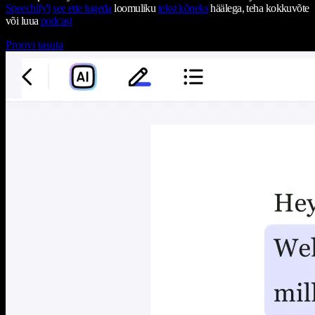
Speechify'l
see ette lugeda
loomuliku
tekst kõneks
häälega, teha kokkuvõte
või luua
podcast
Proovi tasuta