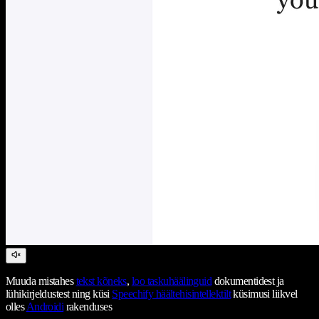
Muuda mistahes
tekst kõneks
,
loo taskuhäälinguid
dokumentidest ja
lühikirjeldustest ning küsi
Speechify häältehisintellektilt
küsimusi liikvel
olles
Androidi
rakenduses