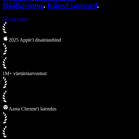
Häälkirjutus
.
Kiired vastused
.
Proovi tasuta
2025 Apple'i disainiauhind
1M+ viietärniarvustust
Aasta Chrome'i laiendus