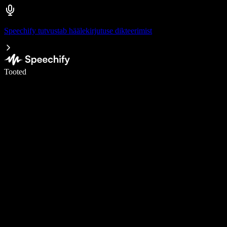
Speechify tutvustab häälekirjutuse dikteerimist
Kirjuta häälega 5× kiiremini
Tooted
Loe lähemalt