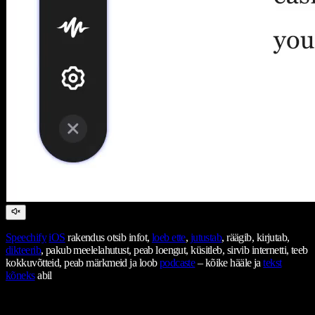
Speechify
iOS
rakendus otsib infot,
loeb ette
,
jutustab
, räägib, kirjutab,
dikteerib
, pakub meelelahutust, peab loengut, küsitleb, sirvib internetti, teeb
kokkuvõtteid, peab märkmeid ja loob
podcaste
– kõike hääle ja
tekst
kõneks
abil