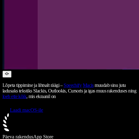
Lõpeta tippimine ja lihtsalt räägi –
Speechify
Macis
muudab sinu jutu
ladusaks tekstiks Slackis, Outlookis, Cursoris ja igas muus rakenduses ning
loeb ette kõik
, mis ekraanil on
Laadi macOS-ile
Päeva rakendus
App Store