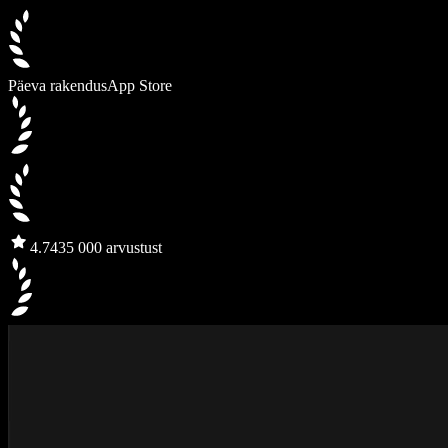
Päeva rakendus
App Store
4.7
435 000 arvustust