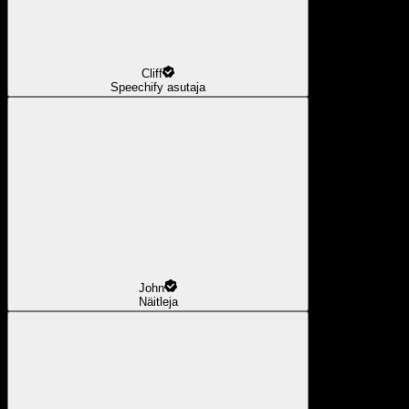
Cliff
Speechify asutaja
John
Näitleja