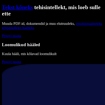
Tekst kõneks
tehisintellekt, mis loeb sulle
ette
Muuda PDF-id, dokumendid ja muu elutruudeks,
emotsionaalseteks
tehisintellekti häälteks
Proovi tasuta
Loomulikud hääled
Kuula hääli, mis kõlavad loomulikult
Proovi tasuta