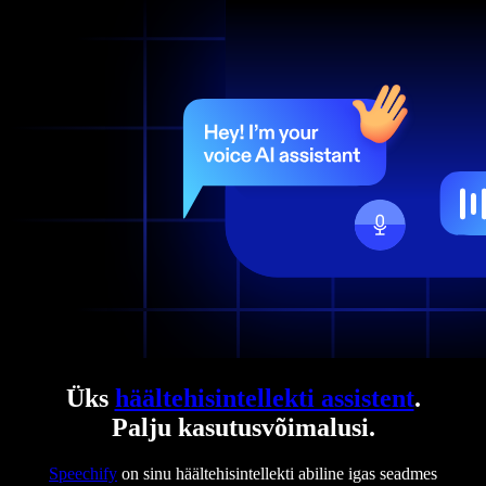
Üks
häältehisintellekti assistent
.
Palju kasutusvõimalusi.
Speechify
on sinu häältehisintellekti abiline igas seadmes