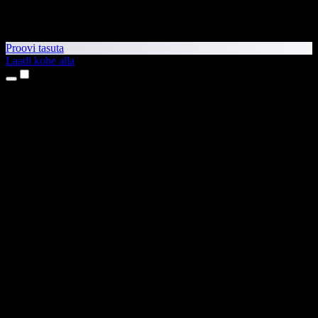
Proovi tasuta
Laadi kohe alla
Tooted
Tekst kõneks
iPhone’i ja iPadi rakendused
Androidi rakendus
Chrome’i laiendus
Edge’i laiendus
Veebirakendus
Maci rakendus
Windowsi rakendus