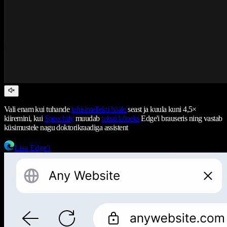
Vali enam kui tuhande
tehisintellekti hääle
seast ja kuula kuni 4,5×
kiiremini, kui
Speechify
muudab
teksti kõneks
Edge'i brauseris ning vastab
küsimustele nagu doktorikraadiga assistent
Lisa Edge'i