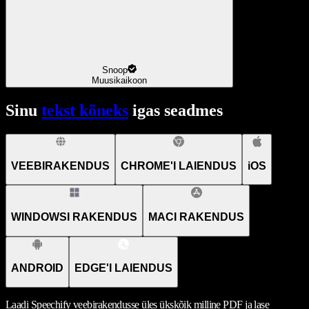
Snoop
Muusikaikoon
Sinu
tekst kõneks
igas seadmes
VEEBIRAKENDUS
CHROME'I LAIENDUS
iOS
WINDOWSI RAKENDUS
MACI RAKENDUS
ANDROID
EDGE'I LAIENDUS
Laadi Speechify veebirakendusse üles ükskõik milline PDF ja lase