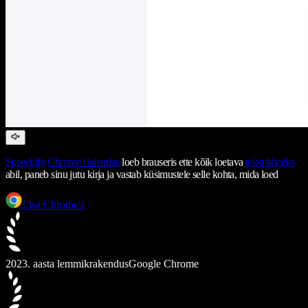
Speechify
Chrome'i laiendus
loeb brauseris ette kõik loetava
tekst kõneks
abil, paneb sinu jutu kirja ja vastab küsimustele selle kohta, mida loed
Lisa Chrome'i
2023. aasta lemmikrakendus
Google Chrome