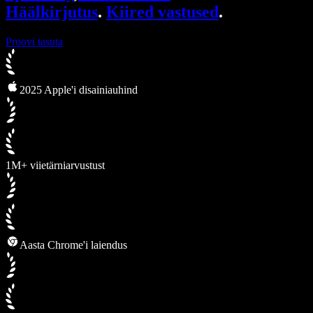
Häälkirjutus
.
Kiired vastused
.
Proovi tasuta
2025 Apple'i disainiauhind
1M+ viietärniarvustust
Aasta Chrome'i laiendus