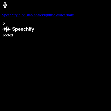
Speechify tutvustab häälekirjutuse dikteerimist
Kirjuta häälega 5× kiiremini
Tooted
Loe lähemalt