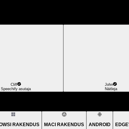
Cliff
John
Speechify asutaja
Näitleja
OWSI RAKENDUS
MACI RAKENDUS
ANDROID
EDGE'