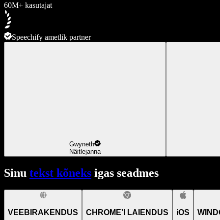
60M+ kasutajat
Speechify ametlik partner
Gwyneth
Näitlejanna
Sinu
tekst kõneks
igas seadmes
VEEBIRAKENDUS
CHROME'I LAIENDUS
iOS
WIND