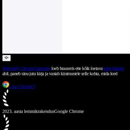
Speechify
Chrome'i laiendus
loeb brauseris ette kõik loetava
tekst kõneks
abil, paneb sinu jutu kirja ja vastab küsimustele selle kohta, mida loed
Lisa Chrome'i
2023. aasta lemmikrakendus
Google Chrome