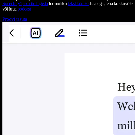
Speechify'l
see ette lugeda
loomuliku
tekst kõneks
häälega, teha kokkuvõte
või luua
podcast
Proovi tasuta