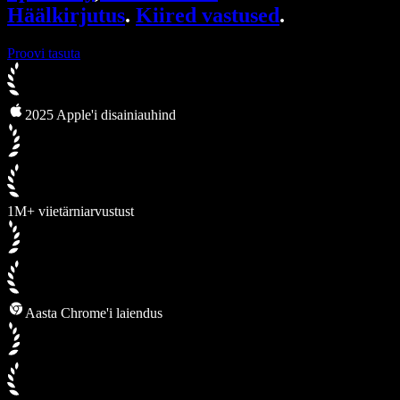
Häälkirjutus
.
Kiired vastused
.
Proovi tasuta
2025 Apple'i disainiauhind
1M+ viietärniarvustust
Aasta Chrome'i laiendus