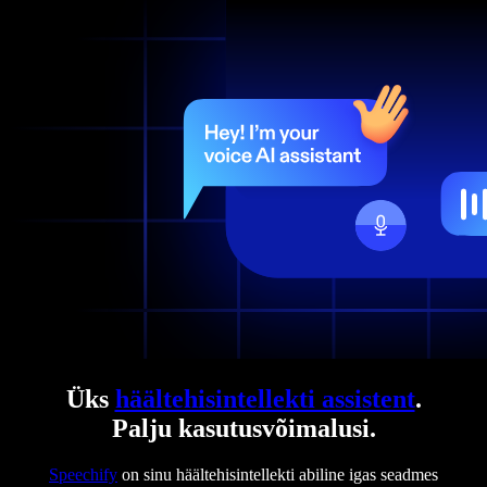
Üks
häältehisintellekti assistent
.
Palju kasutusvõimalusi.
Speechify
on sinu häältehisintellekti abiline igas seadmes