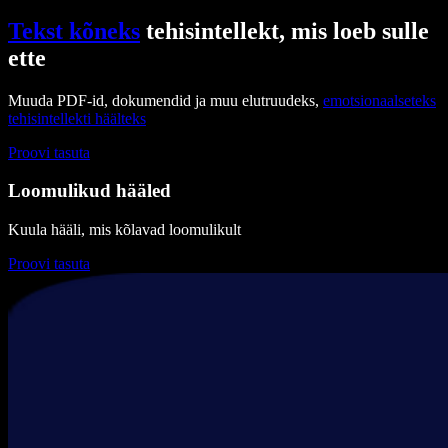
Tekst kõneks
tehisintellekt, mis loeb sulle
ette
Muuda PDF-id, dokumendid ja muu elutruudeks,
emotsionaalseteks
tehisintellekti häälteks
Proovi tasuta
Loomulikud hääled
Kuula hääli, mis kõlavad loomulikult
Proovi tasuta