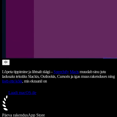
Lõpeta tippimine ja lihtsalt räägi –
Speechify
Macis
muudab sinu jutu
ladusaks tekstiks Slackis, Outlookis, Cursoris ja igas muus rakenduses ning
loeb ette kõik
, mis ekraanil on
Laadi macOS-ile
Päeva rakendus
App Store