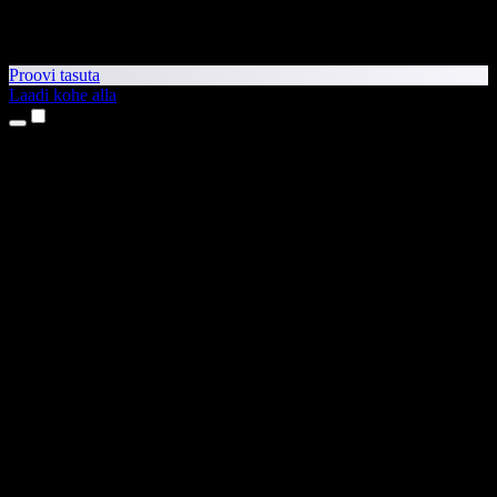
Proovi tasuta
Laadi kohe alla
Tooted
Tekst kõneks
iPhone’i ja iPadi rakendused
Androidi rakendus
Chrome’i laiendus
Edge’i laiendus
Veebirakendus
Maci rakendus
Windowsi rakendus