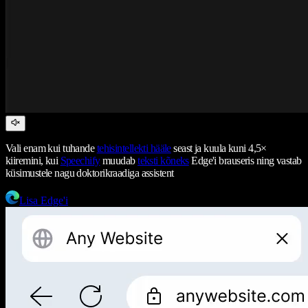
Vali enam kui tuhande
tehisintellekti hääle
seast ja kuula kuni 4,5×
kiiremini, kui
Speechify
muudab
teksti kõneks
Edge'i brauseris ning vastab
küsimustele nagu doktorikraadiga assistent
Lisa Edge'i