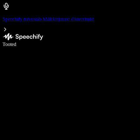
Speechify tutvustab häälekirjutuse dikteerimist
Kirjuta häälega 5× kiiremini
Tooted
Loe lähemalt