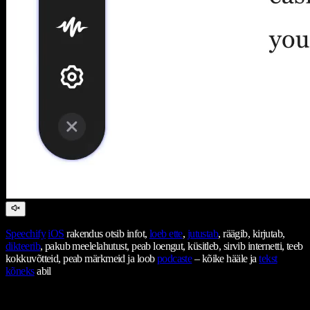
Speechify
iOS
rakendus otsib infot,
loeb ette
,
jutustab
, räägib, kirjutab,
dikteerib
, pakub meelelahutust, peab loengut, küsitleb, sirvib internetti, teeb
kokkuvõtteid, peab märkmeid ja loob
podcaste
– kõike hääle ja
tekst
kõneks
abil