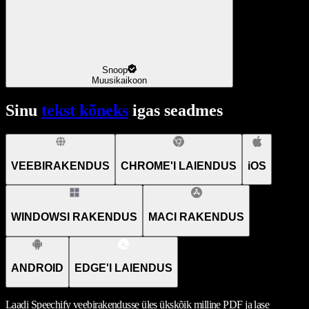
Snoop
Muusikaikoon
Sinu
tekst kõneks
igas seadmes
VEEBIRAKENDUS
CHROME'I LAIENDUS
iOS
WINDOWSI RAKENDUS
MACI RAKENDUS
ANDROID
EDGE'I LAIENDUS
Laadi Speechify veebirakendusse üles ükskõik milline PDF ja lase