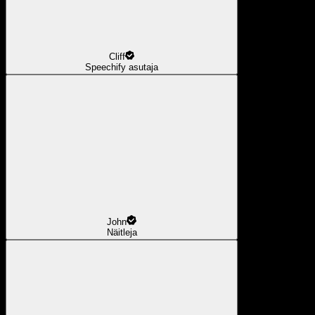
Cliff
Speechify asutaja
John
Näitleja