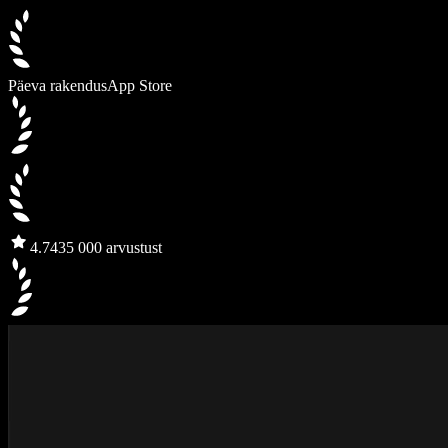
Päeva rakendus
App Store
4.7
435 000 arvustust