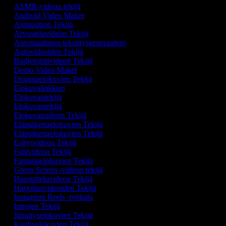
ASMR-videon tekijä
Android Video Maker
Animaation Tekijä
Arvosteluvideon Tekijä
Automaattinen tekstitysgeneraattori
Autovideoiden Tekijä
Budjetointivideon Tekijä
Demo Video Maker
Draamaelokuvien Tekijä
Elokuvaleikkuri
Elokuvantekijä
Elokuvantekijä
Elokuvatrailerin Tekijä
Elämäkertaelokuvien Tekijä
Elämäkertaelokuvien Tekijä
Esitysvideon Tekijä
Fanivideon Tekijä
Fantasiaelokuvien Tekijä
Green Screen -videon tekijä
Haastatteluvideon Tekijä
Harjoitusvideoiden Tekijä
Instagram Reels -työkalu
Introjen Tekijä
Jännityselokuvien Tekijä
Kauhuelokuvien Tekijä