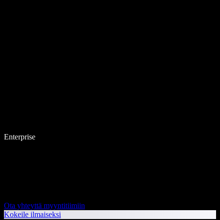
Enterprise
Ota yhteyttä myyntitiimiin
Kokeile ilmaiseksi