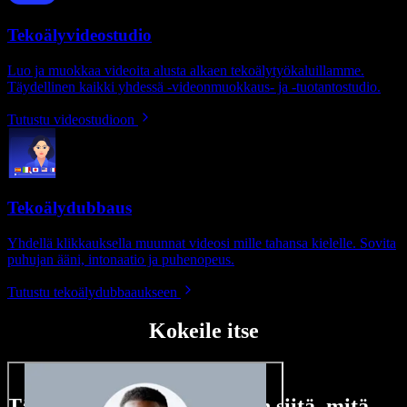
Tekoälyvideostudio
Luo ja muokkaa videoita alusta alkaen tekoälytyökaluillamme.
Täydellinen kaikki yhdessä -videonmuokkaus- ja -tuotantostudio.
Tutustu videostudioon
Tekoälydubbaus
Yhdellä klikkauksella muunnat videosi mille tahansa kielelle. Sovita
puhujan ääni, intonaatio ja puhenopeus.
Tutustu tekoälydubbaaukseen
Kokeile itse
Tässä vain pieni maistiainen siitä, mitä