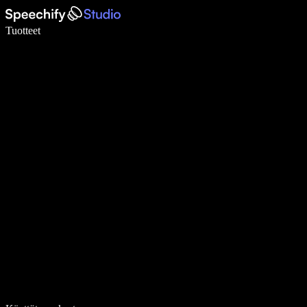
Kirjoita 5× nopeammin puheentunnistuksen avulla
Tuotteet
Lue lisää