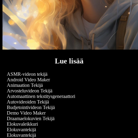
Lue lisää
ASMR-videon tekijä
Android Video Maker
Animaation Tekijä
Arvosteluvideon Tekijä
Automaattinen tekstitysgeneraattori
Autovideoiden Tekijä
Budjetointivideon Tekijä
Demo Video Maker
Draamaelokuvien Tekijä
Elokuvaleikkuri
Elokuvantekijä
Elokuvantekijä