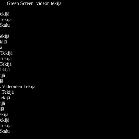
Green Screen -videon tekijä
Tekijä
 Tekijä
yökalu
Tekijä
ekijä
ijä
n Tekijä
 Tekijä
 Tekijä
Tekijä
kijä
ijä
s Videoiden Tekijä
n Tekijä
Tekijä
kijä
kijä
Tekijä
Tekijä
 Tekijä
yökalu