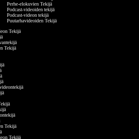
Perhe-elokuvien Tekijä
Podcast-videoiden tekijä
Podcast-videon tekijä
Puutarhavideoiden Tekijä
ideon Tekijä
ijä
vantekijä
den Tekijä
ä
kijä
ijä
ijä
ijä
 videontekijä
kijä
ä
 Tekijä
ekijä
deontekijä
jä
den Tekijä
ijä
ideon Tekijä