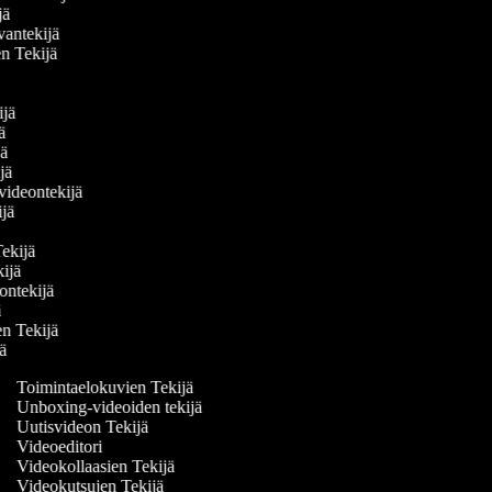
ijä
vantekijä
den Tekijä
ä
kijä
ijä
ijä
ijä
 videontekijä
kijä
ä
 Tekijä
ekijä
deontekijä
jä
den Tekijä
ijä
Toimintaelokuvien Tekijä
Unboxing-videoiden tekijä
Uutisvideon Tekijä
Videoeditori
Videokollaasien Tekijä
Videokutsujen Tekijä