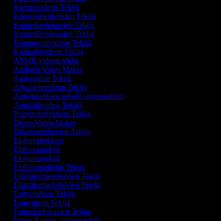
Kierrosvideon Tekijä
Kiinteistövideoiden Tekijä
Komediaelokuvien Tekijä
Komediavideoiden Tekijä
Kommenttivideon Tekijä
Kuntoiluvideon Tekijä
ASMR-videon tekijä
Android Video Maker
Animaation Tekijä
Arvosteluvideon Tekijä
Automaattinen tekstitysgeneraattori
Autovideoiden Tekijä
Budjetointivideon Tekijä
Demo Video Maker
Draamaelokuvien Tekijä
Elokuvaleikkuri
Elokuvantekijä
Elokuvantekijä
Elokuvatrailerin Tekijä
Elämäkertaelokuvien Tekijä
Elämäkertaelokuvien Tekijä
Esitysvideon Tekijä
Fanivideon Tekijä
Fantasiaelokuvien Tekijä
Green Screen -videon tekijä