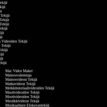
Tekijä
ekijä
ijä
n Tekijä
 Tekijä
 Tekijä
Tekijä
kijä
ijä
s Videoiden Tekijä
n Tekijä
Tekijä
kijä
kijä
Tekijä
Mac Video Maker
Mainosvalmistaja
Mainosvideon Tekijä
Matkavideon Tekijä
Meikkitutoriaalivideoiden Tekijä
Muotivideoiden Tekijä
Muotivideoiden Tekijä
Musiikkivideon Tekijä
Musikaalinen Elokuvantekijä