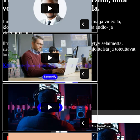
voit tehdä Speechify Studiolla.
Luo kertojaääniä, lisää rojaltivapaita kuvia, ääniä ja videoita,
kloonaa äänesi — ja tee täydellisiä, vaikuttavia audio- ja
videoprojekteja.
Ilman jyrkkää oppimiskäyrää ja kun kaikki löytyy selaimesta,
sisällöntuottajat pääsevät eroon perinteisistä rajoitteista ja toteuttavat
luovat ideansa.
Käynnistä Studio