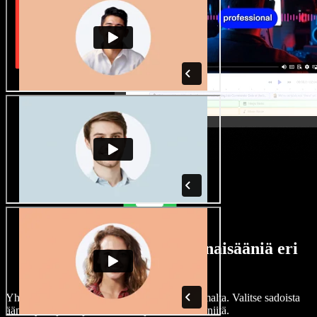
Laaja valikoima mies- ja naisääniä eri
aksenteilla
Yhdenkään projektin ei tarvitse kuulostaa samalta. Valitse sadoista
ääninäyttelijöistä ja aksenteista ja hienosäädä niitä.