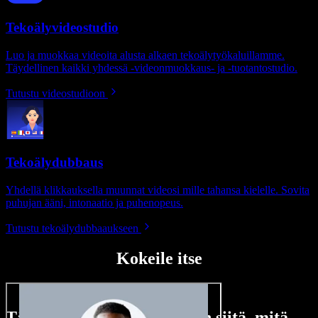
Tekoälyvideostudio
Luo ja muokkaa videoita alusta alkaen tekoälytyökaluillamme.
Täydellinen kaikki yhdessä -videonmuokkaus- ja -tuotantostudio.
Tutustu videostudioon
Tekoälydubbaus
Yhdellä klikkauksella muunnat videosi mille tahansa kielelle. Sovita
puhujan ääni, intonaatio ja puhenopeus.
Tutustu tekoälydubbaaukseen
Kokeile itse
Tässä vain pieni maistiainen siitä, mitä