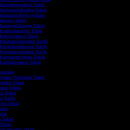
Haastatteluvideon Tekijä
Harjoitusvideoiden Tekijä
Instagram Reels -työkalu
Introjen Tekijä
Jännityselokuvien Tekijä
Kauhuelokuvien Tekijä
Kierrosvideon Tekijä
Kiinteistövideoiden Tekijä
Komediaelokuvien Tekijä
Komediavideoiden Tekijä
Kommenttivideon Tekijä
Kuntoiluvideon Tekijä
eontekijä
astaus Videoiden Tekijä
eoiden Tekijä
oiden Tekijä
en Tekijä
on Tekijä
vien Tekijä
Maker
staja
n Tekijä
 Tekijä
aalivideoiden Tekijä