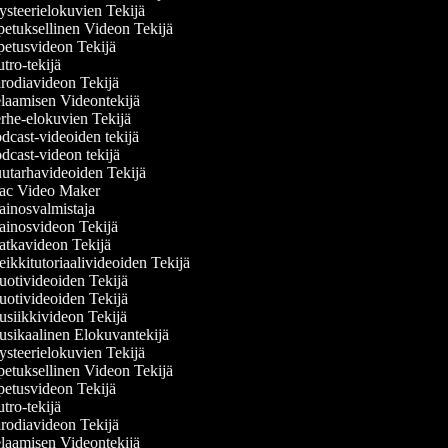
steerielokuvien Tekijä
etuksellinen Videon Tekijä
etusvideon Tekijä
ro-tekijä
rodiavideon Tekijä
laamisen Videontekijä
rhe-elokuvien Tekijä
cast-videoiden tekijä
cast-videon tekijä
utarhavideoiden Tekijä
c Video Maker
inosvalmistaja
inosvideon Tekijä
tkavideon Tekijä
kkitutoriaalivideoiden Tekijä
otivideoiden Tekijä
otivideoiden Tekijä
siikkivideon Tekijä
sikaalinen Elokuvantekijä
steerielokuvien Tekijä
etuksellinen Videon Tekijä
etusvideon Tekijä
ro-tekijä
rodiavideon Tekijä
laamisen Videontekijä