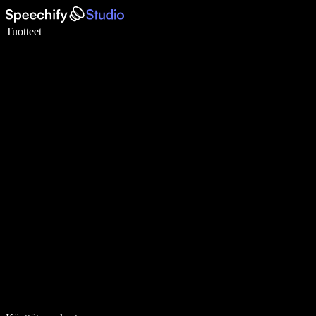
Kirjoita 5× nopeammin puheentunnistuksen avulla
Tuotteet
Lue lisää