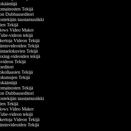
kääntäjä
mainosten Tekijä
n Dubbauseditori
ntekijän taustamusiikki
en Tekijä
ows Video Maker
be-videon tekijä
ertoja Videon Tekijä
misvideoiden Tekijä
ntaelokuvien Tekijä
ing-videoiden tekijä
videon Tekijä
editori
kollaasien Tekijä
kutsujen Tekijä
kääntäjä
mainosten Tekijä
n Dubbauseditori
ntekijän taustamusiikki
en Tekijä
ows Video Maker
be-videon tekijä
ertoja Videon Tekijä
misvideoiden Tekijä