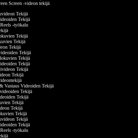
een Screen -videon tekijä
eluvideon Tekijä
svideoiden Tekijä
m Reels -työkalu
Tekijä
elokuvien Tekijä
kuvien Tekijä
ideon Tekijä
övideoiden Tekijä
lokuvien Tekijä
ideoiden Tekijä
ivideon Tekijä
videon Tekijä
videontekijä
& Vastaus Videoiden Tekijä
videoiden Tekijä
ideoiden Tekijä
kuvien Tekijä
videon Tekijä
okuvien Tekijä
eluvideon Tekijä
svideoiden Tekijä
m Reels -työkalu
Tekijä