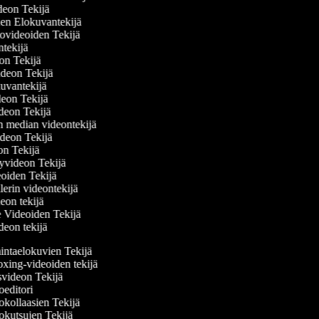
ideon Tekijä
nen Elokuvantekijä
ttovideoiden Tekijä
antekijä
deon Tekijä
videon Tekijä
okuvantekijä
ideon Tekijä
videon Tekijä
en median videontekijä
videon Tekijä
eon Tekijä
elyvideon Tekijä
deoiden Tekijä
ailerin videontekijä
deon tekijä
se Videoiden Tekijä
ideon tekijä
ntaelokuvien Tekijä
ing-videoiden tekijä
videon Tekijä
editori
kollaasien Tekijä
kutsujen Tekijä