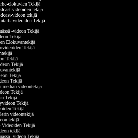
rhe-elokuvien Tekijä
cast-videoiden tekijä
cast-videon tekijä
utarhavideoiden Tekijä
ämässä -videon Tekijä
ideon Tekijä
nen Elokuvantekijä
ttovideoiden Tekijä
antekijä
deon Tekijä
videon Tekijä
okuvantekijä
ideon Tekijä
videon Tekijä
en median videontekijä
videon Tekijä
eon Tekijä
elyvideon Tekijä
deoiden Tekijä
ailerin videontekijä
deon tekijä
se Videoiden Tekijä
ideon tekijä
ämässä -videon Tekijä