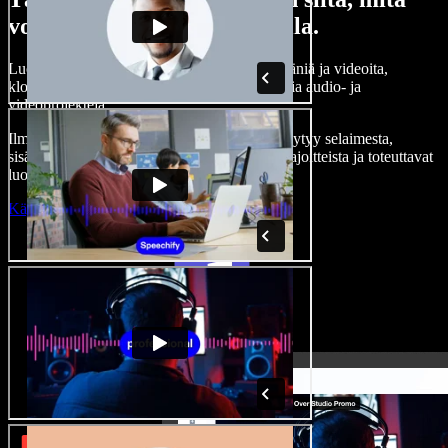
voit tehdä Speechify Studiolla.
Luo kertojaääniä, lisää rojaltivapaita kuvia, ääniä ja videoita,
kloonaa äänesi — ja tee täydellisiä, vaikuttavia audio- ja
videoprojekteja.
Ilman jyrkkää oppimiskäyrää ja kun kaikki löytyy selaimesta,
sisällöntuottajat pääsevät eroon perinteisistä rajoitteista ja toteuttavat
luovat ideansa.
Käynnistä Studio