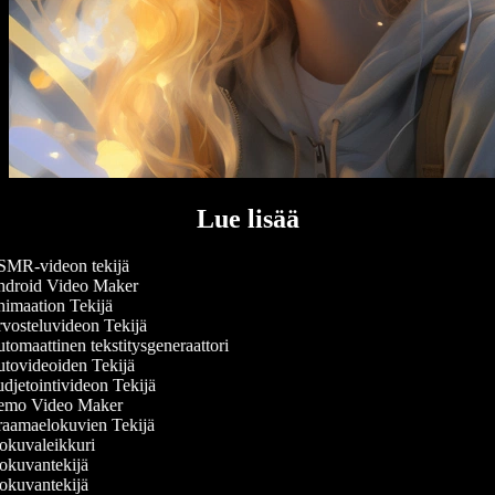
Lue lisää
MR-videon tekijä
droid Video Maker
imaation Tekijä
vosteluvideon Tekijä
omaattinen tekstitysgeneraattori
tovideoiden Tekijä
djetointivideon Tekijä
mo Video Maker
aamaelokuvien Tekijä
okuvaleikkuri
okuvantekijä
okuvantekijä