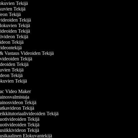
elokuvien Tekijä
kuvien Tekijä
ideon Tekijä
övideoiden Tekijä
lokuvien Tekijä
ideoiden Tekijä
ivideon Tekijä
videon Tekijä
videontekijä
& Vastaus Videoiden Tekijä
videoiden Tekijä
ideoiden Tekijä
kuvien Tekijä
videon Tekijä
okuvien Tekijä
c Video Maker
inosvalmistaja
inosvideon Tekijä
tkavideon Tekijä
kkitutoriaalivideoiden Tekijä
otivideoiden Tekijä
otivideoiden Tekijä
siikkivideon Tekijä
sikaalinen Elokuvantekijä