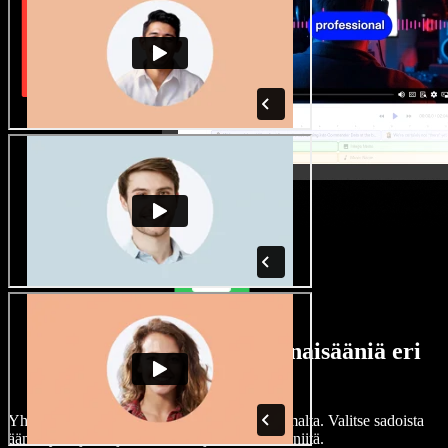
Laaja valikoima mies- ja naisääniä eri
aksenteilla
Yhdenkään projektin ei tarvitse kuulostaa samalta. Valitse sadoista
ääninäyttelijöistä ja aksenteista ja hienosäädä niitä.