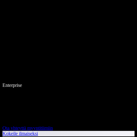
Enterprise
Ota yhteyttä myyntitiimiin
Kokeile ilmaiseksi