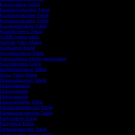
Kierrosvideon Tekijä
Kiinteistövideoiden Tekijä
Komediaelokuvien Tekijä
Komediavideoiden Tekijä
Kommenttivideon Tekijä
Kuntoiluvideon Tekijä
ASMR-videon tekijä
Android Video Maker
Animaation Tekijä
Arvosteluvideon Tekijä
Automaattinen tekstitysgeneraattori
Autovideoiden Tekijä
Budjetointivideon Tekijä
Demo Video Maker
Draamaelokuvien Tekijä
Elokuvaleikkuri
Elokuvantekijä
Elokuvantekijä
Elokuvatrailerin Tekijä
Elämäkertaelokuvien Tekijä
Elämäkertaelokuvien Tekijä
Esitysvideon Tekijä
Fanivideon Tekijä
Fantasiaelokuvien Tekijä
Green Screen -videon tekijä