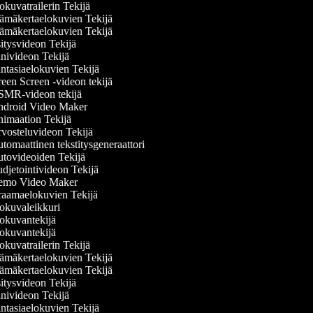
kuvatrailerin Tekijä
ämäkertaelokuvien Tekijä
ämäkertaelokuvien Tekijä
itysvideon Tekijä
nivideon Tekijä
ntasiaelokuvien Tekijä
een Screen -videon tekijä
MR-videon tekijä
droid Video Maker
imaation Tekijä
vosteluvideon Tekijä
omaattinen tekstitysgeneraattori
tovideoiden Tekijä
djetointivideon Tekijä
mo Video Maker
aamaelokuvien Tekijä
okuvaleikkuri
okuvantekijä
okuvantekijä
kuvatrailerin Tekijä
ämäkertaelokuvien Tekijä
ämäkertaelokuvien Tekijä
itysvideon Tekijä
nivideon Tekijä
ntasiaelokuvien Tekijä