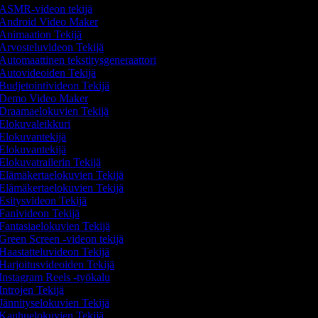
ASMR-videon tekijä
Android Video Maker
Animaation Tekijä
Arvosteluvideon Tekijä
Automaattinen tekstitysgeneraattori
Autovideoiden Tekijä
Budjetointivideon Tekijä
Demo Video Maker
Draamaelokuvien Tekijä
Elokuvaleikkuri
Elokuvantekijä
Elokuvantekijä
Elokuvatrailerin Tekijä
Elämäkertaelokuvien Tekijä
Elämäkertaelokuvien Tekijä
Esitysvideon Tekijä
Fanivideon Tekijä
Fantasiaelokuvien Tekijä
Green Screen -videon tekijä
Haastatteluvideon Tekijä
Harjoitusvideoiden Tekijä
Instagram Reels -työkalu
Introjen Tekijä
Jännityselokuvien Tekijä
Kauhuelokuvien Tekijä