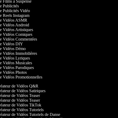
 de Films à Suspense
de Publicités
de Publicités Vidéo
 de Reels Instagram
 de Vidéos ASMR
 de Vidéos Android
de Vidéos Artistiques
 de Vidéos Comiques
 de Vidéos Commentées
 de Vidéos DIY
 de Vidéos Démo
 de Vidéos Immobilières
 de Vidéos Lyriques
 de Vidéos Musicales
 de Vidéos Parodiques
 de Vidéos Photos
 de Vidéos Promotionnelles
éateur de Vidéos Q&R
éateur de Vidéos Satiriques
éateur de Vidéos Teaser
éateur de Vidéos Teaser
éateur de Vidéos TikTok
éateur de Vidéos Tutoriels
éateur de Vidéos Tutoriels de Danse