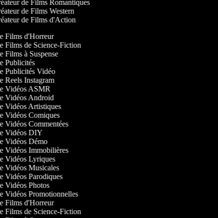
éateur de Films Romantiques
éateur de Films Western
éateur de Films d'Action
de Films d'Horreur
de Films de Science-Fiction
 de Films à Suspense
de Publicités
de Publicités Vidéo
 de Reels Instagram
 de Vidéos ASMR
 de Vidéos Android
de Vidéos Artistiques
 de Vidéos Comiques
 de Vidéos Commentées
 de Vidéos DIY
 de Vidéos Démo
 de Vidéos Immobilières
 de Vidéos Lyriques
 de Vidéos Musicales
 de Vidéos Parodiques
 de Vidéos Photos
 de Vidéos Promotionnelles
de Films d'Horreur
de Films de Science-Fiction