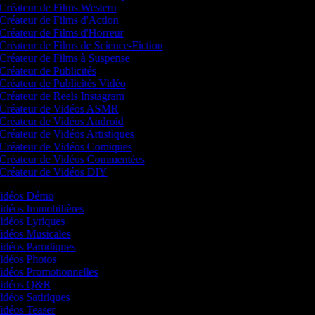
Créateur de Films Western
Créateur de Films d'Action
Créateur de Films d'Horreur
Créateur de Films de Science-Fiction
Créateur de Films à Suspense
Créateur de Publicités
Créateur de Publicités Vidéo
Créateur de Reels Instagram
Créateur de Vidéos ASMR
Créateur de Vidéos Android
Créateur de Vidéos Artistiques
Créateur de Vidéos Comiques
Créateur de Vidéos Commentées
Créateur de Vidéos DIY
 Vidéos Démo
Vidéos Immobilières
Vidéos Lyriques
Vidéos Musicales
Vidéos Parodiques
Vidéos Photos
Vidéos Promotionnelles
 Vidéos Q&R
Vidéos Satiriques
Vidéos Teaser