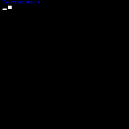
Essayer gratuitement
Produits
Synthèse vocale
Apps iPhone et iPad
App Android
Extension Chrome
Extension Edge
Application web
App Mac
App Windows
Générateur de voix IA
Voix off
Doublage
Clonage vocal