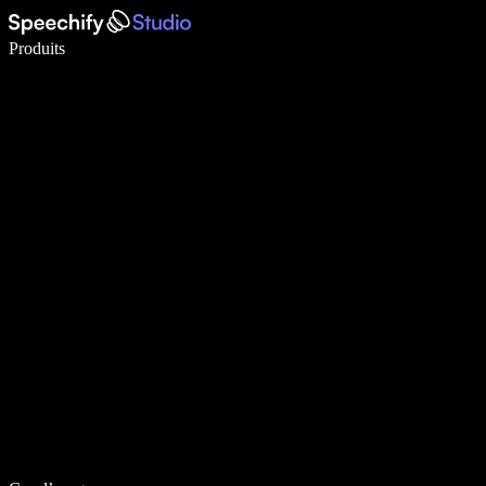
Écrivez 5× plus vite grâce à la dictée vocale
Produits
En savoir plus