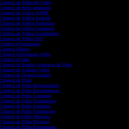
Créateur de Publicités Vidéo
Créateur de Reels Instagram
Créateur de Vidéos ASMR
Créateur de Vidéos Android
Créateur de Vidéos Artistiques
Créateur de Vidéos Comiques
Créateur de Vidéos Commentées
Créateur de Vidéos DIY
Créateur d'Animations
Créateur d'Intros
Créateur d'Invitations Vidéo
Créateur d'Outro
Créateur de Bandes-Annonces de Films
Créateur de Collages Vidéo
Créateur de Dessins Animés
Créateur de Films
Créateur de Films Biographiques
Créateur de Films Biographiques
Créateur de Films Comiques
Créateur de Films Dramatiques
Créateur de Films Familiaux
Créateur de Films Fantastiques
Créateur de Films Musicaux
Créateur de Films Mystères
Créateur de Films Romantiques