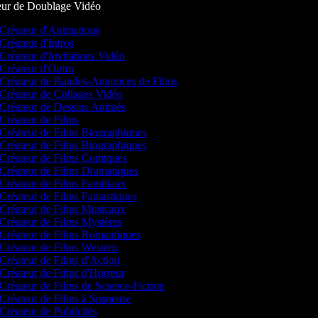
ur de Doublage Vidéo
Créateur d'Animations
Créateur d'Intros
Créateur d'Invitations Vidéo
Créateur d'Outro
Créateur de Bandes-Annonces de Films
Créateur de Collages Vidéo
Créateur de Dessins Animés
Créateur de Films
Créateur de Films Biographiques
Créateur de Films Biographiques
Créateur de Films Comiques
Créateur de Films Dramatiques
Créateur de Films Familiaux
Créateur de Films Fantastiques
Créateur de Films Musicaux
Créateur de Films Mystères
Créateur de Films Romantiques
Créateur de Films Western
Créateur de Films d'Action
Créateur de Films d'Horreur
Créateur de Films de Science-Fiction
Créateur de Films à Suspense
Créateur de Publicités