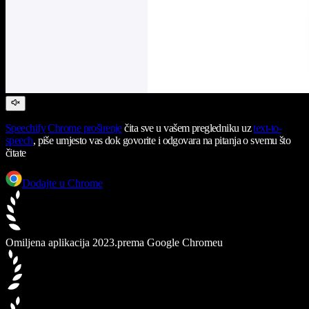
Speechify
Chrome proširenje
čita sve u vašem pregledniku uz
text-to-
speech
, piše umjesto vas dok govorite i odgovara na pitanja o svemu što
čitate
Dodajte u Chrome
Omiljena aplikacija 2023.
prema Google Chromeu