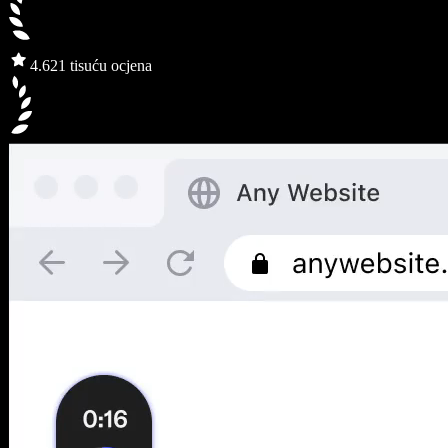
4.6
21 tisuću ocjena