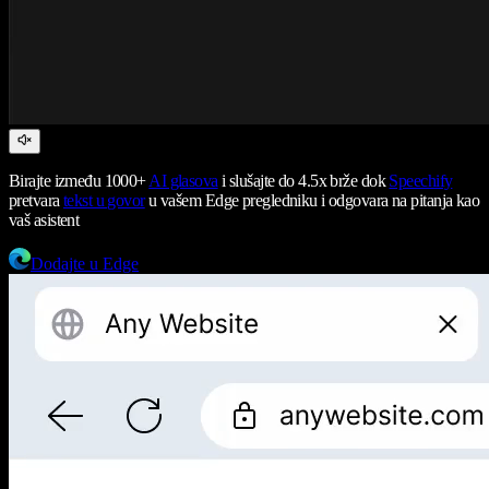
Birajte između 1000+
AI glasova
i slušajte do 4.5x brže dok
Speechify
pretvara
tekst u govor
u vašem Edge pregledniku i odgovara na pitanja kao
vaš asistent
Dodajte u Edge