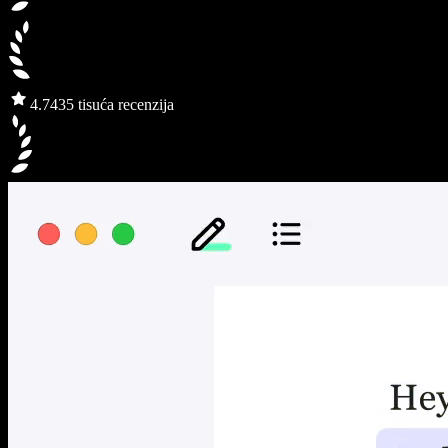
4.7
435 tisuća recenzija