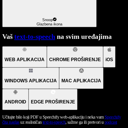
Snoop
Glazbena ikona
Vaš
text-to-speech
na svim uređajima
WEB APLIKACIJA
CHROME PROŠIRENJE
iOS
WINDOWS APLIKACIJA
MAC APLIKACIJA
ANDROID
EDGE PROŠIRENJE
Učitajte bilo koji PDF u Speechify web-aplikaciju i neka vam
Speechify
čita naglas
uz realističan
text-to-speech
, sažme ga ili pretvori u
podcast