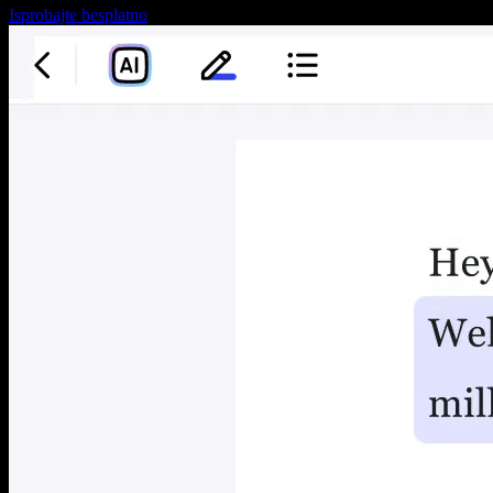
Isprobajte besplatno