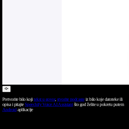
Pretvorite bilo koji
tekst u govor
,
stvorite podcaste
iz bilo koje datoteke ili
opisa i pitajte
Speechify Voice AI Assistant
što god želite u pokretu putem
Android
aplikacije