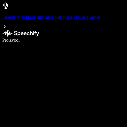
Speechify pokreće diktiranje pomoću glasovnog unosa
Pišite 5× brže uz glasovno diktiranje
Proizvodi
Saznajte više