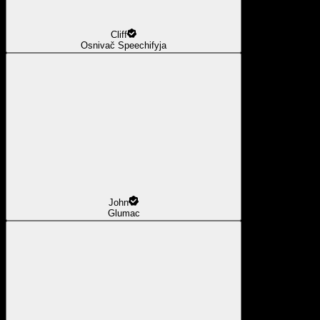
Cliff
Osnivač Speechifyja
John
Glumac