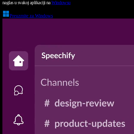
naglas u svakoj aplikaciji na
Windowsu
Preuzmite za Windows