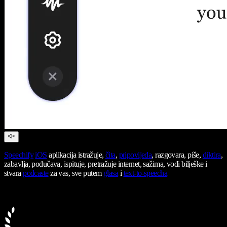
Speechify
iOS
aplikacija istražuje,
čita
,
pripovijeda
, razgovara, piše,
diktira
,
zabavlja, podučava, ispituje, pretražuje internet, sažima, vodi bilješke i
stvara
podcaste
za vas, sve putem
glasa
i
text-to-speecha