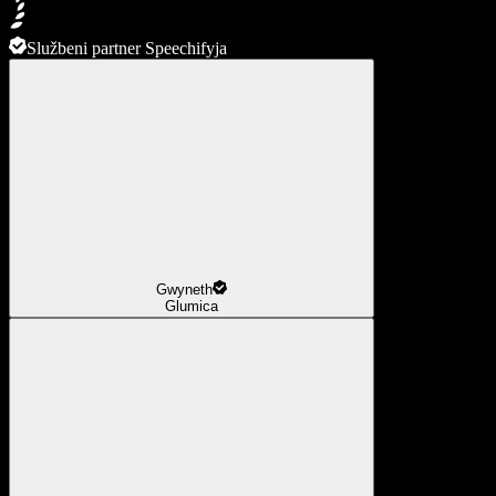
Službeni partner Speechifyja
Gwyneth
Glumica