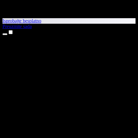
Isprobajte besplatno
Preuzmite sada
Proizvodi
Pretvaranje teksta u govor
Aplikacije za iPhone i iPad
Aplikacija za Android
Proširenje za Chrome
Proširenje za Edge
Web-aplikacija
Aplikacija za Mac
Aplikacija za Windows