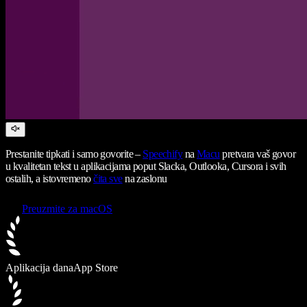
Prestanite tipkati i samo govorite –
Speechify
na
Macu
pretvara vaš govor
u kvalitetan tekst u aplikacijama poput Slacka, Outlooka, Cursora i svih
ostalih, a istovremeno
čita sve
na zaslonu
Preuzmite za macOS
Aplikacija dana
App Store