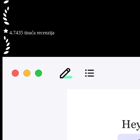
4.7
435 tisuća recenzija