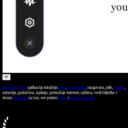
Speechify
iOS
aplikacija istražuje,
čita
,
pripovijeda
, razgovara, piše,
diktira
,
zabavlja, podučava, ispituje, pretražuje internet, sažima, vodi bilješke i
stvara
podcaste
za vas, sve putem
glasa
i
text-to-speecha