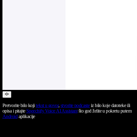
Pretvorite bilo koji
tekst u govor
,
stvorite podcaste
iz bilo koje datoteke ili
opisa i pitajte
Speechify Voice AI Assistant
što god želite u pokretu putem
Android
aplikacije