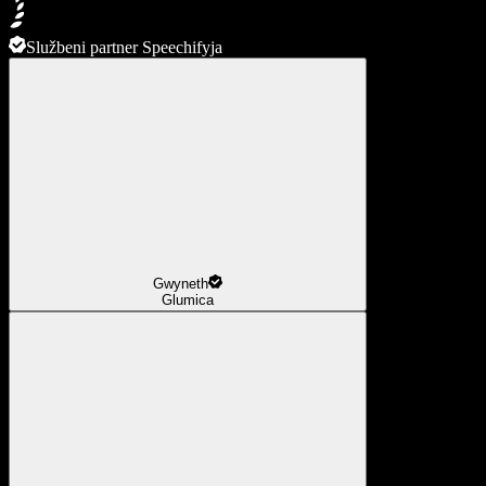
Službeni partner Speechifyja
Gwyneth
Glumica