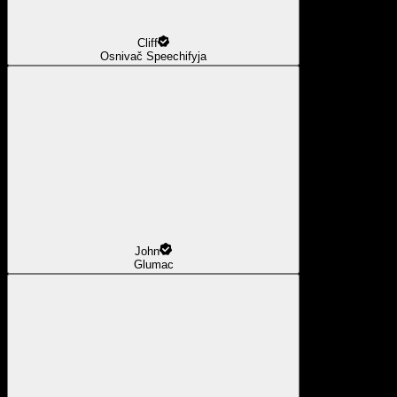
Cliff
Osnivač Speechifyja
John
Glumac