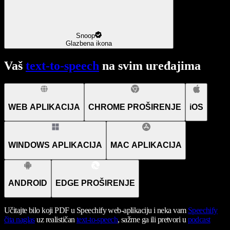
Snoop
Glazbena ikona
Vaš
text-to-speech
na svim uređajima
WEB APLIKACIJA
CHROME PROŠIRENJE
iOS
WINDOWS APLIKACIJA
MAC APLIKACIJA
ANDROID
EDGE PROŠIRENJE
Učitajte bilo koji PDF u Speechify web-aplikaciju i neka vam
Speechify
čita naglas
uz realističan
text-to-speech
, sažme ga ili pretvori u
podcast