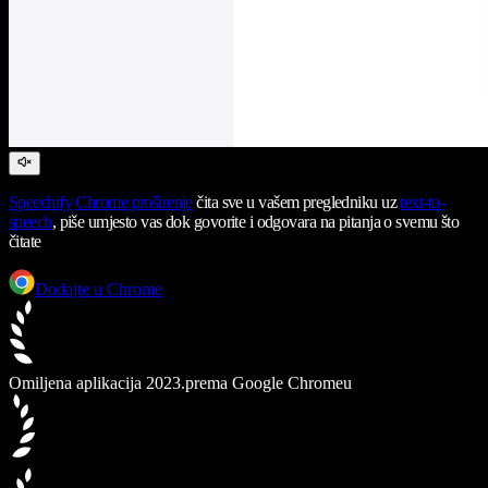
Speechify
Chrome proširenje
čita sve u vašem pregledniku uz
text-to-
speech
, piše umjesto vas dok govorite i odgovara na pitanja o svemu što
čitate
Dodajte u Chrome
Omiljena aplikacija 2023.
prema Google Chromeu