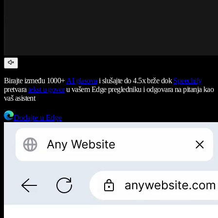
Birajte između 1000+
AI glasova
i slušajte do 4.5x brže dok
Speechify
pretvara
tekst u govor
u vašem Edge pregledniku i odgovara na pitanja kao
vaš asistent
Dodajte u Edge