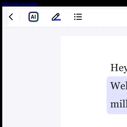
Isprobajte besplatno