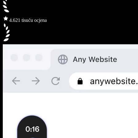
4.6
21 tisuću ocjena