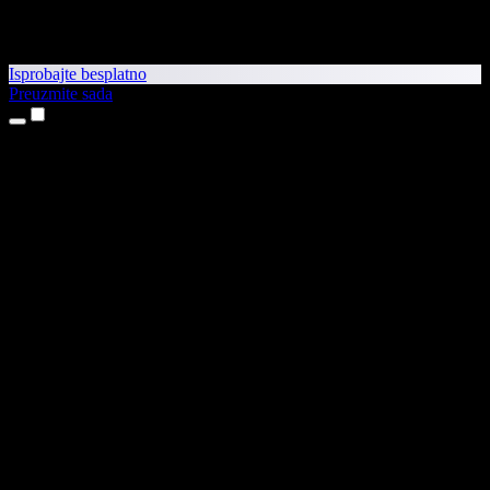
Isprobajte besplatno
Preuzmite sada
Proizvodi
Pretvaranje teksta u govor
Aplikacije za iPhone i iPad
Aplikacija za Android
Proširenje za Chrome
Proširenje za Edge
Web-aplikacija
Aplikacija za Mac
Aplikacija za Windows