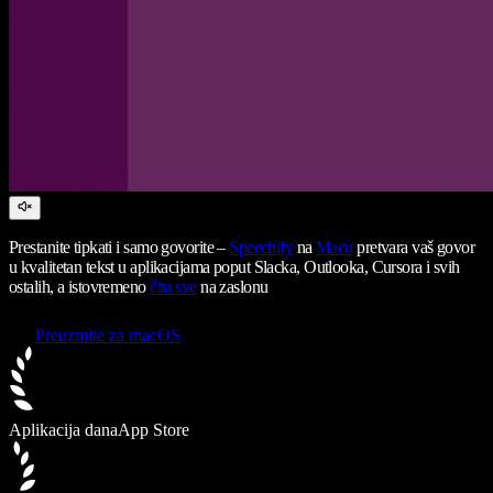
Prestanite tipkati i samo govorite –
Speechify
na
Macu
pretvara vaš govor
u kvalitetan tekst u aplikacijama poput Slacka, Outlooka, Cursora i svih
ostalih, a istovremeno
čita sve
na zaslonu
Preuzmite za macOS
Aplikacija dana
App Store