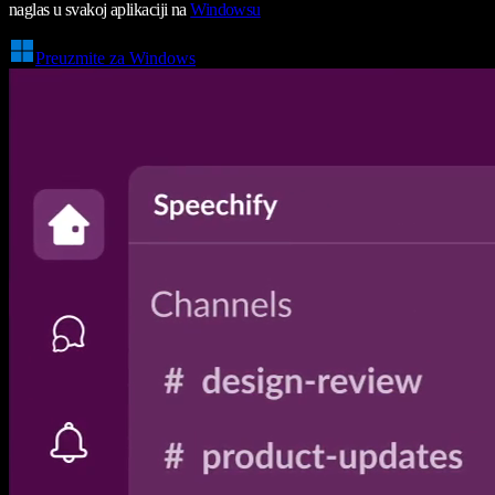
naglas u svakoj aplikaciji na
Windowsu
Preuzmite za Windows