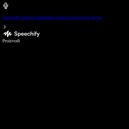
Speechify pokreće diktiranje pomoću glasovnog unosa
Pišite 5× brže uz glasovno diktiranje
Proizvodi
Saznajte više