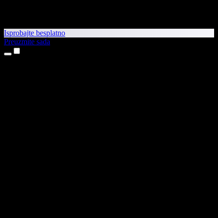
Isprobajte besplatno
Preuzmite sada
Proizvodi
Pretvaranje teksta u govor
Aplikacije za iPhone i iPad
Aplikacija za Android
Proširenje za Chrome
Proširenje za Edge
Web-aplikacija
Aplikacija za Mac
Aplikacija za Windows