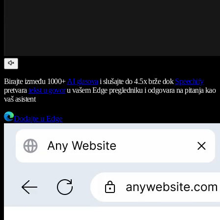
Birajte između 1000+
AI glasova
i slušajte do 4.5x brže dok
Speechify
pretvara
tekst u govor
u vašem Edge pregledniku i odgovara na pitanja kao
vaš asistent
Dodajte u Edge