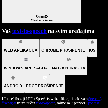
Snoop
Glazbena ikona
Vaš
text-to-speech
na svim uređajima
WEB APLIKACIJA
CHROME PROŠIRENJE
iOS
WINDOWS APLIKACIJA
MAC APLIKACIJA
ANDROID
EDGE PROŠIRENJE
Učitajte bilo koji PDF u Speechify web-aplikaciju i neka vam
Speechify
čita naglas
uz realističan
text-to-speech
, sažme ga ili pretvori u
podcast