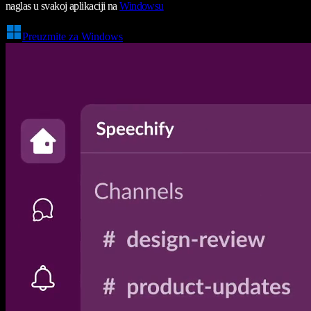
naglas u svakoj aplikaciji na
Windowsu
Preuzmite za Windows