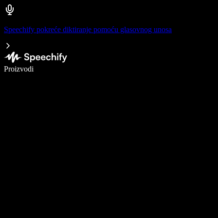
Speechify pokreće diktiranje pomoću glasovnog unosa
Pišite 5× brže uz glasovno diktiranje
Proizvodi
Saznajte više