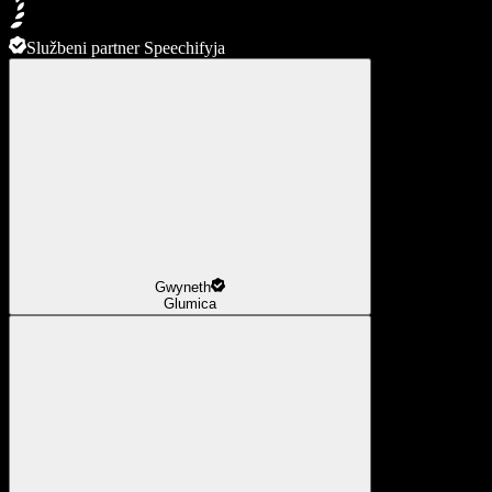
Službeni partner Speechifyja
Gwyneth
Glumica