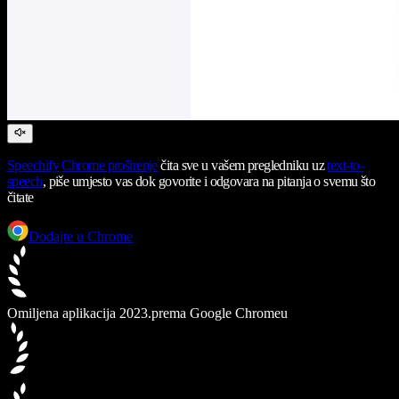
Speechify
Chrome proširenje
čita sve u vašem pregledniku uz
text-to-
speech
, piše umjesto vas dok govorite i odgovara na pitanja o svemu što
čitate
Dodajte u Chrome
Omiljena aplikacija 2023.
prema Google Chromeu