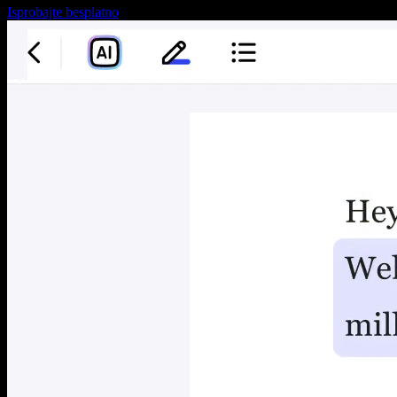
Isprobajte besplatno