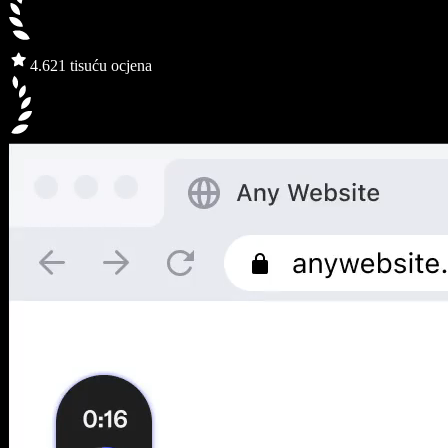
4.6
21 tisuću ocjena