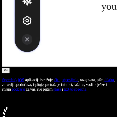
Speechify
iOS
aplikacija istražuje,
čita
,
pripovijeda
, razgovara, piše,
diktira
,
zabavlja, podučava, ispituje, pretražuje internet, sažima, vodi bilješke i
stvara
podcaste
za vas, sve putem
glasa
i
text-to-speecha