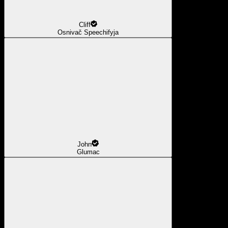
Cliff
Osnivač Speechifyja
John
Glumac