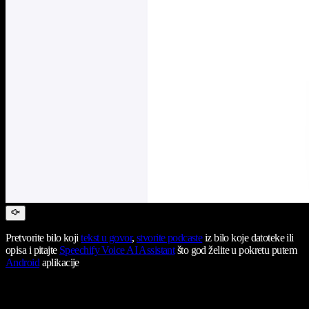
Pretvorite bilo koji
tekst u govor
,
stvorite podcaste
iz bilo koje datoteke ili
opisa i pitajte
Speechify Voice AI Assistant
što god želite u pokretu putem
Android
aplikacije