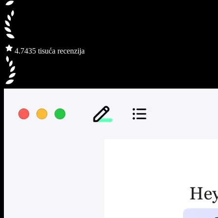
4.7
435 tisuća recenzija