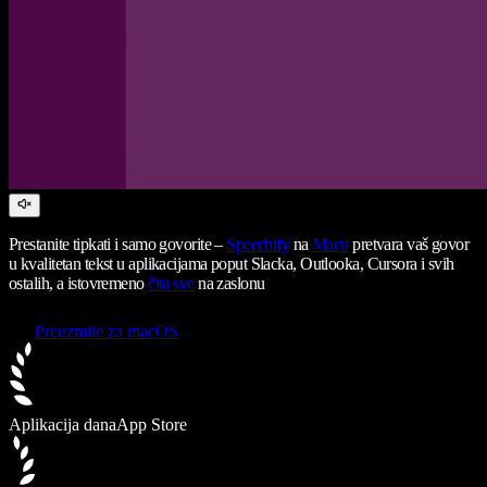
Prestanite tipkati i samo govorite –
Speechify
na
Macu
pretvara vaš govor
u kvalitetan tekst u aplikacijama poput Slacka, Outlooka, Cursora i svih
ostalih, a istovremeno
čita sve
na zaslonu
Preuzmite za macOS
Aplikacija dana
App Store