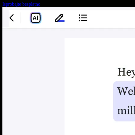
Isprobajte besplatno