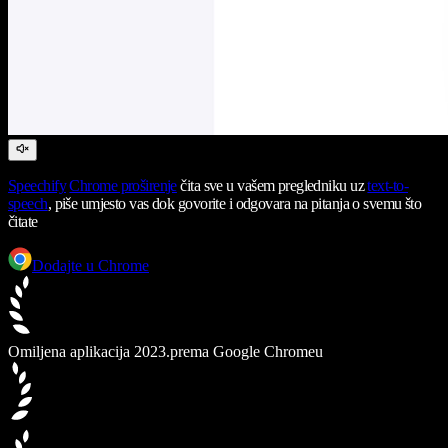
Speechify
Chrome proširenje
čita sve u vašem pregledniku uz
text-to-
speech
, piše umjesto vas dok govorite i odgovara na pitanja o svemu što
čitate
Dodajte u Chrome
Omiljena aplikacija 2023.
prema Google Chromeu