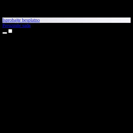
Isprobajte besplatno
Preuzmite sada
Proizvodi
Pretvaranje teksta u govor
Aplikacije za iPhone i iPad
Aplikacija za Android
Proširenje za Chrome
Proširenje za Edge
Web-aplikacija
Aplikacija za Mac
Aplikacija za Windows