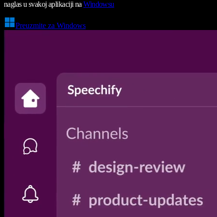
naglas u svakoj aplikaciji na
Windowsu
Preuzmite za Windows