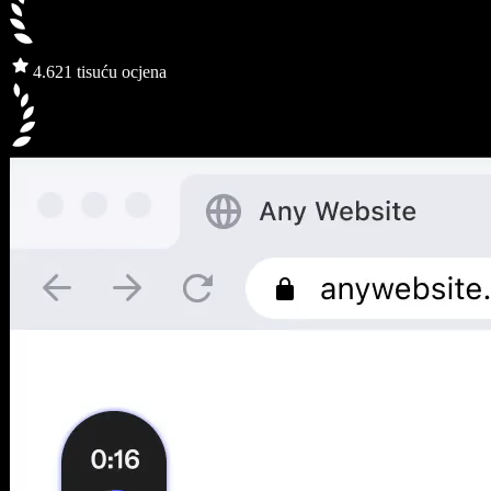
4.6
21 tisuću ocjena