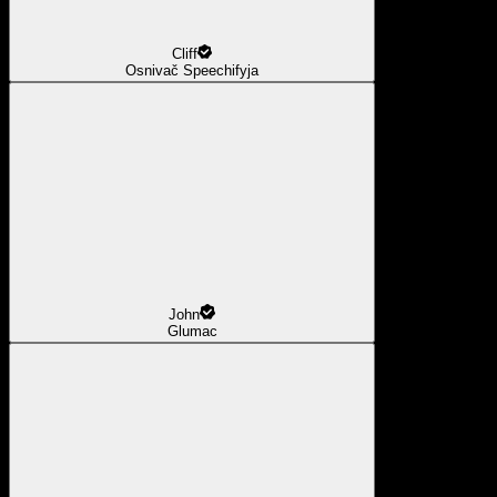
Cliff
Osnivač Speechifyja
John
Glumac