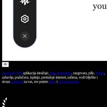
Speechify
iOS
aplikacija istražuje,
čita
,
pripovijeda
, razgovara, piše,
diktira
,
zabavlja, podučava, ispituje, pretražuje internet, sažima, vodi bilješke i
stvara
podcaste
za vas, sve putem
glasa
i
text-to-speecha