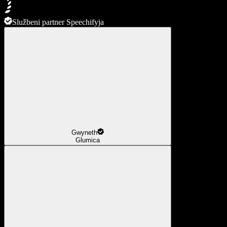
Službeni partner Speechifyja
Gwyneth
Glumica