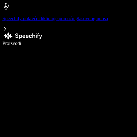
Speechify pokreće diktiranje pomoću glasovnog unosa
Pišite 5× brže uz glasovno diktiranje
Proizvodi
Saznajte više