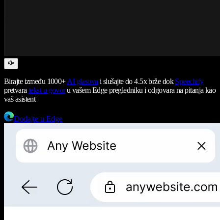
Birajte između 1000+
AI glasova
i slušajte do 4.5x brže dok
Speechify
pretvara
tekst u govor
u vašem Edge pregledniku i odgovara na pitanja kao
vaš asistent
Dodajte u Edge