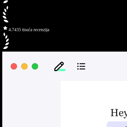
4.7
435 tisuća recenzija