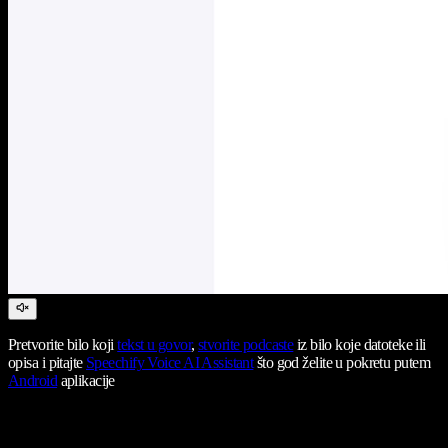
Pretvorite bilo koji
tekst u govor
,
stvorite podcaste
iz bilo koje datoteke ili
opisa i pitajte
Speechify Voice AI Assistant
što god želite u pokretu putem
Android
aplikacije