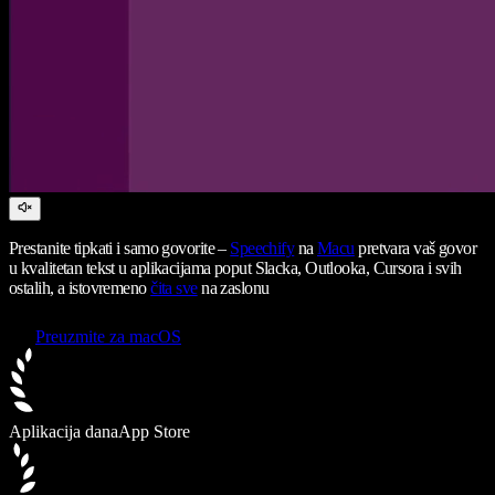
Prestanite tipkati i samo govorite –
Speechify
na
Macu
pretvara vaš govor
u kvalitetan tekst u aplikacijama poput Slacka, Outlooka, Cursora i svih
ostalih, a istovremeno
čita sve
na zaslonu
Preuzmite za macOS
Aplikacija dana
App Store