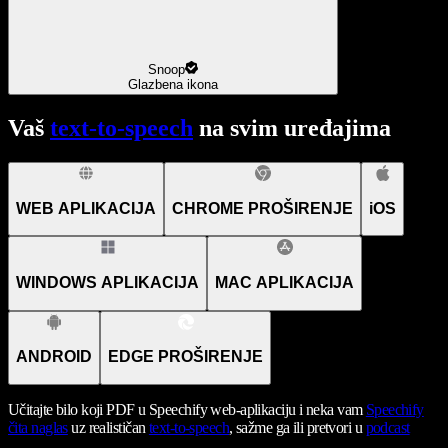
Snoop
Glazbena ikona
Vaš
text-to-speech
na svim uređajima
WEB APLIKACIJA
CHROME PROŠIRENJE
iOS
WINDOWS APLIKACIJA
MAC APLIKACIJA
ANDROID
EDGE PROŠIRENJE
Učitajte bilo koji PDF u Speechify web-aplikaciju i neka vam
Speechify
čita naglas
uz realističan
text-to-speech
, sažme ga ili pretvori u
podcast