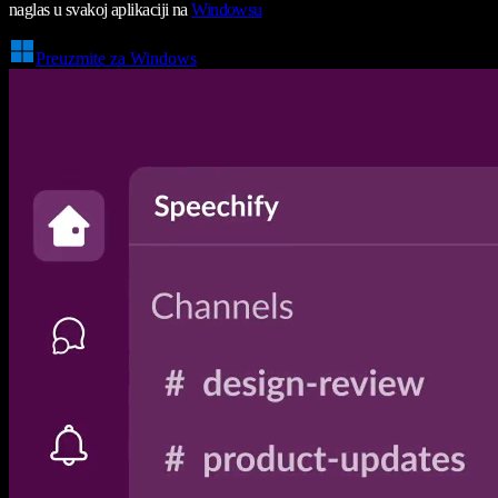
naglas u svakoj aplikaciji na
Windowsu
Preuzmite za Windows