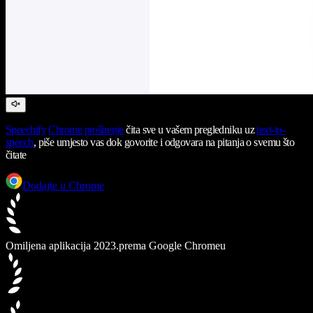
Speechify
Chrome proširenje
čita sve u vašem pregledniku uz
text-to-
speech
, piše umjesto vas dok govorite i odgovara na pitanja o svemu što
čitate
Dodajte u Chrome
Omiljena aplikacija 2023.
prema Google Chromeu