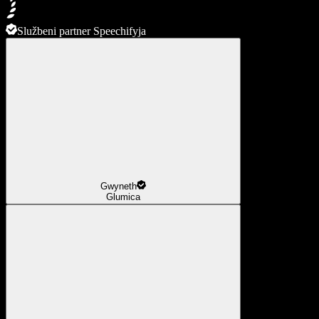
Službeni partner Speechifyja
Gwyneth
Glumica