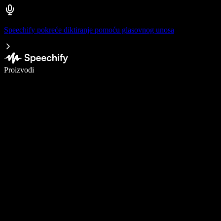
Speechify pokreće diktiranje pomoću glasovnog unosa
Pišite 5× brže uz glasovno diktiranje
Proizvodi
Saznajte više