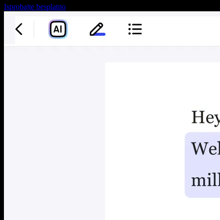
Isprobajte besplatno