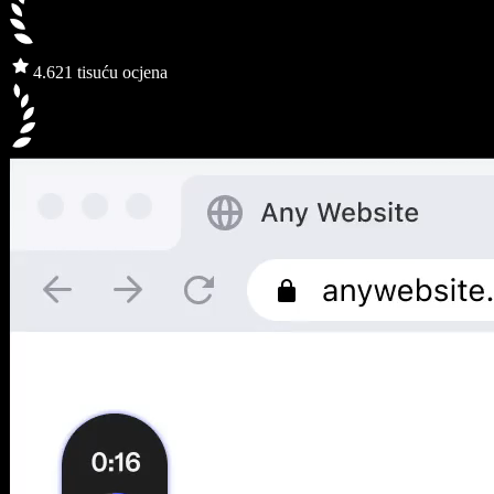
4.6
21 tisuću ocjena