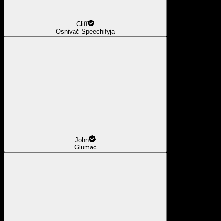
Cliff
Osnivač Speechifyja
John
Glumac