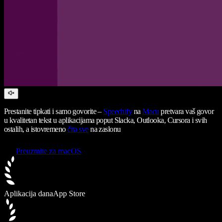
Prestanite tipkati i samo govorite –
Speechify
na
Macu
pretvara vaš govor
u kvalitetan tekst u aplikacijama poput Slacka, Outlooka, Cursora i svih
ostalih, a istovremeno
čita sve
na zaslonu
Preuzmite za macOS
Aplikacija dana
App Store