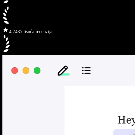
4.7
435 tisuća recenzija