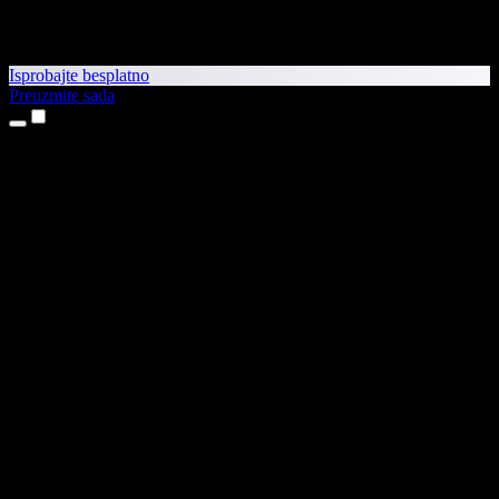
Isprobajte besplatno
Preuzmite sada
Proizvodi
Pretvaranje teksta u govor
Aplikacije za iPhone i iPad
Aplikacija za Android
Proširenje za Chrome
Proširenje za Edge
Web-aplikacija
Aplikacija za Mac
Aplikacija za Windows