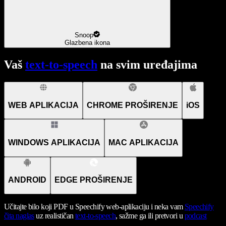
Snoop
Glazbena ikona
Vaš
text-to-speech
na svim uređajima
WEB APLIKACIJA
CHROME PROŠIRENJE
iOS
WINDOWS APLIKACIJA
MAC APLIKACIJA
ANDROID
EDGE PROŠIRENJE
Učitajte bilo koji PDF u Speechify web-aplikaciju i neka vam
Speechify
čita naglas
uz realističan
text-to-speech
, sažme ga ili pretvori u
podcast