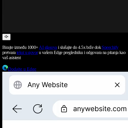
Birajte između 1000+
AI glasova
i slušajte do 4.5x brže dok
Speechify
pretvara
tekst u govor
u vašem Edge pregledniku i odgovara na pitanja kao
vaš asistent
Dodajte u Edge