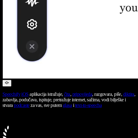
Speechify
iOS
aplikacija istražuje,
čita
,
pripovijeda
, razgovara, piše,
diktira
,
zabavlja, podučava, ispituje, pretražuje internet, sažima, vodi bilješke i
stvara
podcaste
za vas, sve putem
glasa
i
text-to-speecha