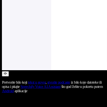
Pretvorite bilo koji
tekst u govor
,
stvorite podcaste
iz bilo koje datoteke ili
opisa i pitajte
Speechify Voice AI Assistant
što god želite u pokretu putem
Android
aplikacije