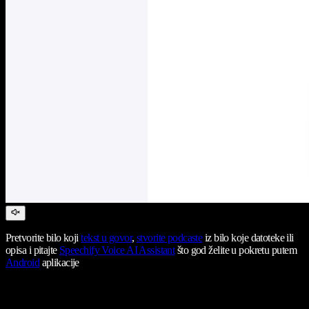
Pretvorite bilo koji
tekst u govor
,
stvorite podcaste
iz bilo koje datoteke ili
opisa i pitajte
Speechify Voice AI Assistant
što god želite u pokretu putem
Android
aplikacije