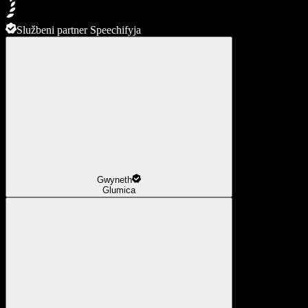
Službeni partner Speechifyja
Gwyneth
Glumica