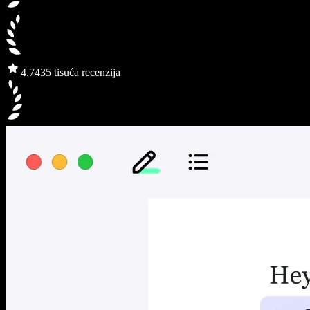
4.7
435 tisuća recenzija