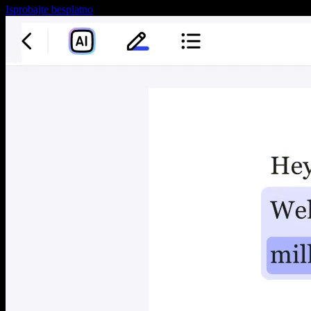
Isprobajte besplatno