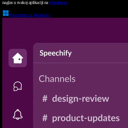
naglas u svakoj aplikaciji na
Windowsu
Preuzmite za Windows