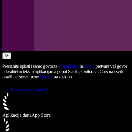
Prestanite tipkati i samo govorite –
Speechify
na
Macu
pretvara vaš govor
u kvalitetan tekst u aplikacijama poput Slacka, Outlooka, Cursora i svih
ostalih, a istovremeno
čita sve
na zaslonu
Preuzmite za macOS
Aplikacija dana
App Store