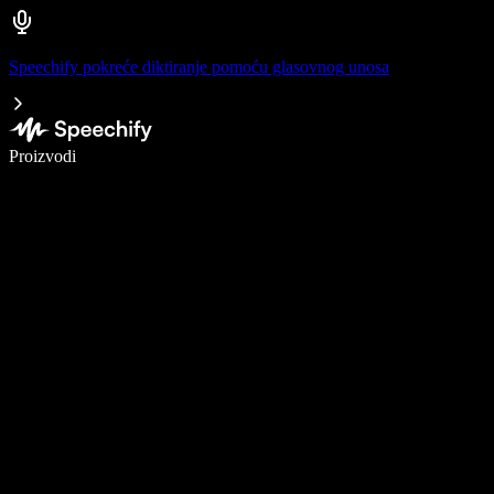
Speechify pokreće diktiranje pomoću glasovnog unosa
Pišite 5× brže uz glasovno diktiranje
Proizvodi
Saznajte više