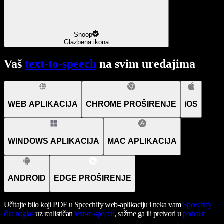
Snoop
Glazbena ikona
Vaš
text-to-speech
na svim uređajima
WEB APLIKACIJA
CHROME PROŠIRENJE
iOS
WINDOWS APLIKACIJA
MAC APLIKACIJA
ANDROID
EDGE PROŠIRENJE
Učitajte bilo koji PDF u Speechify web-aplikaciju i neka vam
Speechify
čita naglas
uz realističan
text-to-speech
, sažme ga ili pretvori u
podcast