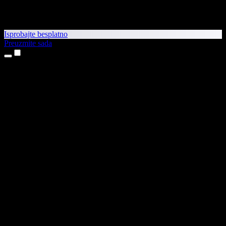
Isprobajte besplatno
Preuzmite sada
Proizvodi
Pretvaranje teksta u govor
Aplikacije za iPhone i iPad
Aplikacija za Android
Proširenje za Chrome
Proširenje za Edge
Web-aplikacija
Aplikacija za Mac
Aplikacija za Windows