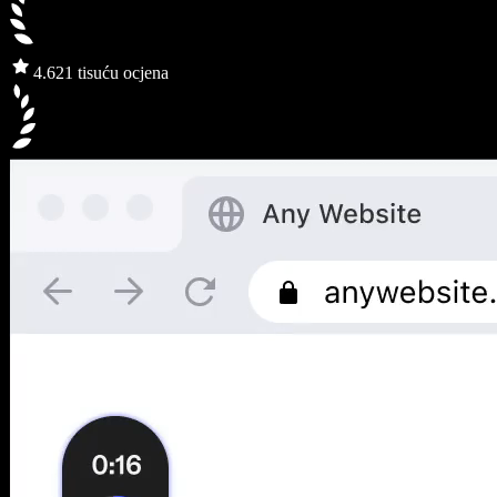
4.6
21 tisuću ocjena