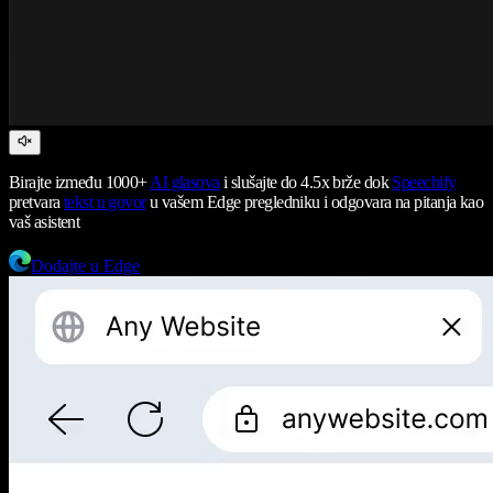
Birajte između 1000+
AI glasova
i slušajte do 4.5x brže dok
Speechify
pretvara
tekst u govor
u vašem Edge pregledniku i odgovara na pitanja kao
vaš asistent
Dodajte u Edge