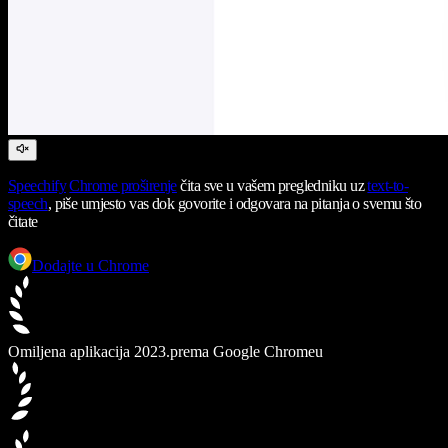
Speechify
Chrome proširenje
čita sve u vašem pregledniku uz
text-to-
speech
, piše umjesto vas dok govorite i odgovara na pitanja o svemu što
čitate
Dodajte u Chrome
Omiljena aplikacija 2023.
prema Google Chromeu