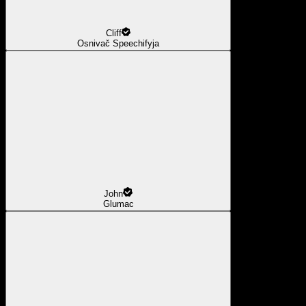
Cliff
Osnivač Speechifyja
John
Glumac