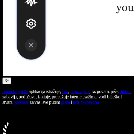
Speechify
iOS
aplikacija istražuje,
čita
,
pripovijeda
, razgovara, piše,
diktira
,
zabavlja, podučava, ispituje, pretražuje internet, sažima, vodi bilješke i
stvara
podcaste
za vas, sve putem
glasa
i
text-to-speecha